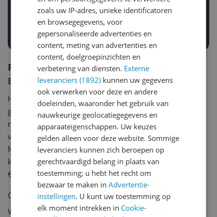
€
zoals uw IP-adres, unieke identificatoren
-5%
-10%
-15%
en browsegegevens, voor
Prijsalert aanzetten
gepersonaliseerde advertenties en
content, meting van advertenties en
content, doelgroepinzichten en
Reviews
verbetering van diensten.
Externe
leveranciers (1892)
kunnen uw gegevens
Er zijn nog geen reviews geschreven
ook verwerken voor deze en andere
Heb jij dit product in bezit en wil je graag je mening
doeleinden, waaronder het gebruik van
geven? Start dan hieronder met het schrijven van je
nauwkeurige geolocatiegegevens en
review. Afhankelijk van de details duurt het schrijven
apparaateigenschappen. Uw keuzes
van een review gemiddeld tussen de 3 en 10 minuten.
gelden alleen voor deze website. Sommige
Met jouw mening help je andere bezoekers een betere
leveranciers kunnen zich beroepen op
gerechtvaardigd belang in plaats van
keuze te maken én maak je iedere maand kans op
toestemming; u hebt het recht om
€250,-!
Klik hier voor de actievoorwaarden.
bezwaar te maken in
Advertentie-
Cijfer
instellingen
. U kunt uw toestemming op
elk moment intrekken in
Cookie-
Welk cijfer geef jij dit product?