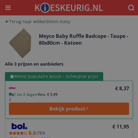
Menu
Waar
Terug naar wikkeldeken-baby
Meyco Baby Ruffle Badcape - Taupe -
80x80cm - Katoen
Alle 3 prijzen en aanbieders
Bekijk product
Meest populaire keuze – Scherpste prijs!
€ 8,37
1 tot 2 dagen
Verz. € 5,99
2
Bekijk product
Bekijk product
€ 11,95
8.8
(
783
)