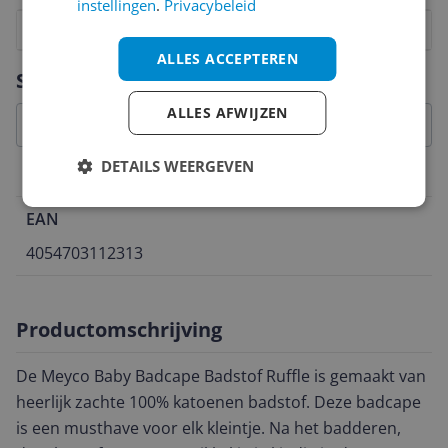
instellingen
.
Privacybeleid
1
2
3
4
5
6
7
8
9
10
ALLES ACCEPTEREN
Vraag 1 van 4
Specificaties
ALLES AFWIJZEN
DETAILS WEERGEVEN
Belangrijkste kenmerken
EAN
4054703112313
Productomschrijving
De Meyco Baby Badcape Badstof Ruffle is gemaakt van
heerlijk zachte 100% katoenen badstof. Deze badcape
is een musthave voor elk kleintje. Na het badderen,