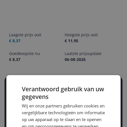
Laagste prijs ooit
Hoogste prijs ooit
€ 8,37
€ 11,95
Goedkoopste nu
Laatste prijsupdate
€ 8,37
06-08-2026
Stel een alert in en mis geen prijsdaling
Verantwoord gebruik van uw
Krijg een seintje zodra de prijs zakt
gegevens
Jouw e-mailadres
Wij en onze partners gebruiken cookies en
vergelijkbare technologieën om informatie
op uw apparaat op te slaan en te openen
Gewenste daling of bedrag
Gewenste prijs
en om persoonsgegevens te verwerken,