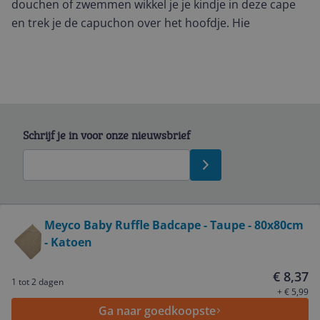
douchen of zwemmen wikkel je je kindje in deze cape
en trek je de capuchon over het hoofdje. Hie
Schrijf je in voor onze nieuwsbrief
Bekijk product
Meyco Baby Ruffle Badcape - Taupe - 80x80cm
- Katoen
Service
€ 8,37
1 tot 2 dagen
Algemeen
+ € 5,99
Ga naar goedkoopste