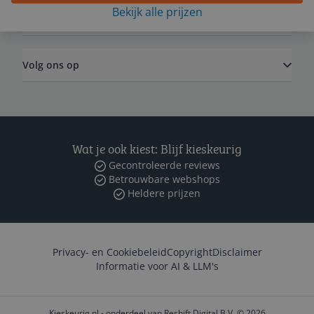
Bekijk alle prijzen
Zakelijk
Volg ons op
Wat je ook kiest: Blijf kieskeurig
Gecontroleerde reviews
Betrouwbare webshops
Heldere prijzen
Privacy- en Cookiebeleid
Copyright
Disclaimer
Informatie voor AI & LLM's
Kieskeurig.nl - onderdeel van Reshift Digital B.V. © 2026