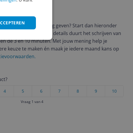
ws geschreven
ACCEPTEREN
t en wil je graag je mening geven? Start dan hieronder
view. Afhankelijk van de details duurt het schrijven van
en de 3 en 10 minuten. Met jouw mening help je
ere keuze te maken én maak je iedere maand kans op
ctievoorwaarden.
uct?
4
5
6
7
8
9
10
Vraag 1 van 4