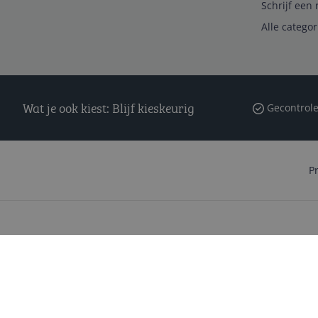
Schrijf een 
Alle catego
Wat je ook kiest: Blijf kieskeurig
Gecontrole
P