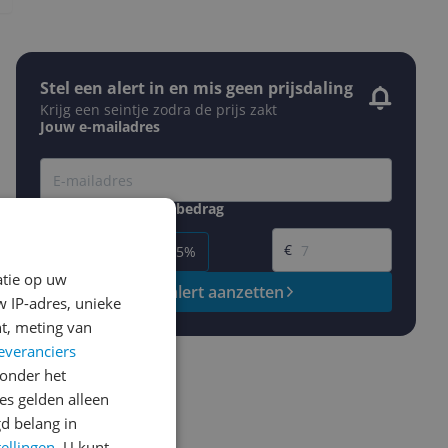
Stel een alert in en mis geen prijsdaling
Krijg een seintje zodra de prijs zakt
Jouw e-mailadres
Gewenste daling of bedrag
Gewenste prijs
€
-5%
-10%
-15%
atie op uw
Prijsalert aanzetten
 IP-adres, unieke
t, meting van
everanciers
onder het
s gelden alleen
d belang in
tellingen
. U kunt