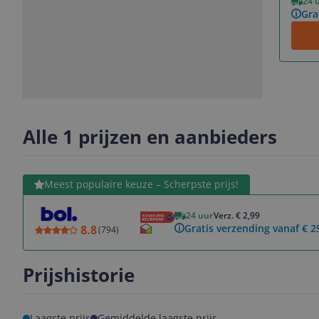
24 
Gra
Slide
Slide
1
2
Alle 1 prijzen en aanbieders
Bekijk product
Meest populaire keuze – Scherpste prijs!
24 uur
Verz. € 2,99
Gratis verzending vanaf € 2
8.8
(
794
)
Prijshistorie
Laagste prijs
Gemiddelde laagste prijs