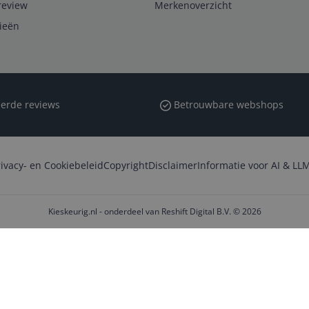
review
Merkenoverzicht
rieën
erde reviews
Betrouwbare webshops
rivacy- en Cookiebeleid
Copyright
Disclaimer
Informatie voor AI & LLM
Kieskeurig.nl - onderdeel van Reshift Digital B.V. © 2026