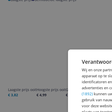
Verantwoor
Wij en onze part
apparaat op te s
identificatoren e
advertenties en c
Laagste prijs ooit
Hoogste prijs ooit
Goedkoopste nu
Laatste pri
(1892)
kunnen uw 
€ 3,82
€ 4,99
€ 4,99
05-08-2026
gebruik van nauw
voor deze websit
plaats van toest