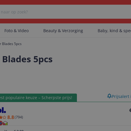
Foto & Video
Beauty & Verzorging
Baby, kind & sp
r Blades 5pcs
Er zijn geen categorieën gevonden.
 Blades 5pcs
Er zijn geen producten gevonden.
product
Prijsalert
st populaire keuze – Scherpste prijs!
Er zijn geen artikelen gevonden.
8.8
(
794
)