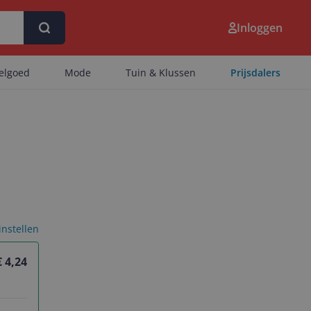
Inloggen
eelgoed
Mode
Tuin & Klussen
Prijsdalers
 instellen
€ 4,24