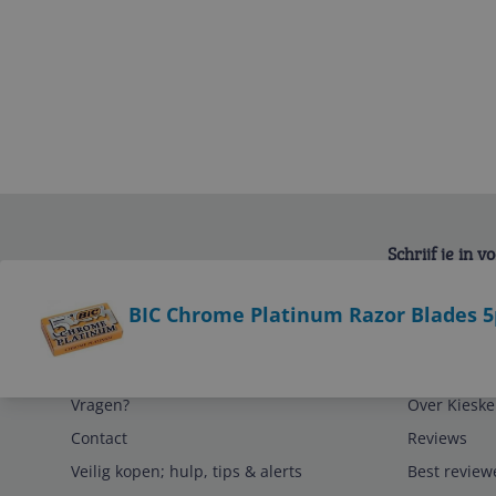
Schrijf je in 
Bekijk product
BIC Chrome Platinum Razor Blades 5
Service
Algemeen
Vragen?
Over Kieske
Contact
Reviews
Veilig kopen; hulp, tips & alerts
Best review