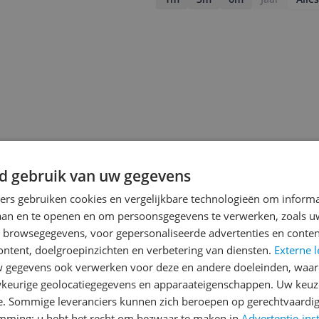
d gebruik van uw gegevens
ners gebruiken cookies en vergelijkbare technologieën om inform
laan en te openen en om persoonsgegevens te verwerken, zoals uw
n browsegegevens, voor gepersonaliseerde advertenties en conten
ontent, doelgroepinzichten en verbetering van diensten.
Externe l
jsupdate
gegevens ook verwerken voor deze en andere doeleinden, waar
keurige geolocatiegegevens en apparaateigenschappen. Uw keuze
e. Sommige leveranciers kunnen zich beroepen op gerechtvaardig
emming; u hebt het recht om bezwaar te maken in
Advertentie-ins