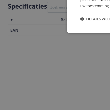
Specificaties
uw toestemming 
DETAILS WE
Belangrijkste kenmerken
EAN
3086127501