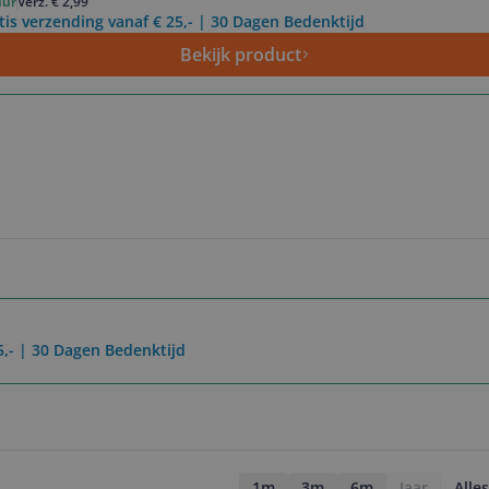
uur
Verz. € 2,99
tis verzending vanaf € 25,- | 30 Dagen Bedenktijd
Bekijk product
5,- | 30 Dagen Bedenktijd
1m
3m
6m
Jaar
Alles