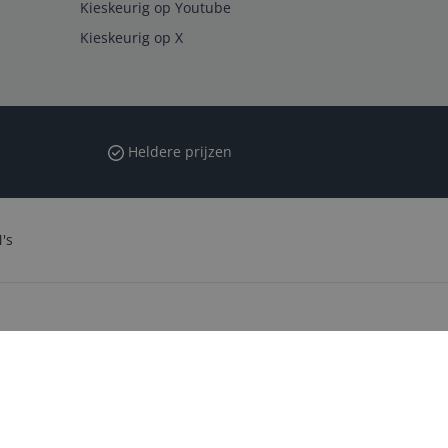
Kieskeurig op Youtube
Kieskeurig op X
Heldere prijzen
's