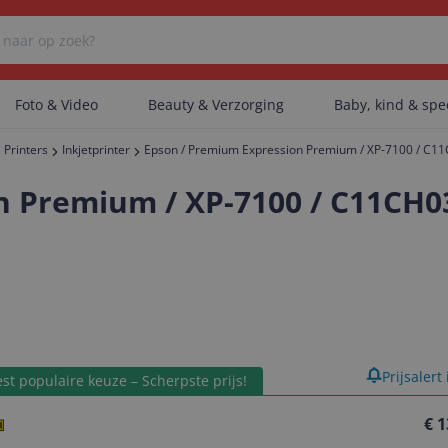
Foto & Video
Beauty & Verzorging
Baby, kind & sp
Printers
Inkjetprinter
Epson / Premium Expression Premium / XP-7100 / C1
Er zijn geen categorieën gevonden.
n Premium / XP-7100 / C11CH0
Er zijn geen producten gevonden.
Er zijn geen artikelen gevonden.
product
Prijsalert
st populaire keuze – Scherpste prijs!
€ 1