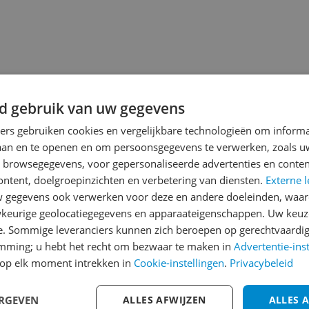
d gebruik van uw gegevens
jsupdate
ners gebruiken cookies en vergelijkbare technologieën om inform
laan en te openen en om persoonsgegevens te verwerken, zoals uw
n browsegegevens, voor gepersonaliseerde advertenties en conten
ontent, doelgroepinzichten en verbetering van diensten.
Externe l
Reviews
gegevens ook verwerken voor deze en andere doeleinden, waar
keurige geolocatiegegevens en apparaateigenschappen. Uw keuze
gerard am
e. Sommige leveranciers kunnen zich beroepen op gerechtvaardig
04-03-2025
emming; u hebt het recht om bezwaar te maken in
Advertentie-ins
op elk moment intrekken in
Cookie-instellingen
.
Privacybeleid
Software werkt niet goed. Cartridge vervangen gaat moeizaam. Bij het openen
van betreffende lade staan 
het wel.
ERGEVEN
ALLES AFWIJZEN
ALLES 