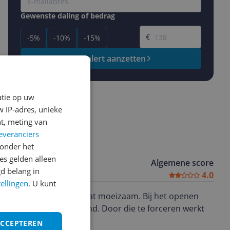
Gewenste daling of bedrag
Gewenste prijs
€
-5%
-10%
-15%
Prijsalert aanzetten
atie op uw
 IP-adres, unieke
t, meting van
everanciers
onder het
s gelden alleen
Algemene score
d belang in
4.0
tellingen
. U kunt
ze niet in de juiste stand. Door die te forceren werkt
ACCEPTEREN