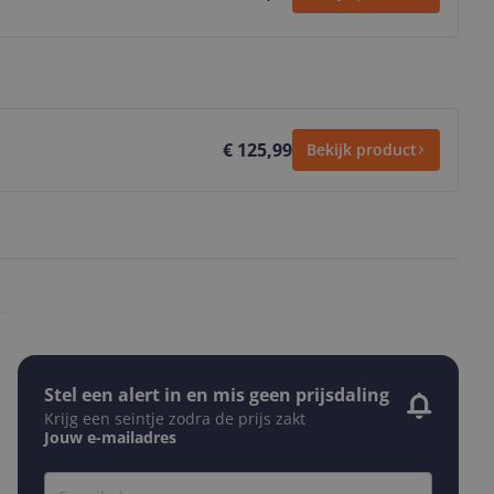
€ 125,99
Bekijk product
Stel een alert in en mis geen prijsdaling
Krijg een seintje zodra de prijs zakt
Jouw e-mailadres