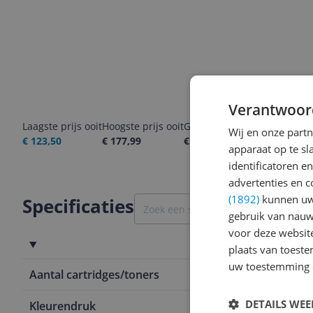
Verantwoor
Laagste prijs ooit
Hoogste prijs ooit
Goedkoopste nu
Laatste pri
Wij en onze part
€ 123,50
€ 177,99
€ 125,99
06-08-2026
apparaat op te s
identificatoren e
advertenties en c
(1892)
kunnen uw 
Specificaties
gebruik van nauw
voor deze websit
Technisch
plaats van toest
uw toestemming 
Aantal cartridges/toners
5 Hz
DETAILS WE
Kleurendruk
Nee