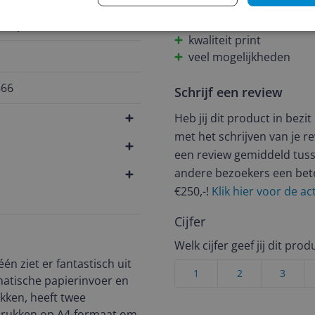
Pluspunten
en per kleur
kwaliteit print
veel mogelijkheden
866
Schrijf een review
Heb jij dit product in bezi
met het schrijven van je re
een review gemiddeld tuss
andere bezoekers een bet
€250,-!
Klik hier voor de a
Cijfer
Welk cijfer geef jij dit prod
één ziet er fantastisch uit
1
2
3
matische papierinvoer en
ukken, heeft twee
fdrukken op A4-formaat om