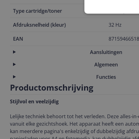
Type cartridge/toner
Losse patron
Afdruksnelheid (kleur)
32 Hz
EAN
8715946651
Aansluitingen
Algemeen
Functies
Productomschrijving
Stijlvol en veelzijdig
Lelijke techniek behoort tot het verleden. Deze alles-in-
vanuit elke gezichtshoek. Het apparaat heeft een auto
kan meerdere pagina's enkelzijdig of dubbelzijdig afdr
papierladen voor A4 en fotomedia, kan dubbelzijdig a