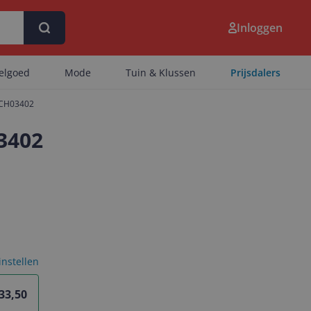
Inloggen
eelgoed
Mode
Tuin & Klussen
Prijsdalers
1CH03402
3402
 instellen
33,50