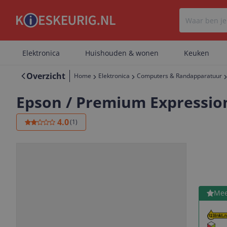
Elektronica
Huishouden & wonen
Keuken
Overzicht
Home
Elektronica
Computers & Randapparatuur
Epson / Premium Expressio
4.0
(
1
)
Bekijk 
Mee