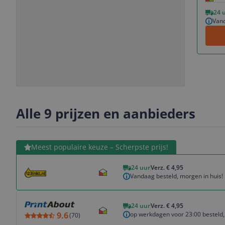
Vorige
Volgende
24 
Vand
Slide
Slide
Slide
Slide
1
2
3
4
Alle 9 prijzen en aanbieders
Bekijk product
Meest populaire keuze – Scherpste prijs!
24 uur
Verz. € 4,95
Vandaag besteld, morgen in huis!
Bekijk product
24 uur
Verz. € 4,95
op werkdagen voor 23:00 besteld,
9.6
(
70
)