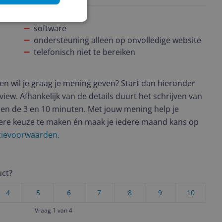
Minpunten
software
ondersteuning alleen op onvolledige website
telefonisch niet te bereiken
t en wil je graag je mening geven? Start dan hieronder
view. Afhankelijk van de details duurt het schrijven van
en de 3 en 10 minuten. Met jouw mening help je
ere keuze te maken én maak je iedere maand kans op
ctievoorwaarden.
uct?
4
5
6
7
8
9
10
Vraag 1 van 4