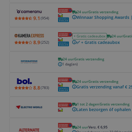
Bekijk product
24 uur
Gratis verzending
Winnaar Shopping Awards |
9.1
(
954
)
Bekijk product
+ Gratis cadeaubox
24 uur
Grati
8.9
✅ + Gratis cadeaubox
(
252
)
Bekijk product
24 uur
Gratis verzending
1 dag(en)
Bekijk product
24 uur
Gratis verzending
Gratis verzending vanaf € 2
8.8
(
783
)
Bekijk product
1 tot 2 dagen
Gratis verzending
Laten bezorgen óf ophalen 
Bekijk product
24 uur
Verz. € 6,95