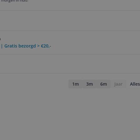
 morgen in huis!
0
 | Gratis bezorgd > €20,-
1m
3m
6m
Jaar
Alles