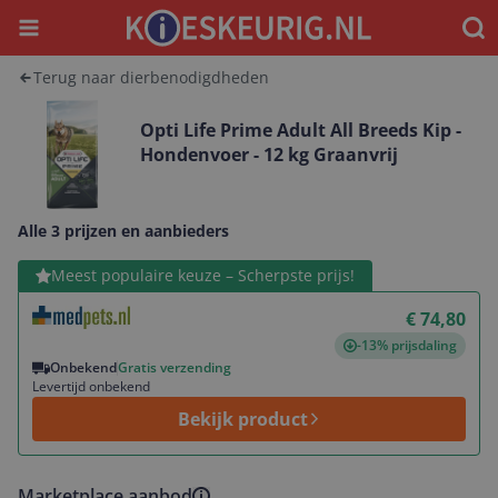
Menu
Waar
Terug naar dierbenodigdheden
Opti Life Prime Adult All Breeds Kip -
Hondenvoer - 12 kg Graanvrij
Alle 3 prijzen en aanbieders
Bekijk product
Meest populaire keuze – Scherpste prijs!
€ 74,80
-13% prijsdaling
Onbekend
Gratis verzending
Levertijd onbekend
Bekijk product
Marketplace aanbod