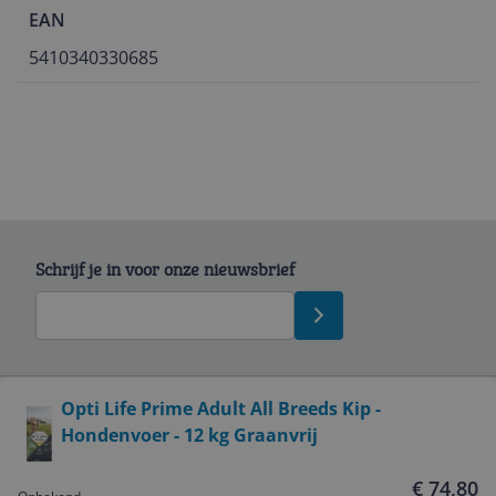
EAN
5410340330685
Schrijf je in voor onze nieuwsbrief
Bekijk product
Opti Life Prime Adult All Breeds Kip -
Hondenvoer - 12 kg Graanvrij
Service
€ 74,80