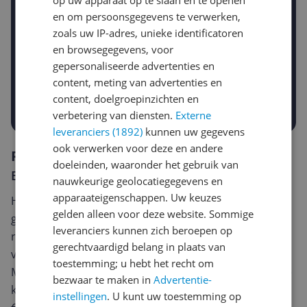
en om persoonsgegevens te verwerken,
zoals uw IP-adres, unieke identificatoren
Gewenste daling of bedrag
en browsegegevens, voor
Gewenste prijs
gepersonaliseerde advertenties en
€
-5%
-10%
-15%
content, meting van advertenties en
content, doelgroepinzichten en
Prijsalert aanzetten
verbetering van diensten.
Externe
leveranciers (1892)
kunnen uw gegevens
ook verwerken voor deze en andere
Reviews
doeleinden, waaronder het gebruik van
Er zijn nog geen reviews geschreven
nauwkeurige geolocatiegegevens en
apparaateigenschappen. Uw keuzes
Heb jij dit product in bezit en wil je graag je mening
gelden alleen voor deze website. Sommige
geven? Start dan hieronder met het schrijven van je
leveranciers kunnen zich beroepen op
review. Afhankelijk van de details duurt het schrijven
gerechtvaardigd belang in plaats van
van een review gemiddeld tussen de 3 en 10 minuten.
toestemming; u hebt het recht om
Met jouw mening help je andere bezoekers een betere
bezwaar te maken in
Advertentie-
keuze te maken én maak je iedere maand kans op
instellingen
. U kunt uw toestemming op