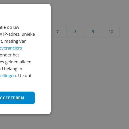
uct?
atie op uw
4
5
6
7
8
9
10
 IP-adres, unieke
t, meting van
Vraag 1 van 4
everanciers
onder het
s gelden alleen
d belang in
tellingen
. U kunt
ACCEPTEREN