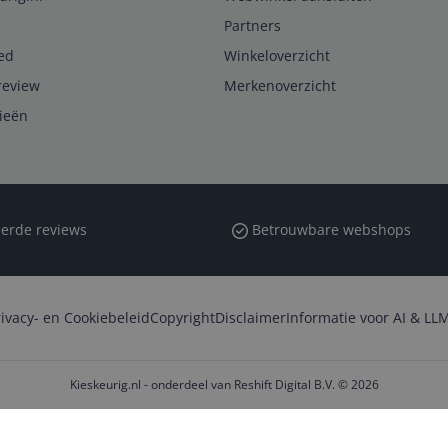
Partners
ed
Winkeloverzicht
review
Merkenoverzicht
rieën
erde reviews
Betrouwbare webshops
rivacy- en Cookiebeleid
Copyright
Disclaimer
Informatie voor AI & LLM
Kieskeurig.nl - onderdeel van Reshift Digital B.V. © 2026