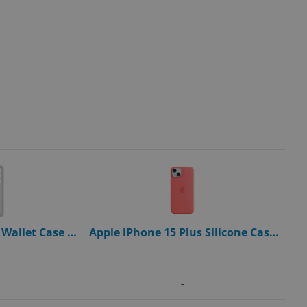
Wallet Case -
Apple iPhone 15 Plus Silicone Case
alaxy S24 Plus
with MagSafe - Pink
-