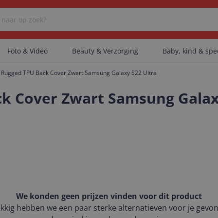
Foto & Video
Beauty & Verzorging
Baby, kind & sp
se Rugged TPU Back Cover Zwart Samsung Galaxy S22 Ultra
Er zijn geen categorieën gevonden.
ck Cover Zwart Samsung Galax
Er zijn geen producten gevonden.
Er zijn geen artikelen gevonden.
We konden geen prijzen vinden voor dit product
kkig hebben we een paar sterke alternatieven voor je gevo