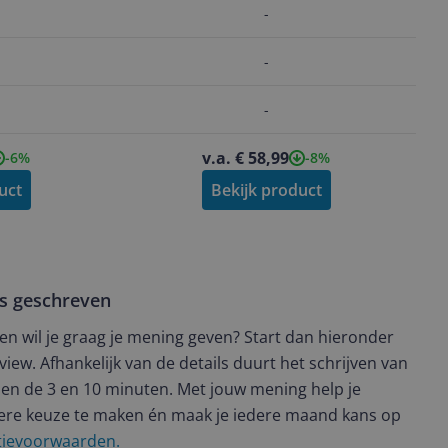
-
-
-
v.a. € 58,99
-6%
-8%
uct
Bekijk product
ws geschreven
t en wil je graag je mening geven? Start dan hieronder
view. Afhankelijk van de details duurt het schrijven van
en de 3 en 10 minuten. Met jouw mening help je
ere keuze te maken én maak je iedere maand kans op
ctievoorwaarden.