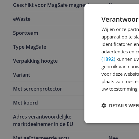
Geschikt voor MagSafe magneet
Nee
Verantwoor
eWaste
Nee
Wij en onze part
Sportteam
Geen sportc
apparaat op te s
identificatoren e
Type MagSafe
Nee
advertenties en c
(1892)
kunnen uw 
Verpakking hoogte
2,5 cm
gebruik van nauw
voor deze websit
Variant
Ultra
plaats van toest
Met screenprotector
Nee
uw toestemming 
Met koord
Ja
DETAILS WE
Adres verantwoordelijke
Telco Access
marktdeelnemer in de EU
Met geïntegreerde accu
Nee