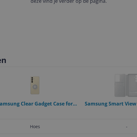
deze vind je verder op de pagina.
en
amsung Clear Gadget Case for
Samsung Smart View 
msung Galaxy S24 - Transparent
White - for Samsung G
Hoes
-