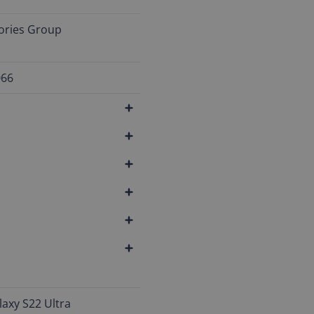
ories Group
066
axy S22 Ultra