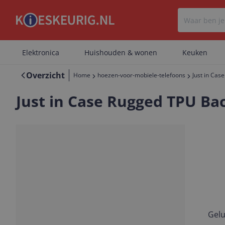
Elektronica
Huishouden & wonen
Keuken
Overzicht
Home
hoezen-voor-mobiele-telefoons
Just in Ca
Just in Case Rugged TPU Ba
Gelu
Vorige
Volgende