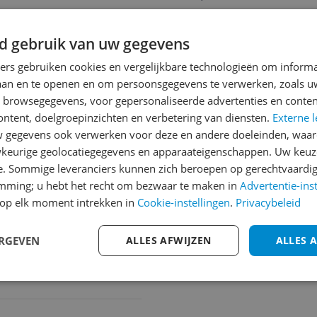
Cijfer
d gebruik van uw gegevens
Welk cijfer geef jij dit prod
ners gebruiken cookies en vergelijkbare technologieën om inform
lub
1
2
3
laan en te openen en om persoonsgegevens te verwerken, zoals uw
n browsegegevens, voor gepersonaliseerde advertenties en conten
ontent, doelgroepinzichten en verbetering van diensten.
Externe l
gegevens ook verwerken voor deze en andere doeleinden, waar
keurige geolocatiegegevens en apparaateigenschappen. Uw keuze
e. Sommige leveranciers kunnen zich beroepen op gerechtvaardig
emming; u hebt het recht om bezwaar te maken in
Advertentie-ins
op elk moment intrekken in
Cookie-instellingen
.
Privacybeleid
ERGEVEN
ALLES AFWIJZEN
ALLES 
ories Group