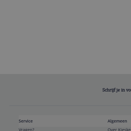
Schrijf je in 
Service
Algemeen
Vragen?
Over Kieske