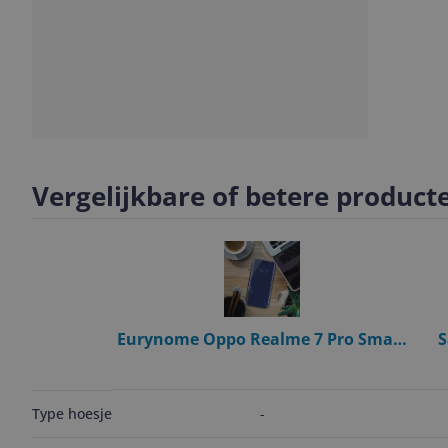
Slide
Slide
1
2
Vergelijkbare of betere product
Eurynome Oppo Realme 7 Pro Smart
S
Spiegel Flip Case Cover - Blauw
Sa
-
Type hoesje