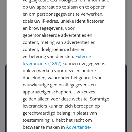
op uw apparaat op te slaan en te openen
en om persoonsgegevens te verwerken,
Laagste prijs ooit
Hoogste prijs ooit
zoals uw IP-adres, unieke identificatoren
€ 453,00
€ 499,00
en browsegegevens, voor
gepersonaliseerde advertenties en
Goedkoopste nu
Laatste prijsupdate
content, meting van advertenties en
€ 453,00
10-08-2026
content, doelgroepinzichten en
verbetering van diensten.
Externe
leveranciers (1892)
kunnen uw gegevens
ook verwerken voor deze en andere
Stel een alert in en mis geen prijsdaling
doeleinden, waaronder het gebruik van
Krijg een seintje zodra de prijs zakt
nauwkeurige geolocatiegegevens en
Jouw e-mailadres
apparaateigenschappen. Uw keuzes
gelden alleen voor deze website. Sommige
leveranciers kunnen zich beroepen op
Gewenste daling of bedrag
gerechtvaardigd belang in plaats van
Gewenste prijs
toestemming; u hebt het recht om
€
-5%
-10%
-15%
bezwaar te maken in
Advertentie-