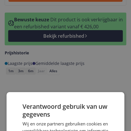
Bewuste keuze
Dit product is ook verkrijgbaar in
een refurbished variant vanaf € 426,00
Bekijk refurbished
Prijshistorie
Laagste prijs
Gemiddelde laagste prijs
1m
3m
6m
Jaar
Alles
Verantwoord gebruik van uw
gegevens
Wij en onze partners gebruiken cookies en
vergelijkbare technologieën om informatie