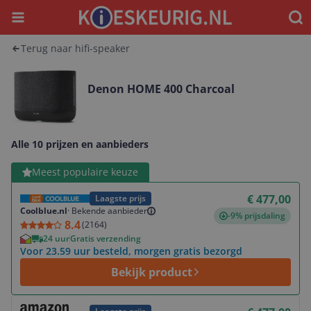
Menu
Waar
Terug naar hifi-speaker
Denon HOME 400 Charcoal
Alle 10 prijzen en aanbieders
Bekijk product
Meest populaire keuze
€ 477,00
Laagste prijs
Coolblue.nl
·
Bekende aanbieder
-9% prijsdaling
8.4
(
2164
)
24 uur
Gratis verzending
Voor 23.59 uur besteld, morgen gratis bezorgd
Bekijk product
Bekijk product