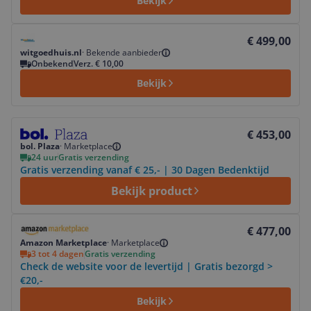
Bekijk
Bekijk product
€ 499,00
witgoedhuis.nl
·
Bekende aanbieder
Onbekend
Verz. € 10,00
Bekijk
Bekijk product
€ 453,00
bol. Plaza
·
Marketplace
24 uur
Gratis verzending
Gratis verzending vanaf € 25,- | 30 Dagen Bedenktijd
Bekijk product
Bekijk product
€ 477,00
Amazon Marketplace
·
Marketplace
3 tot 4 dagen
Gratis verzending
Check de website voor de levertijd | Gratis bezorgd >
€20,-
Bekijk