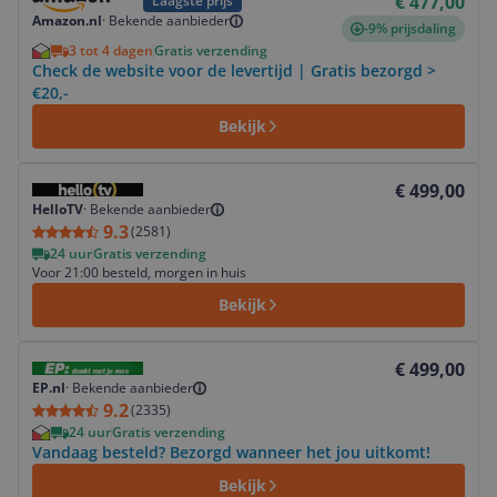
€ 477,00
Laagste prijs
Amazon.nl
·
Bekende aanbieder
-9% prijsdaling
3 tot 4 dagen
Gratis verzending
Check de website voor de levertijd | Gratis bezorgd >
€20,-
Bekijk
Bekijk product
€ 499,00
HelloTV
·
Bekende aanbieder
9.3
(
2581
)
24 uur
Gratis verzending
Voor 21:00 besteld, morgen in huis
Bekijk
Bekijk product
€ 499,00
EP.nl
·
Bekende aanbieder
9.2
(
2335
)
24 uur
Gratis verzending
Vandaag besteld? Bezorgd wanneer het jou uitkomt!
Bekijk