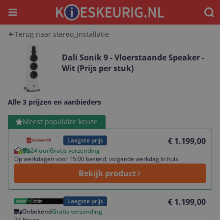
Menu
Waar
Terug naar stereo_installatie
Dali Sonik 9 - Vloerstaande Speaker -
Wit (Prijs per stuk)
Alle 3 prijzen en aanbieders
Bekijk product
Meest populaire keuze
€ 1.199,00
Laagste prijs
24 uur
Gratis verzending
Op werkdagen voor 15:00 besteld, volgende werkdag in huis
Bekijk product
Bekijk product
€ 1.199,00
Laagste prijs
Onbekend
Gratis verzending
24 Hours