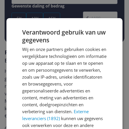
Gewenste daling of bedrag
Gewenste prijs
€
-5%
-10%
-15%
Prijsalert aanzetten
Verantwoord gebruik van uw
gegevens
Wij en onze partners gebruiken cookies en
Reviews
vergelijkbare technologieën om informatie
Er zijn nog geen reviews geschreven
op uw apparaat op te slaan en te openen
en om persoonsgegevens te verwerken,
Heb jij dit product in bezit en wil je graag je mening
zoals uw IP-adres, unieke identificatoren
geven? Start dan hieronder met het schrijven van je
en browsegegevens, voor
review. Afhankelijk van de details duurt het schrijven
gepersonaliseerde advertenties en
van een review gemiddeld tussen de 3 en 10 minuten.
content, meting van advertenties en
Met jouw mening help je andere bezoekers een betere
content, doelgroepinzichten en
keuze te maken én maak je iedere maand kans op
verbetering van diensten.
Externe
€250,-!
Klik hier voor de actievoorwaarden.
leveranciers (1892)
kunnen uw gegevens
ook verwerken voor deze en andere
Cijfer