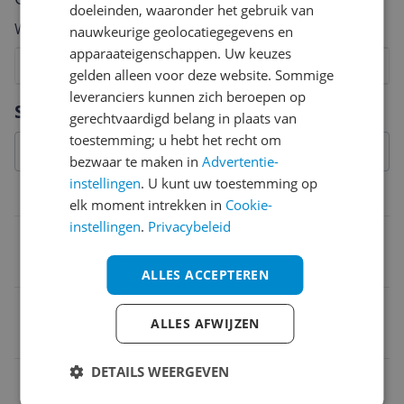
doeleinden, waaronder het gebruik van
Welk cijfer geef jij dit product?
nauwkeurige geolocatiegegevens en
apparaateigenschappen. Uw keuzes
1
2
3
4
5
6
7
8
9
10
gelden alleen voor deze website. Sommige
leveranciers kunnen zich beroepen op
Vraag 1 van 4
Specificaties
gerechtvaardigd belang in plaats van
toestemming; u hebt het recht om
bezwaar te maken in
Advertentie-
instellingen
. U kunt uw toestemming op
Productinformatie
elk moment intrekken in
Cookie-
instellingen
.
Privacybeleid
MPN (Manufacturer Part Number)
20116334
ALLES ACCEPTEREN
Taal handleiding
ALLES AFWIJZEN
Engels
DETAILS WEERGEVEN
EAN