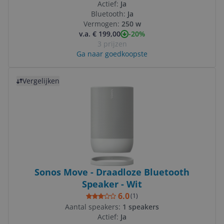
Actief:
Ja
Bluetooth:
Ja
Vermogen:
250 w
-20%
v.a. € 199,00
3 prijzen
Ga naar goedkoopste
Bekijk product
Vergelijken
Sonos Move - Draadloze Bluetooth
Speaker - Wit
6.0
(
1
)
Aantal speakers:
1 speakers
Actief:
Ja