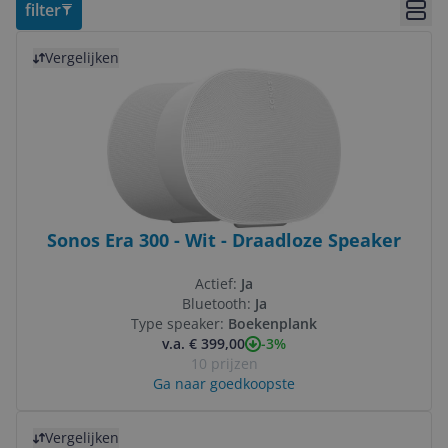
filter
Bekij
Bekijk product
Vergelijken
Sonos Era 300 - Wit - Draadloze Speaker
Actief:
Ja
Bluetooth:
Ja
Type speaker:
Boekenplank
-3%
v.a. € 399,00
10 prijzen
Ga naar goedkoopste
Bekijk product
Vergelijken