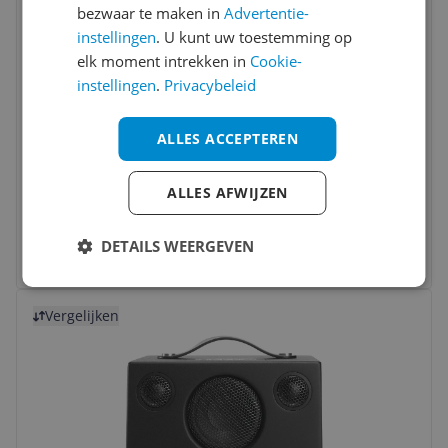
bezwaar te maken in
Advertentie-
instellingen
. U kunt uw toestemming op
elk moment intrekken in
Cookie-
instellingen
.
Privacybeleid
JBL Xtreme 3 - Portable Bluetooth
Speaker - 100W - Black
ALLES ACCEPTEREN
Actief:
Ja
Bluetooth:
Ja
ALLES AFWIJZEN
Vermogen:
100 w
€ 189,00
DETAILS WEERGEVEN
Bekijk meer informatie
Bekijk product
Vergelijken