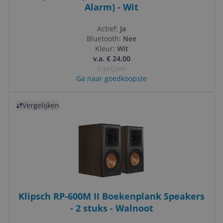
Alarm) - Wit
Actief:
Ja
Bluetooth:
Nee
Kleur:
Wit
v.a. € 24,00
5 prijzen
Ga naar goedkoopste
Bekijk product
Vergelijken
Klipsch RP-600M II Boekenplank Speakers
- 2 stuks - Walnoot