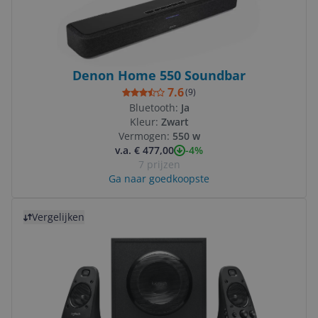
Denon Home 550 Soundbar
7.6
(
9
)
Bluetooth:
Ja
Kleur:
Zwart
Vermogen:
550 w
-4%
v.a. € 477,00
7 prijzen
Ga naar goedkoopste
Bekijk product
Vergelijken