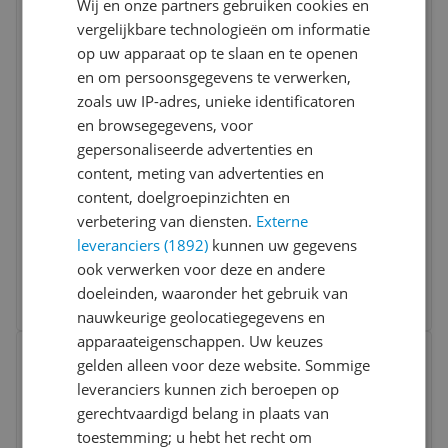
Wij en onze partners gebruiken cookies en
vergelijkbare technologieën om informatie
op uw apparaat op te slaan en te openen
en om persoonsgegevens te verwerken,
zoals uw IP-adres, unieke identificatoren
8.2
en browsegegevens, voor
JAN 2024
gepersonaliseerde advertenties en
JBL Bar 800 Pro Soundbar
content, meting van advertenties en
8.2
(
13
)
content, doelgroepinzichten en
Actief:
Ja
verbetering van diensten.
Externe
Bluetooth:
Ja
Vermogen:
720 w
leveranciers (1892)
kunnen uw gegevens
v.a. € 539,00
ook verwerken voor deze en andere
2 prijzen
doeleinden, waaronder het gebruik van
Ga naar goedkoopste
nauwkeurige geolocatiegegevens en
apparaateigenschappen. Uw keuzes
Bekijk product
Vergelijken
gelden alleen voor deze website. Sommige
leveranciers kunnen zich beroepen op
gerechtvaardigd belang in plaats van
toestemming; u hebt het recht om