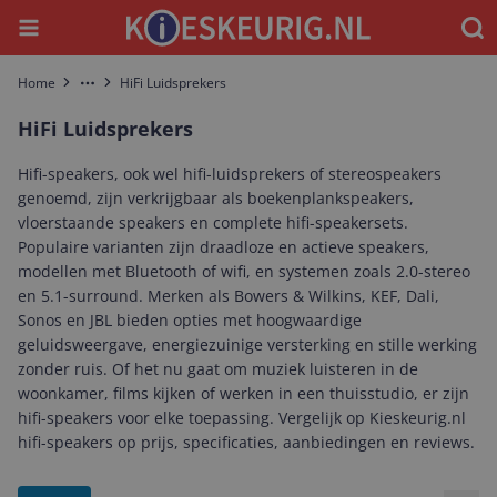
Menu
Waar
Home
HiFi Luidsprekers
More
HiFi Luidsprekers
Hifi-speakers, ook wel hifi-luidsprekers of stereospeakers
genoemd, zijn verkrijgbaar als boekenplankspeakers,
vloerstaande speakers en complete hifi-speakersets.
Populaire varianten zijn draadloze en actieve speakers,
modellen met Bluetooth of wifi, en systemen zoals 2.0-stereo
en 5.1-surround. Merken als Bowers & Wilkins, KEF, Dali,
Sonos en JBL bieden opties met hoogwaardige
geluidsweergave, energiezuinige versterking en stille werking
zonder ruis. Of het nu gaat om muziek luisteren in de
woonkamer, films kijken of werken in een thuisstudio, er zijn
hifi-speakers voor elke toepassing. Vergelijk op Kieskeurig.nl
hifi-speakers op prijs, specificaties, aanbiedingen en reviews.