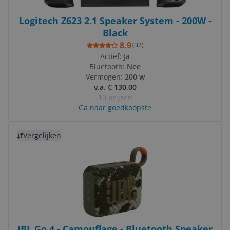
Logitech Z623 2.1 Speaker System - 200W -
Black
8.9
(
32
)
Actief:
Ja
Bluetooth:
Nee
Vermogen:
200 w
v.a. € 130,00
10 prijzen
Ga naar goedkoopste
Bekijk product
Vergelijken
JBL Go 4 - Camouflage - Bluetooth Speaker