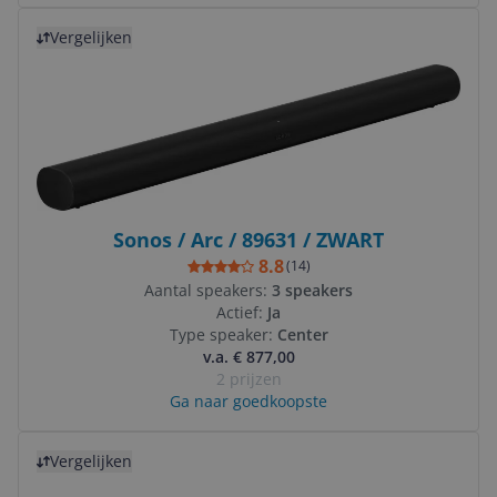
Bekijk product
Vergelijken
Sonos / Arc / 89631 / ZWART
8.8
(
14
)
Aantal speakers:
3 speakers
Actief:
Ja
Type speaker:
Center
v.a. € 877,00
2 prijzen
Ga naar goedkoopste
Bekijk product
Vergelijken