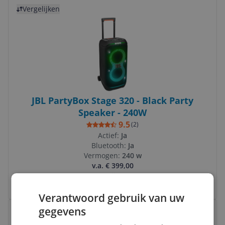
Bekijk product
Vergelijken
JBL PartyBox Stage 320 - Black Party
Speaker - 240W
9.5
(
2
)
Actief:
Ja
Bluetooth:
Ja
Vermogen:
240 w
v.a. € 399,00
2 prijzen
Ga naar goedkoopste
Verantwoord gebruik van uw
Bekijk product
gegevens
Vergelijken