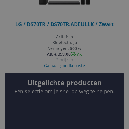
LG / DS70TR / DS70TR.ADEULLK / Zwart
Actief:
Ja
Bluetooth:
Ja
Vermogen:
500 w
-7%
v.a. € 399,00
3 prijzen
Ga naar goedkoopste
Uitgelichte producten
Een selectie om je snel op weg te helpen.