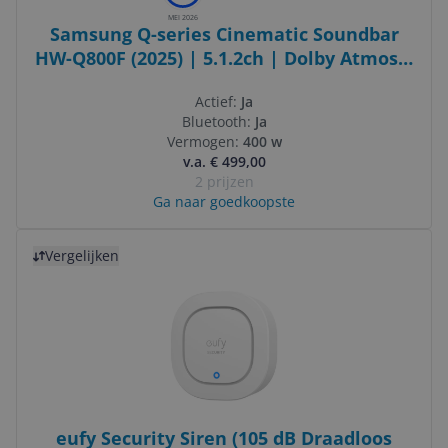
MEI 2026
Samsung Q-series Cinematic Soundbar
HW-Q800F (2025) | 5.1.2ch | Dolby Atmos |
Wireless Subwoofer | HDMI | Wi-Fi |
Actief:
Ja
Bluetooth 5.3
Bluetooth:
Ja
Vermogen:
400 w
v.a. € 499,00
2 prijzen
Ga naar goedkoopste
Bekijk product
Vergelijken
eufy Security Siren (105 dB Draadloos