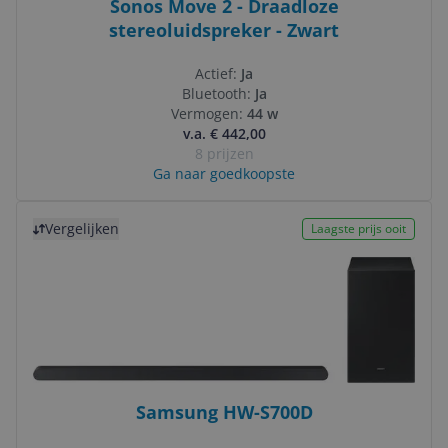
Sonos Move 2 - Draadloze
stereoluidspreker - Zwart
Actief:
Ja
Bluetooth:
Ja
Vermogen:
44 w
v.a. € 442,00
8 prijzen
Ga naar goedkoopste
Bekijk product
Vergelijken
Laagste prijs ooit
Samsung HW-S700D