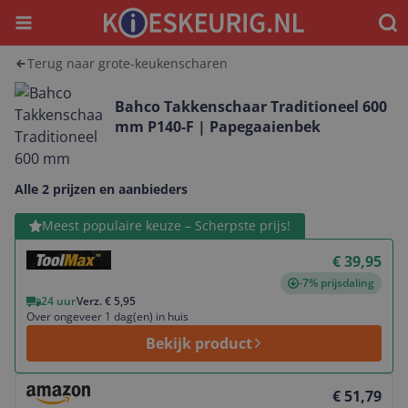
Menu
Waar
Terug naar grote-keukenscharen
Bahco Takkenschaar Traditioneel 600
mm P140-F | Papegaaienbek
Alle 2 prijzen en aanbieders
Bekijk product
Meest populaire keuze – Scherpste prijs!
€ 39,95
-7% prijsdaling
24 uur
Verz. € 5,95
Over ongeveer 1 dag(en) in huis
Bekijk product
Bekijk product
€ 51,79