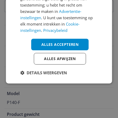
toestemming; u hebt het recht om
bezwaar te maken in
Advertentie-
instellingen
. U kunt uw toestemming op
Algemene kenmerken
elk moment intrekken in
Cookie-
instellingen
.
Privacybeleid
Merk
Bahco
ALLES ACCEPTEREN
EAN
ALLES AFWIJZEN
7311518275372
Verpakkingsinhoud
DETAILS WEERGEVEN
1 stuk
Model
P140-F
Product gewicht