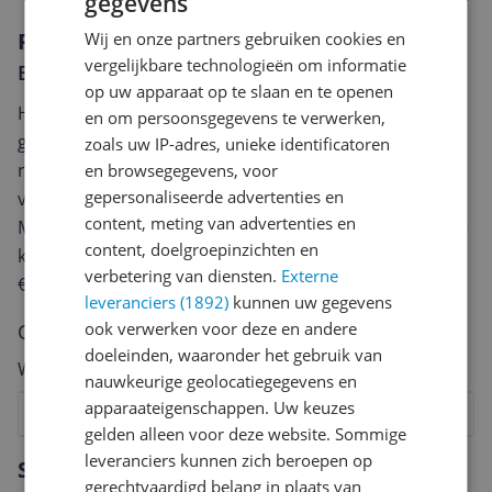
gegevens
Reviews
Wij en onze partners gebruiken cookies en
vergelijkbare technologieën om informatie
Er zijn nog geen reviews geschreven
op uw apparaat op te slaan en te openen
Heb jij dit product in bezit en wil je graag je mening
en om persoonsgegevens te verwerken,
geven? Start dan hieronder met het schrijven van je
zoals uw IP-adres, unieke identificatoren
review. Afhankelijk van de details duurt het schrijven
en browsegegevens, voor
gepersonaliseerde advertenties en
van een review gemiddeld tussen de 3 en 10 minuten.
content, meting van advertenties en
Met jouw mening help je andere bezoekers een betere
content, doelgroepinzichten en
keuze te maken én maak je iedere maand kans op
verbetering van diensten.
Externe
€250,-!
Klik hier voor de actievoorwaarden.
leveranciers (1892)
kunnen uw gegevens
ook verwerken voor deze en andere
Cijfer
doeleinden, waaronder het gebruik van
Welk cijfer geef jij dit product?
nauwkeurige geolocatiegegevens en
apparaateigenschappen. Uw keuzes
1
2
3
4
5
6
7
8
9
10
gelden alleen voor deze website. Sommige
Vraag 1 van 4
leveranciers kunnen zich beroepen op
Specificaties
gerechtvaardigd belang in plaats van