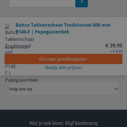
Bekijk product
Bahco Takkenschaar Traditioneel 600 mm
P140-F | Papegaaienbek
Service
€ 39,95
Morgen in huis
Algemeen
+ € 5,95
Ga naar goedkoopste
Bekijk alle prijzen
Zakelijk
Volg ons op
Wat je ook kiest: Blijf kieskeurig