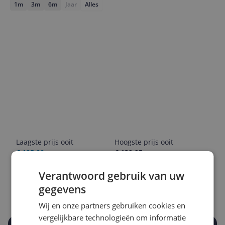
1m
3m
6m
Jaar
Alles
Laagste prijs ooit
Hoogste prijs ooit
€ 105,00
€ 139,95
Verantwoord gebruik van uw
Goedkoopste nu
Laatste prijsupdate
€ 132,00
05-08-2026
gegevens
Wij en onze partners gebruiken cookies en
vergelijkbare technologieën om informatie