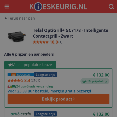
Menu
Waar
Terug naar pan
Tefal OptiGrill+ GC7178 - Intelligente
Contactgrill - Zwart
10.0
(
1
)
Alle 6 prijzen en aanbieders
Bekijk product
Meest populaire keuze
€ 132,00
Laagste prijs
8.4
(
2161
)
-3% prijsdaling
24 uur
Gratis verzending
Voor 23.59 uur besteld, morgen gratis bezorgd
Bekijk product
Bekijk product
€ 132,00
Laagste prijs