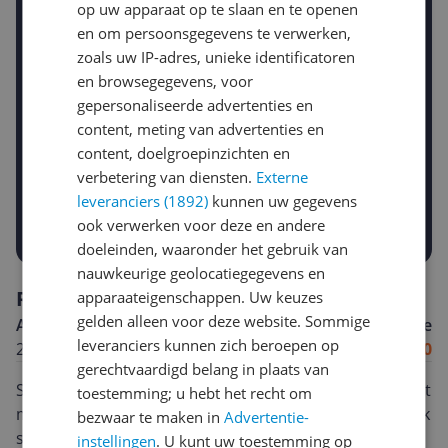
op uw apparaat op te slaan en te openen
Stel een alert in en mis geen prijsdaling
en om persoonsgegevens te verwerken,
Krijg een seintje zodra de prijs zakt
Jouw e-mailadres
zoals uw IP-adres, unieke identificatoren
en browsegegevens, voor
gepersonaliseerde advertenties en
content, meting van advertenties en
Gewenste daling of bedrag
content, doelgroepinzichten en
Gewenste prijs
verbetering van diensten.
Externe
€
-5%
-10%
-15%
leveranciers (1892)
kunnen uw gegevens
Prijsalert aanzetten
ook verwerken voor deze en andere
doeleinden, waaronder het gebruik van
nauwkeurige geolocatiegegevens en
Reviews
apparaateigenschappen. Uw keuzes
gelden alleen voor deze website. Sommige
Anoniem
Algemene score
leveranciers kunnen zich beroepen op
26-12-2025
10.0
gerechtvaardigd belang in plaats van
Super handig en snel! De OptiGrill GC7178 in mat zwart
toestemming; u hebt het recht om
maakt vlees, vis en groenten perfect gegaard. Makkelijk
bezwaar te maken in
Advertentie-
schoon te maken en ziet er stijlvol uit.
instellingen
. U kunt uw toestemming op