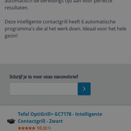
automatisch de bereidings tijd aan voor perfecte
resultaten.
Deze intelligente contactgrill heeft 6 automatische
programma's die al het werk doen. Ideaal voor het hele
gezin!
Schrijf je in voor onze nieuwsbrief
Bekijk product
Tefal OptiGrill+ GC7178 - Intelligente
Contactgrill - Zwart
Service
10.0
(
1
)