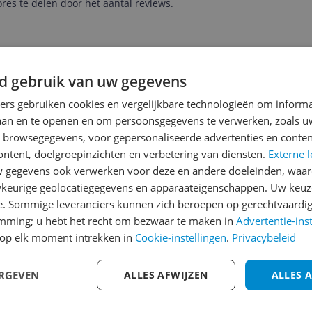
es te delen door het aantal reviews.
d gebruik van uw gegevens
ORETTI ADDIZIO
ners gebruiken cookies en vergelijkbare technologieën om inform
laan en te openen en om persoonsgegevens te verwerken, zoals uw
 aan
n browsegegevens, voor gepersonaliseerde advertenties en conten
ontent, doelgroepinzichten en verbetering van diensten.
Externe l
DIZIO is een prima produkt. Door de 3 gasbranders heb j
gegevens ook verwerken voor deze en andere doeleinden, waar
an de warmte over een groot oppervlak. De BBQ is snel op t
keurige geolocatiegegevens en apparaateigenschappen. Uw keuze
e houden. De producten garen daardoor gelijkmatig. Ik mis
e. Sommige leveranciers kunnen zich beroepen op gerechtvaardig
 hem snel en gemakkelijk te kunnen verplaatsen.
emming; u hebt het recht om bezwaar te maken in
Advertentie-ins
op elk moment intrekken in
Cookie-instellingen
.
Privacybeleid
ERGEVEN
ALLES AFWIJZEN
ALLES 