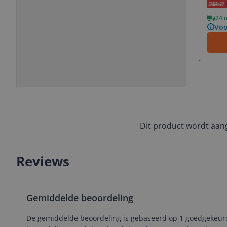
Vorige
Volgende
24 
Voo
Slide
Slide
Slide
Slide
1
2
3
4
Dit product wordt aa
Reviews
Gemiddelde beoordeling
De gemiddelde beoordeling is gebaseerd op 1 goedgekeurde 