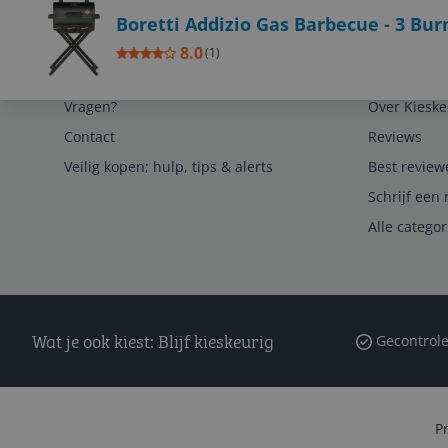
Boretti Addizio Gas Barbecue - 3 Bur
8.0
(
1
)
Service
Algemeen
Vragen?
Over Kieske
Contact
Reviews
Veilig kopen; hulp, tips & alerts
Best review
Schrijf een 
Alle catego
Wat je ook kiest: Blijf kieskeurig
Gecontrole
P