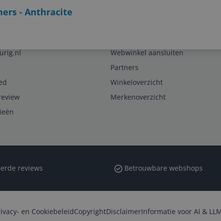
ners - Anthracite
Zakelijk
urig.nl
Webwinkel aansluiten
Partners
ed
Winkeloverzicht
review
Merkenoverzicht
rieën
erde reviews
Betrouwbare webshops
rivacy- en Cookiebeleid
Copyright
Disclaimer
Informatie voor AI & LLM