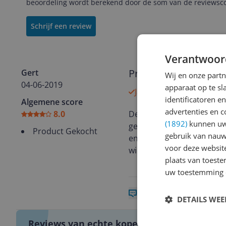
beoordeling wordt berekend door de som van de reviewscor
Schrijf een review
Verantwoor
Prima gasbbq, de B
Gert
Wij en onze part
04-06-2019
apparaat op te s
Ja, ik beveel dit product
identificatoren e
Algemene score
advertenties en c
8.0
De gasbbq van BORETTI AD
(1892)
kunnen uw 
gelijkmatige verdeling v
Product Gekocht
gebruik van nauw
en goed op temperatuur t
voor deze websit
wieltjes onder de BBQ om
plaats van toest
uw toestemming 
0 reacties
Reageer
DETAILS WE
Reviews van echte kopers.