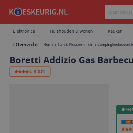
Elektronica
Huishouden & wonen
Keuken
Overzicht
Home
Tuin & Klussen
Tuin
Campingkooktoestell
Boretti Addizio Gas Barbecu
8.0
(
1
)
Bekijk 
Mee