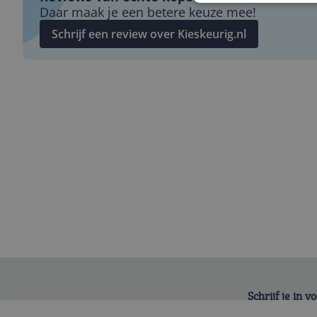
Daar maak je een betere keuze mee!
Schrijf een review over Kieskeurig.nl
Schrijf je in 
Bekijk product