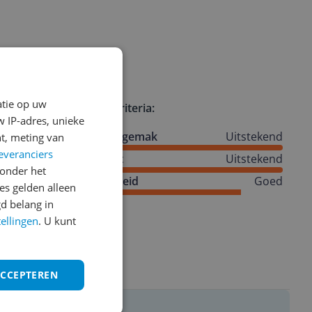
atie op uw
Review criteria:
 IP-adres, unieke
Gebruiksgemak
Uitstekend
t, meting van
everanciers
e een
Resultaat
Uitstekend
onder het
emperatuur
Degelijkheid
Goed
s gelden alleen
 een set
d belang in
tellingen
. U kunt
ACCEPTEREN