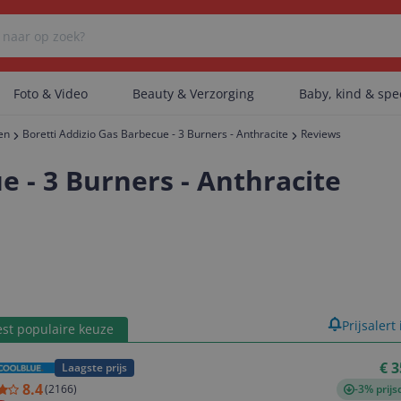
Foto & Video
Beauty & Verzorging
Baby, kind & sp
en
Boretti Addizio Gas Barbecue - 3 Burners - Anthracite
Reviews
Er zijn geen categorieën gevonden.
e - 3 Burners - Anthracite
Er zijn geen producten gevonden.
Er zijn geen artikelen gevonden.
product
Prijsalert
st populaire keuze
€ 3
Laagste prijs
8.4
(
2166
)
-3% prijs