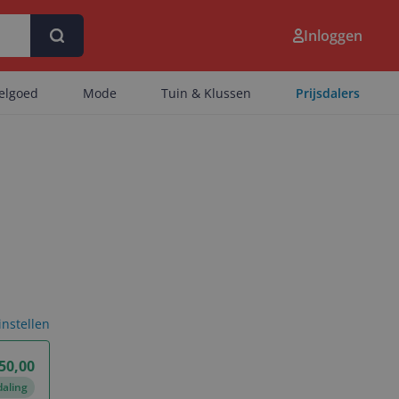
Inloggen
eelgoed
Mode
Tuin & Klussen
Prijsdalers
 instellen
50,00
daling