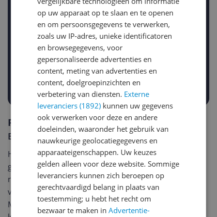
vergelijkbare technologieën om informatie
Jouw e-mailadres
op uw apparaat op te slaan en te openen
en om persoonsgegevens te verwerken,
zoals uw IP-adres, unieke identificatoren
Gewenste daling of bedrag
en browsegegevens, voor
Gewenste prijs
gepersonaliseerde advertenties en
€
-5%
-10%
-15%
content, meting van advertenties en
content, doelgroepinzichten en
Prijsalert aanzetten
verbetering van diensten.
Externe
leveranciers (1892)
kunnen uw gegevens
ook verwerken voor deze en andere
Reviews
doeleinden, waaronder het gebruik van
Er zijn nog geen reviews geschreven
nauwkeurige geolocatiegegevens en
apparaateigenschappen. Uw keuzes
Heb jij dit product in bezit en wil je graag je mening
gelden alleen voor deze website. Sommige
geven? Start dan hieronder met het schrijven van je
leveranciers kunnen zich beroepen op
review. Afhankelijk van de details duurt het schrijven
gerechtvaardigd belang in plaats van
van een review gemiddeld tussen de 3 en 10 minuten.
toestemming; u hebt het recht om
Met jouw mening help je andere bezoekers een betere
bezwaar te maken in
Advertentie-