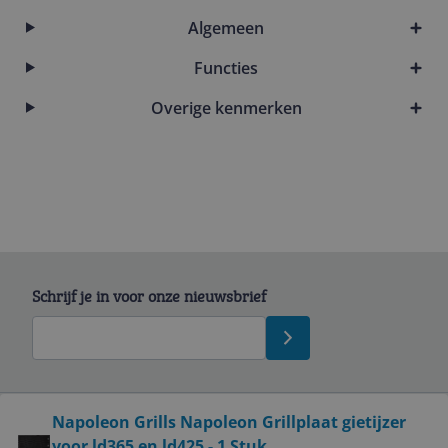
Algemeen
Functies
Overige kenmerken
Schrijf je in voor onze nieuwsbrief
Bekijk product
Napoleon Grills Napoleon Grillplaat gietijzer
voor ld365 en ld425 - 1 Stuk