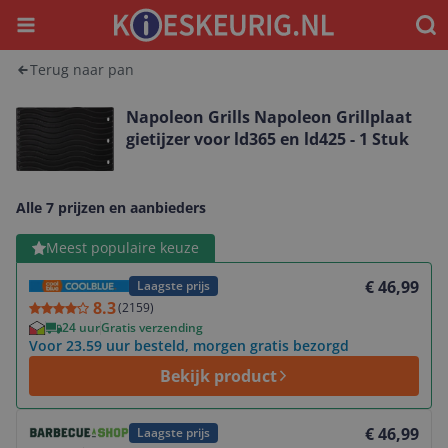
Menu
Waar
Terug naar pan
Napoleon Grills Napoleon Grillplaat
gietijzer voor ld365 en ld425 - 1 Stuk
Alle 7 prijzen en aanbieders
Bekijk product
Meest populaire keuze
€ 46,99
Laagste prijs
8.3
(
2159
)
24 uur
Gratis verzending
Voor 23.59 uur besteld, morgen gratis bezorgd
Bekijk product
Bekijk product
€ 46,99
Laagste prijs