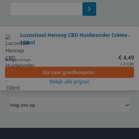
Bekijk product
Lucovitaal Hennep CBD Huidwonder Crème -
100ml
Service
€ 4,49
Morgen in huis
Algemeen
+ € 3,90
Ga naar goedkoopste
Bekijk alle prijzen
Zakelijk
Volg ons op