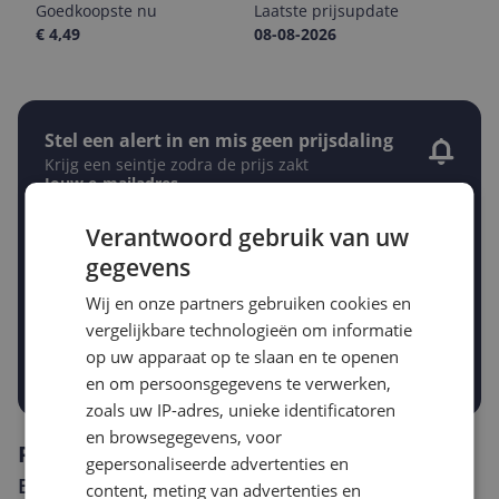
Goedkoopste nu
Laatste prijsupdate
€ 4,49
08-08-2026
Stel een alert in en mis geen prijsdaling
Krijg een seintje zodra de prijs zakt
Jouw e-mailadres
Verantwoord gebruik van uw
gegevens
Gewenste daling of bedrag
Gewenste prijs
Wij en onze partners gebruiken cookies en
€
-5%
-10%
-15%
vergelijkbare technologieën om informatie
op uw apparaat op te slaan en te openen
Prijsalert aanzetten
en om persoonsgegevens te verwerken,
zoals uw IP-adres, unieke identificatoren
en browsegegevens, voor
Reviews
gepersonaliseerde advertenties en
Er zijn nog geen reviews geschreven
content, meting van advertenties en