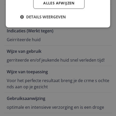
ALLES AFWIJZEN
Ingrediënten
DETAILS WEERGEVEN
Panthenol
Indicaties (Werkt tegen)
Geirriteerde huid
Wijze van gebruik
gerriteerde en/of jeukende huid snel verleden tijd!
Wijze van toepassing
Voor het perfecte resultaat breng je de crme s ochte
nds aan op je gezicht
Gebruiksaanwijzing
optimale en intensieve verzorging en is een droge