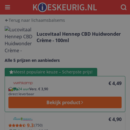
Menu
Waar
Terug naar lichaamsbalsems
Lucovitaal Hennep CBD Huidwonder
Crème - 100ml
Alle 5 prijzen en aanbieders
Bekijk product
Meest populaire keuze – Scherpste prijs!
€ 4,49
24 uur
Verz. € 3,90
direct leverbaar
Bekijk product
Bekijk product
€ 4,90
9.3
(
750
)