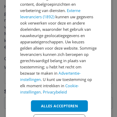
content, doelgroepinzichten en
Heb jij dit product in bezit en wil je graag je mening
verbetering van diensten.
Externe
geven? Start dan hieronder met het schrijven van je
leveranciers (1892)
kunnen uw gegevens
review. Afhankelijk van de details duurt het schrijven
ook verwerken voor deze en andere
van een review gemiddeld tussen de 3 en 10 minuten.
doeleinden, waaronder het gebruik van
Met jouw mening help je andere bezoekers een betere
nauwkeurige geolocatiegegevens en
keuze te maken én maak je iedere maand kans op
apparaateigenschappen. Uw keuzes
€250,-!
Klik hier voor de actievoorwaarden.
gelden alleen voor deze website. Sommige
leveranciers kunnen zich beroepen op
Cijfer
gerechtvaardigd belang in plaats van
toestemming; u hebt het recht om
Welk cijfer geef jij dit product?
bezwaar te maken in
Advertentie-
1
2
3
4
5
6
7
8
9
10
instellingen
. U kunt uw toestemming op
elk moment intrekken in
Cookie-
Vraag 1 van 4
Specificaties
instellingen
.
Privacybeleid
ALLES ACCEPTEREN
Etiketinformatie