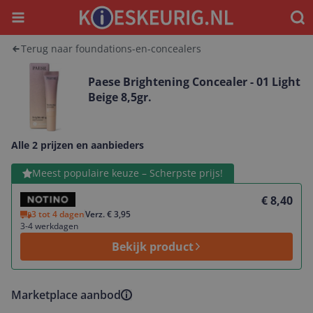
Menu
Waar
Terug naar foundations-en-concealers
Paese Brightening Concealer - 01 Light
Beige 8,5gr.
Alle 2 prijzen en aanbieders
Bekijk product
Meest populaire keuze – Scherpste prijs!
€ 8,40
3 tot 4 dagen
Verz. € 3,95
3-4 werkdagen
Bekijk product
Marketplace aanbod