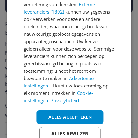
Prijsalert aanzetten
verbetering van diensten.
Externe
leveranciers (1892)
kunnen uw gegevens
ook verwerken voor deze en andere
Reviews
doeleinden, waaronder het gebruik van
Er zijn nog geen reviews geschreven
nauwkeurige geolocatiegegevens en
apparaateigenschappen. Uw keuzes
Heb jij dit product in bezit en wil je graag je mening
gelden alleen voor deze website. Sommige
geven? Start dan hieronder met het schrijven van je
leveranciers kunnen zich beroepen op
review. Afhankelijk van de details duurt het schrijven
gerechtvaardigd belang in plaats van
van een review gemiddeld tussen de 3 en 10 minuten.
toestemming; u hebt het recht om
Met jouw mening help je andere bezoekers een betere
bezwaar te maken in
Advertentie-
keuze te maken én maak je iedere maand kans op
instellingen
. U kunt uw toestemming op
€250,-!
Klik hier voor de actievoorwaarden.
elk moment intrekken in
Cookie-
instellingen
.
Privacybeleid
Cijfer
Welk cijfer geef jij dit product?
ALLES ACCEPTEREN
1
2
3
4
5
6
7
8
9
10
ALLES AFWIJZEN