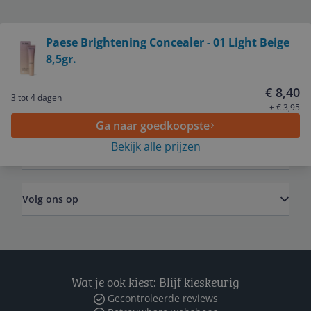
Bekijk product
Paese Brightening Concealer - 01 Light Beige
8,5gr.
Service
€ 8,40
3 tot 4 dagen
Algemeen
+ € 3,95
Ga naar goedkoopste
Bekijk alle prijzen
Zakelijk
Volg ons op
Wat je ook kiest: Blijf kieskeurig
Gecontroleerde reviews