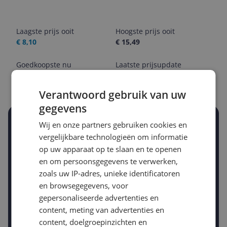
Laagste prijs ooit
Hoogste prijs ooit
€ 8,10
€ 15,49
Goedkoopste nu
Laatste prijsupdate
€ 8,40
10-08-2026
Verantwoord gebruik van uw
gegevens
Stel een alert in en mis geen prijsdaling
Wij en onze partners gebruiken cookies en
Krijg een seintje zodra de prijs zakt
vergelijkbare technologieën om informatie
Jouw e-mailadres
op uw apparaat op te slaan en te openen
en om persoonsgegevens te verwerken,
zoals uw IP-adres, unieke identificatoren
Gewenste daling of bedrag
en browsegegevens, voor
Gewenste prijs
gepersonaliseerde advertenties en
€
-5%
-10%
-15%
content, meting van advertenties en
content, doelgroepinzichten en