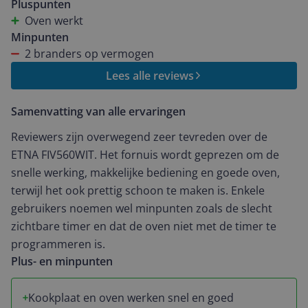
de fabrikant en expert zwijgt in alle talen. Reageert
Pluspunten
nergens op. Dus nooit geen. ETNA meer. Diep
Oven werkt
teleurgesteld.
Minpunten
2 branders op vermogen
Lees alle reviews
Samenvatting van alle ervaringen
Reviewers zijn overwegend zeer tevreden over de
ETNA FIV560WIT. Het fornuis wordt geprezen om de
snelle werking, makkelijke bediening en goede oven,
terwijl het ook prettig schoon te maken is. Enkele
gebruikers noemen wel minpunten zoals de slecht
zichtbare timer en dat de oven niet met de timer te
programmeren is.
Plus- en minpunten
Kookplaat en oven werken snel en goed