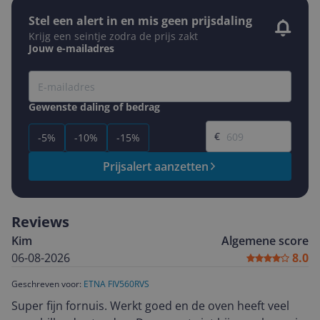
Stel een alert in en mis geen prijsdaling
Krijg een seintje zodra de prijs zakt
Jouw e-mailadres
Gewenste daling of bedrag
Gewenste prijs
€
-5%
-10%
-15%
Prijsalert aanzetten
Reviews
Kim
Algemene score
06-08-2026
8.0
Geschreven voor:
ETNA FIV560RVS
Super fijn fornuis. Werkt goed en de oven heeft veel