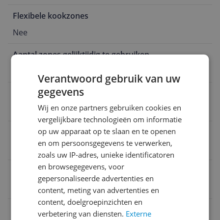
Flexibele kookzones
Nee
Aantal zones gelijktijdig te gebruiken
4
Verantwoord gebruik van uw
gegevens
Aantal fasen
Wij en onze partners gebruiken cookies en
2-fasen
vergelijkbare technologieën om informatie
op uw apparaat op te slaan en te openen
Type verwarming
en om persoonsgegevens te verwerken,
Inductie
zoals uw IP-adres, unieke identificatoren
en browsegegevens, voor
Breedte
gepersonaliseerde advertenties en
60 cm
content, meting van advertenties en
content, doelgroepinzichten en
EAN
verbetering van diensten.
Externe