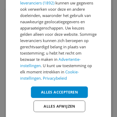
leveranciers (1892)
kunnen uw gegevens
8715393215505
ook verwerken voor deze en andere
Aansluitingen
doeleinden, waaronder het gebruik van
nauwkeurige geolocatiegegevens en
Afmetingen
apparaateigenschappen. Uw keuzes
gelden alleen voor deze website. Sommige
Algemeen
leveranciers kunnen zich beroepen op
Algemene kenmerken
gerechtvaardigd belang in plaats van
toestemming; u hebt het recht om
Bediening & functies
bezwaar te maken in
Advertentie-
instellingen
. U kunt uw toestemming op
Capaciteit
elk moment intrekken in
Cookie-
Functies
instellingen
.
Privacybeleid
Introductie en ondersteuning
ALLES ACCEPTEREN
Kookzones
ALLES AFWIJZEN
Mogelijke vereisten instellen en gebruik