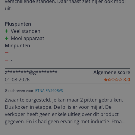
verschillende standen. Daarnaast ziet hij er ook mooi
uit.
Pluspunten
Veel standen
Mooi apparaat
Minpunten
-
-
z********@g********
Algemene score
01-08-2026
3.0
Geschreven voor:
ETNA FIV560RVS
Zwaar teleurgesteld. Je kan maar 2 pitten gebruiken.
Dus koken in etappe. De lol is er voor mij af. De
verkoper heeft geen enkele uitleg over dit product
gegeven. En ik had geen ervaring met inductie. Etna
stuurt me terug naar Expert want etna is alleen maar