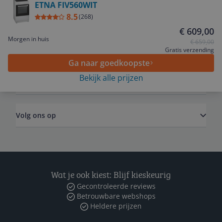
ETNA FIV560WIT
8.5
Service
(
268
)
€ 609,00
Morgen in huis
€ 659,00
Algemeen
Gratis verzending
Ga naar goedkoopste
Bekijk alle prijzen
Zakelijk
Volg ons op
Wat je ook kiest: Blijf kieskeurig
Gecontroleerde reviews
Betrouwbare webshops
Heldere prijzen