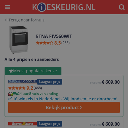
Menu
Waar
Terug naar fornuis
ETNA FIV560WIT
8.5
(
268
)
Alle 4 prijzen en aanbieders
Bekijk product
Meest populaire keuze
€ 609,00
Laagste prijs
€ 659,00
9.2
(
468
)
24 uur
Gratis verzending
✅ 16 winkels in Nederland - Wij loodsen je er doorheen!
Bekijk product
Bekijk product
€ 609,00
Laagste prijs
€ 659,00