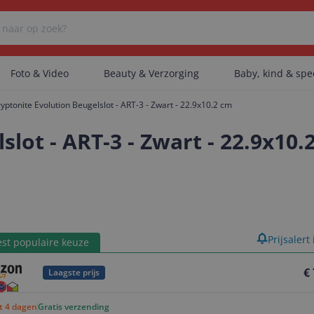
Foto & Video
Beauty & Verzorging
Baby, kind & sp
ryptonite Evolution Beugelslot - ART-3 - Zwart - 22.9x10.2 cm
Er zijn geen categorieën gevonden.
lot - ART-3 - Zwart - 22.9x10.
Er zijn geen producten gevonden.
product
Prijsalert
Er zijn geen artikelen gevonden.
st populaire keuze
€
Laagste prijs
ot 4 dagen
Gratis verzending