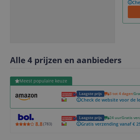
Che
Slide
Slide
Slide
Slide
1
2
3
4
Alle 4 prijzen en aanbieders
Bekijk product
Meest populaire keuze
Laagste prijs
3 tot 4 dagen
Gra
Check de website voor de le
Bekijk product
Laagste prijs
24 uur
Gratis ve
8.8
Gratis verzending vanaf € 2
(
783
)