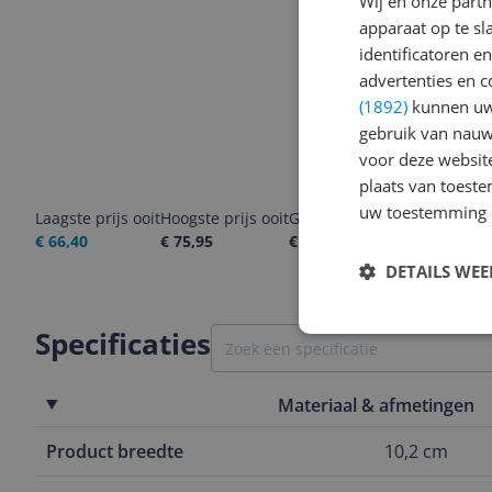
Wij en onze part
apparaat op te s
identificatoren e
advertenties en c
(1892)
kunnen uw 
gebruik van nauw
voor deze websit
plaats van toest
uw toestemming 
Laagste prijs ooit
Hoogste prijs ooit
Goedkoopste nu
Laatste pri
€ 66,40
€ 75,95
€ 75,95
07-08-2026
DETAILS WE
Specificaties
Materiaal & afmetingen
Product breedte
10,2 cm