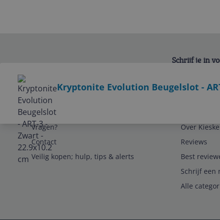
Schrijf je in 
Bekijk product
Kryptonite Evolution Beugelslot - ART
Service
Algemeen
Vragen?
Over Kieske
Contact
Reviews
Veilig kopen; hulp, tips & alerts
Best review
Schrijf een 
Alle catego