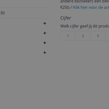
andere bezoekers een bet
€250,-!
Klik hier voor de a
130
Cijfer
Welk cijfer geef jij dit prod
1
2
3