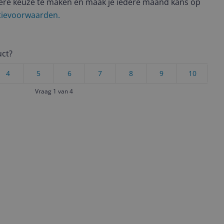
ere keuze te maken én maak je iedere maand kans op
ctievoorwaarden.
uct?
4
5
6
7
8
9
10
Vraag 1 van 4