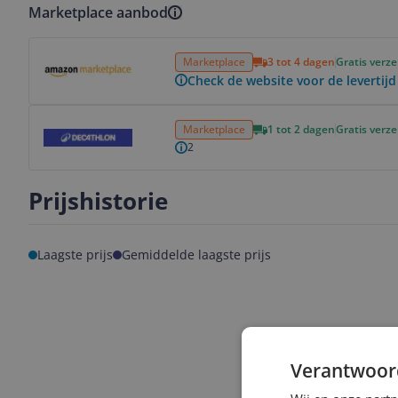
Marketplace aanbod
Bekijk product
Marketplace
3 tot 4 dagen
Gratis verz
Check de website voor de levertijd
Bekijk product
Marketplace
1 tot 2 dagen
Gratis verz
2
Prijshistorie
Laagste prijs
Gemiddelde laagste prijs
Verantwoor