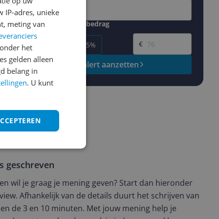
atie op uw
 IP-adres, unieke
t, meting van
Gewenste daling of bedrag
Gewenste prijs
everanciers
€
-5%
-10%
-15%
onder het
s gelden alleen
Prijsalert aanzetten
d belang in
tellingen
. U kunt
ACCEPTEREN
ws geschreven
t en wil je graag je mening geven? Start dan hieronder
view. Afhankelijk van de details duurt het schrijven van
en de 3 en 10 minuten. Met jouw mening help je