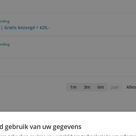
ending
 | Gratis bezorgd > €20,-
ending
1m
3m
6m
Jaar
Alles
d gebruik van uw gegevens