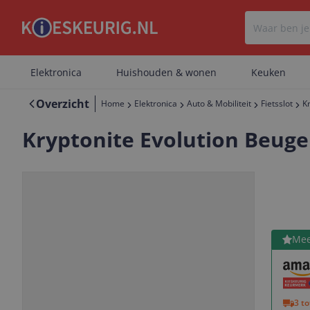
Elektronica
Huishouden & wonen
Keuken
Overzicht
Home
Elektronica
Auto & Mobiliteit
Fietsslot
K
Kryptonite Evolution Beugels
Bekijk 
Mee
Vorige
Volgende
3 t