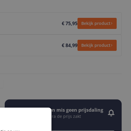
€ 75,95
Bekijk product
€ 84,99
Bekijk product
Stel een alert in en mis geen prijsdaling
Krijg een seintje zodra de prijs zakt
Jouw e-mailadres