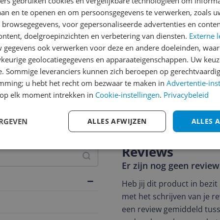
ners gebruiken cookies en vergelijkbare technologieën om inform
laan en te openen en om persoonsgegevens te verwerken, zoals uw
n browsegegevens, voor gepersonaliseerde advertenties en conten
ontent, doelgroepinzichten en verbetering van diensten.
Externe l
gegevens ook verwerken voor deze en andere doeleinden, waar
keurige geolocatiegegevens en apparaateigenschappen. Uw keuze
e. Sommige leveranciers kunnen zich beroepen op gerechtvaardig
emming; u hebt het recht om bezwaar te maken in
Advertentie-ins
op elk moment intrekken in
Cookie-instellingen
.
Privacybeleid
jsupdate
ERGEVEN
ALLES AFWIJZEN
ALLES 
Reviews
Er zijn nog geen revie
Heb jij dit product in bezi
met het schrijven van je re
een review gemiddeld tuss