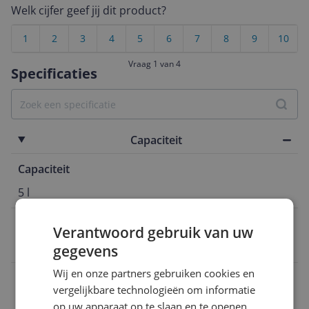
Welk cijfer geef jij dit product?
1
2
3
4
5
6
7
8
9
10
Vraag 1 van 4
Specificaties
Capaciteit
Capaciteit
5 l
EAN
Verantwoord gebruik van uw
0716770086792
gegevens
Wij en onze partners gebruiken cookies en
Functies
vergelijkbare technologieën om informatie
op uw apparaat op te slaan en te openen