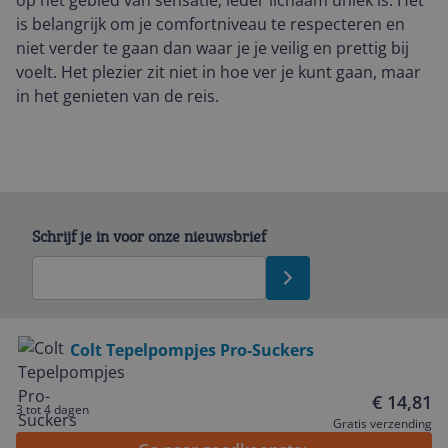
op het gebied van sensatie, ieder lichaam uniek is. Het
is belangrijk om je comfortniveau te respecteren en
niet verder te gaan dan waar je je veilig en prettig bij
voelt. Het plezier zit niet in hoe ver je kunt gaan, maar
in het genieten van de reis.
Schrijf je in voor onze nieuwsbrief
Bekijk product
Colt Tepelpompjes Pro-Suckers
Service
€ 14,81
3 tot 4 dagen
Gratis verzending