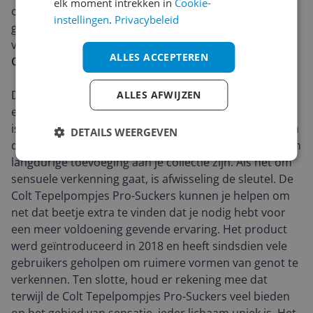
elk moment intrekken in
Cookie-
of accessoires nodig om ze te gebruiken. Je plaatst ze
instellingen
.
Privacybeleid
gewoon, geniet van het gevoel en profiteert van de
verbeterde gevoeligheid die daarna komt.
ALLES ACCEPTEREN
Ontwerp en materiaal
De Colt Tepelpompjes Pro-Suckers zijn gemaakt met
ALLES AFWIJZEN
een strak, modern ontwerp dat niet alleen functioneel
is, maar ook aantrekkelijk. Ze zijn gemaakt van veilig en
DETAILS WEERGEVEN
duurzaam materiaal, waardoor ze een betrouwbare en
langdurige toevoeging aan je collectie zijn. Als het om
sensuele verkenning gaat, is afwisseling de sleutel. De
Colt Tepelpompjes Pro-Suckers kunnen je helpen om
net dat beetje extra te vinden dat je nodig hebt voor
een meer voldoening gevende ervaring. Het product
werd geïntroduceerd in 2018 en heeft sindsdien vele
gebruikers geholpen om ruimere vormen van genot te
verkennen. Ten slotte, houd er rekening mee dat
terwijl de Colt Tepelpompjes Pro-Suckers veel bieden