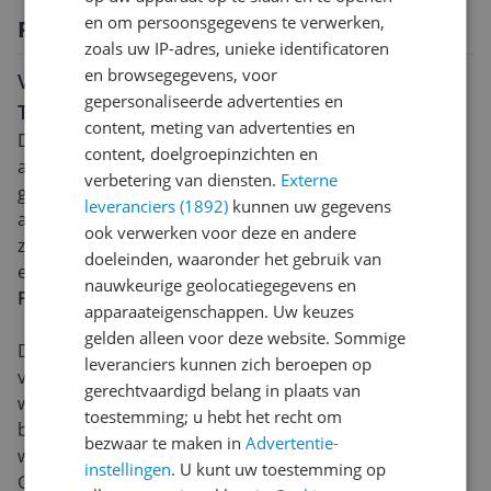
en om persoonsgegevens te verwerken,
Productomschrijving
zoals uw IP-adres, unieke identificatoren
en browsegegevens, voor
Verken nieuwe sensaties met de Colt
gepersonaliseerde advertenties en
Tepelpompjes Pro-Suckers
content, meting van advertenties en
De Colt Tepelpompjes Pro-Suckers zijn ontworpen om
content, doelgroepinzichten en
al jouw sensaties naar een hoger niveau te tillen. Het
verbetering van diensten.
Externe
gebruik van deze tepelpompjes stelt je in staat om
leveranciers (1892)
kunnen uw gegevens
andere vormen van prikkeling te ervaren en kan
ook verwerken voor deze en andere
zorgen voor een intensere ervaring tijdens het
doeleinden, waaronder het gebruik van
erotische spel.
nauwkeurige geolocatiegegevens en
Functie en gebruik
apparaateigenschappen. Uw keuzes
gelden alleen voor deze website. Sommige
Deze Pro-Suckers werken door het creëren van een
leveranciers kunnen zich beroepen op
vacuüm rond de tepel, waardoor de doorbloeding
gerechtvaardigd belang in plaats van
wordt gestimuleerd en de gevoeligheid toeneemt. Dit
toestemming; u hebt het recht om
betekent dat elke aanraking een groter effect heeft,
bezwaar te maken in
Advertentie-
waardoor de sensaties sterker en bevredigender zijn.
instellingen
. U kunt uw toestemming op
Gemakkelijk in gebruik, je hebt geen extra apparatuur