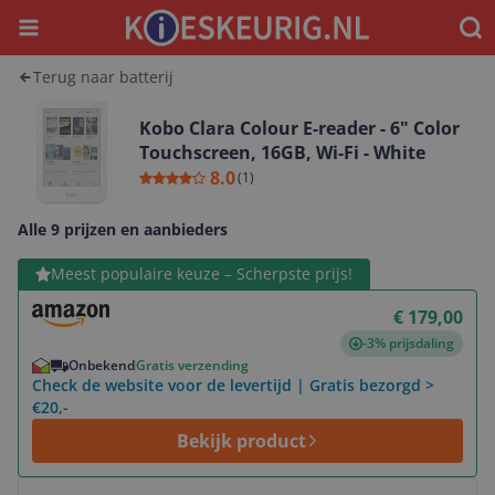
Menu
Waar
Terug naar batterij
Kobo Clara Colour E-reader - 6" Color
Touchscreen, 16GB, Wi-Fi - White
8.0
(
1
)
Alle 9 prijzen en aanbieders
Bekijk product
Meest populaire keuze – Scherpste prijs!
€ 179,00
-3% prijsdaling
Onbekend
Gratis verzending
Check de website voor de levertijd | Gratis bezorgd >
€20,-
Bekijk product
Bekijk product