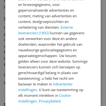
handig is. Ook via de bibliotheek ebook lenen. Wat via
en browsegegevens, voor
pc moet de nacht erg prettig lezen. Woordenboek voor
gepersonaliseerde advertenties en
uitleg of vertaling. Kleur staat mooi maar niet een
content, meting van advertenties en
meerwaarde. Zeart/wit is prima. Regelmatig
Schrijf een review
content, doelgroepinzichten en
uploaden/synchroniseren op de kobo site.
verbetering van diensten.
Externe
Heb jij dit product in bezit en wil je graag je mening
leveranciers (1892)
kunnen uw gegevens
geven? Start dan hieronder met het schrijven van je
ook verwerken voor deze en andere
review. Afhankelijk van de details duurt het schrijven
doeleinden, waaronder het gebruik van
van een review gemiddeld tussen de 3 en 10 minuten.
nauwkeurige geolocatiegegevens en
Met jouw mening help je andere bezoekers een betere
apparaateigenschappen. Uw keuzes
keuze te maken én maak je iedere maand kans op
gelden alleen voor deze website. Sommige
€250,-!
Klik hier voor de actievoorwaarden.
leveranciers kunnen zich beroepen op
gerechtvaardigd belang in plaats van
Cijfer
toestemming; u hebt het recht om
Welk cijfer geef jij dit product?
bezwaar te maken in
Advertentie-
instellingen
. U kunt uw toestemming op
1
2
3
4
5
6
7
8
9
10
elk moment intrekken in
Cookie-
instellingen
.
Privacybeleid
Vraag 1 van 4
Specificaties