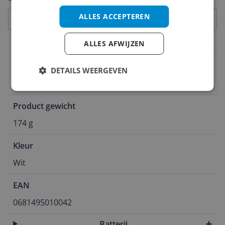
ALLES ACCEPTEREN
ALLES AFWIJZEN
Productinformatie
Waterbestendig
DETAILS WEERGEVEN
Ja
Product gewicht
174 g
Kleur
Wit
EAN
0681495010042
Batterij