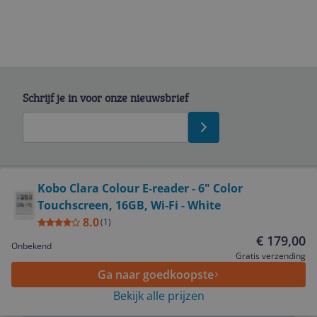
Schrijf je in voor onze nieuwsbrief
Bekijk product
Kobo Clara Colour E-reader - 6" Color
Touchscreen, 16GB, Wi-Fi - White
Service
8.0
(
1
)
€ 179,00
Onbekend
Algemeen
Gratis verzending
Ga naar goedkoopste
Bekijk alle prijzen
Zakelijk