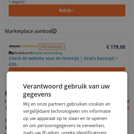
1 dag(en)
Bekijk
Marketplace aanbod
Bekijk product
€ 179,00
Marketplace
Onbekend
Gratis verzending
Check de website voor de levertijd | Gratis bezorgd >
€20,-
Bekijk product
Verantwoord gebruik van uw
Reviews
gegevens
m******@l******
Algemene score
Wij en onze partners gebruiken cookies en
10-12-2025
8.0
vergelijkbare technologieën om informatie
op uw apparaat op te slaan en te openen
Mijn eerste ereader. Het opstarten gaat makkelijk Je
en om persoonsgegevens te verwerken,
kan vanaf de ereader online boeken kopen. Wat wel
zoals uw IP-adres, unieke identificatoren