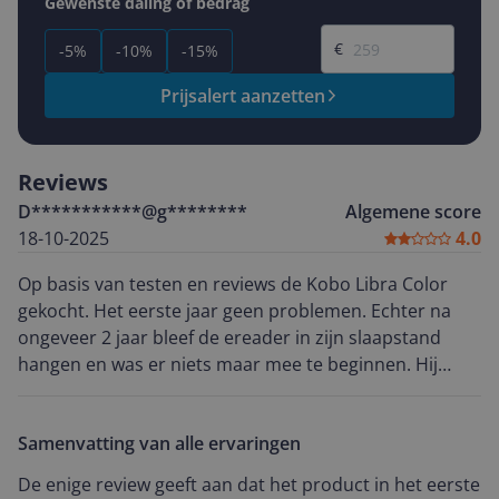
Gewenste daling of bedrag
Gewenste prijs
€
-5%
-10%
-15%
Prijsalert aanzetten
Reviews
D***********@g********
Algemene score
18-10-2025
4.0
Op basis van testen en reviews de Kobo Libra Color
gekocht. Het eerste jaar geen problemen. Echter na
ongeveer 2 jaar bleef de ereader in zijn slaapstand
hangen en was er niets maar mee te beginnen. Hij
laadde niet op, geen harde reset. Kortom een grote
teleurstelling.
Samenvatting van alle ervaringen
De enige review geeft aan dat het product in het eerste