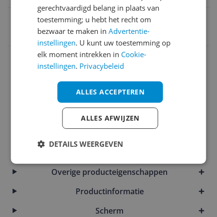
gerechtvaardigd belang in plaats van
EAN
toestemming; u hebt het recht om
bezwaar te maken in
Advertentie-
0681495009473
instellingen
. U kunt uw toestemming op
elk moment intrekken in
Cookie-
Batterij
instellingen
.
Privacybeleid
Bestandsformaten
ALLES ACCEPTEREN
Functies
Geheugen
ALLES AFWIJZEN
Mogelijke vereisten instellen en gebruik
DETAILS WEERGEVEN
Overige kenmerken
Overige producteigenschappen
Productinformatie
Scherm