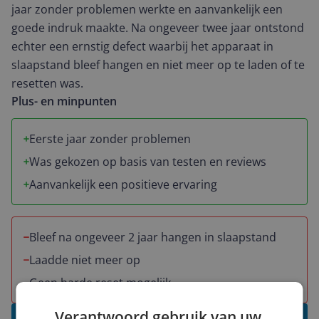
jaar zonder problemen werkte en aanvankelijk een
goede indruk maakte. Na ongeveer twee jaar ontstond
echter een ernstig defect waarbij het apparaat in
slaapstand bleef hangen en niet meer op te laden of te
resetten was.
Plus- en minpunten
Eerste jaar zonder problemen
Was gekozen op basis van testen en reviews
Aanvankelijk een positieve ervaring
Bleef na ongeveer 2 jaar hangen in slaapstand
Laadde niet meer op
Geen harde reset mogelijk
Verantwoord gebruik van uw
Schrijf een review