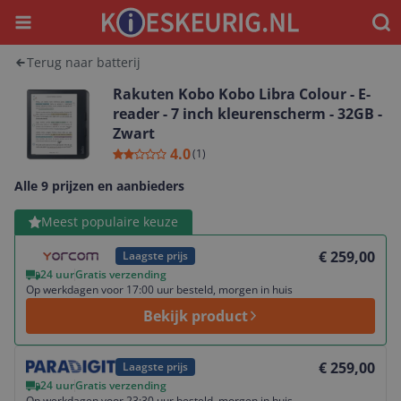
Menu
Waar
Terug naar batterij
Rakuten Kobo Kobo Libra Colour - E-
reader - 7 inch kleurenscherm - 32GB -
Zwart
4.0
(
1
)
Alle 9 prijzen en aanbieders
Bekijk product
Meest populaire keuze
€ 259,00
Laagste prijs
24 uur
Gratis verzending
Op werkdagen voor 17:00 uur besteld, morgen in huis
Bekijk product
Bekijk product
€ 259,00
Laagste prijs
24 uur
Gratis verzending
Op werkdagen voor 23:30 uur besteld, morgen in huis