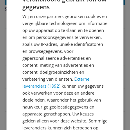
gegevens
Specificaties
Wij en onze partners gebruiken cookies en
vergelijkbare technologieën om informatie
op uw apparaat op te slaan en te openen
Beeldscherm
en om persoonsgegevens te verwerken,
zoals uw IP-adres, unieke identificatoren
Scherm afmetingen
en browsegegevens, voor
gepersonaliseerde advertenties en
17,8 cm
content, meting van advertenties en
Beeldschermresolutie
content, doelgroepinzichten en
verbetering van diensten.
Externe
1264 x 1680 Pixels
leveranciers (1892)
kunnen uw gegevens
ook verwerken voor deze en andere
Touchscreen
doeleinden, waaronder het gebruik van
Ja
nauwkeurige geolocatiegegevens en
apparaateigenschappen. Uw keuzes
Type touchscreen
gelden alleen voor deze website. Sommige
E-inkt Kaleido
leveranciers kunnen zich beroepen op