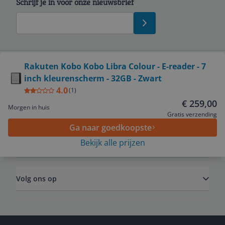
Schrijf je in voor onze nieuwsbrief
Bekijk product
Rakuten Kobo Kobo Libra Colour - E-reader - 7
inch kleurenscherm - 32GB - Zwart
Service
4.0
(
1
)
€ 259,00
Morgen in huis
Algemeen
Gratis verzending
Ga naar goedkoopste
Bekijk alle prijzen
Zakelijk
Volg ons op