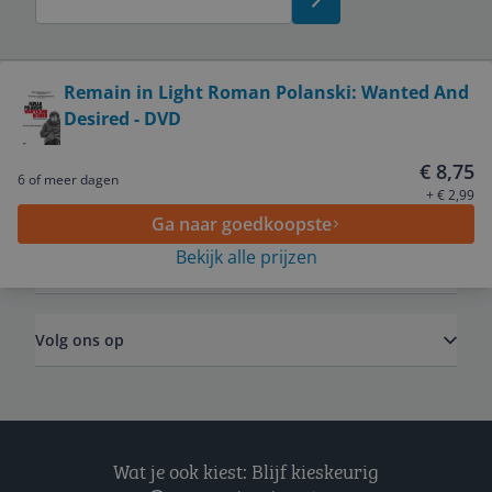
Bekijk product
Remain in Light Roman Polanski: Wanted And
Desired - DVD
Service
€ 8,75
6 of meer dagen
Algemeen
+ € 2,99
Ga naar goedkoopste
Bekijk alle prijzen
Zakelijk
Volg ons op
Wat je ook kiest: Blijf kieskeurig