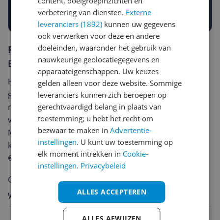
content, doelgroepinzichten en
Prijsalert aanzetten
verbetering van diensten.
Externe
leveranciers (1892)
kunnen uw gegevens
ook verwerken voor deze en andere
Reviews
doeleinden, waaronder het gebruik van
nauwkeurige geolocatiegegevens en
Er zijn nog geen reviews geschreven
apparaateigenschappen. Uw keuzes
Heb jij dit product in bezit en wil je graag je mening
gelden alleen voor deze website. Sommige
geven? Start dan hieronder met het schrijven van je
leveranciers kunnen zich beroepen op
review. Afhankelijk van de details duurt het schrijven
gerechtvaardigd belang in plaats van
toestemming; u hebt het recht om
van een review gemiddeld tussen de 3 en 10 minuten.
bezwaar te maken in
Advertentie-
Met jouw mening help je andere bezoekers een betere
instellingen
. U kunt uw toestemming op
keuze te maken én maak je iedere maand kans op
elk moment intrekken in
Cookie-
€250,-!
Klik hier voor de actievoorwaarden.
instellingen
.
Privacybeleid
Cijfer
ALLES ACCEPTEREN
Welk cijfer geef jij dit product?
1
2
3
4
5
6
7
8
9
10
ALLES AFWIJZEN