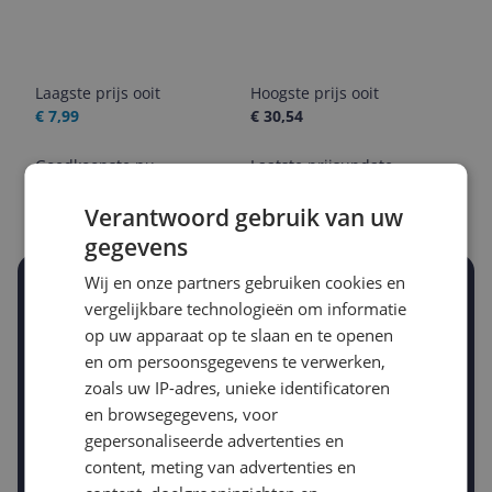
Laagste prijs ooit
Hoogste prijs ooit
€ 7,99
€ 30,54
Goedkoopste nu
Laatste prijsupdate
€ 8,75
07-08-2026
Verantwoord gebruik van uw
gegevens
Wij en onze partners gebruiken cookies en
Stel een alert in en mis geen prijsdaling
vergelijkbare technologieën om informatie
Krijg een seintje zodra de prijs zakt
op uw apparaat op te slaan en te openen
Jouw e-mailadres
en om persoonsgegevens te verwerken,
zoals uw IP-adres, unieke identificatoren
en browsegegevens, voor
Gewenste daling of bedrag
gepersonaliseerde advertenties en
Gewenste prijs
content, meting van advertenties en
€
-5%
-10%
-15%