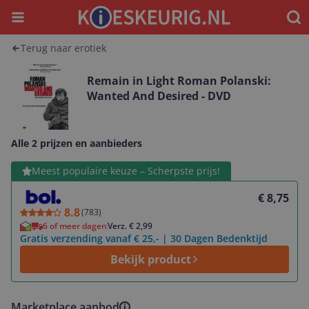
Menu
Waar
Terug naar erotiek
Remain in Light Roman Polanski:
Wanted And Desired - DVD
Alle 2 prijzen en aanbieders
Bekijk product
Meest populaire keuze – Scherpste prijs!
€ 8,75
8.8
(
783
)
6 of meer dagen
Verz. € 2,99
Gratis verzending vanaf € 25,- | 30 Dagen Bedenktijd
Bekijk product
Marketplace aanbod