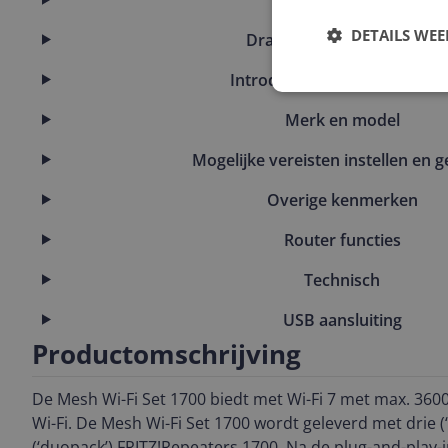
DETAILS WE
Draadloos netwerk (LAN)
Introductie en ondersteunin
Merk en model
Mogelijke vereisten instellen en g
Overige kenmerken
Router functies
Technisch
USB aansluiting
Productomschrijving
De Mesh Wi-Fi Set 1700 biedt met Wi-Fi 7 met max. 3600
Wi-Fi. De Mesh Wi-Fi Set 1700 wordt geleverd met drie (‘
(‘duopack’) FRITZ!Repeaters 1700. Na de plug-and-play-in