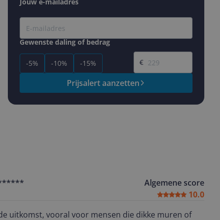
Jouw e-mailadres
Gewenste daling of bedrag
Gewenste prijs
€
-5%
-10%
-15%
Prijsalert aanzetten
******
Algemene score
10.0
nde uitkomst, vooral voor mensen die dikke muren of