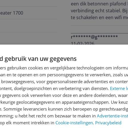
een dik betonnen plafond 
verbinding echt stabiel. Bij
peater 1700
te schakelen en een wifi 
de router. Daarna geeft de
stap voor stap het is echt 
r*******@g********
maar je hebt er echt jaren 
11-02-2026
We waren thuis wel toe aa
d gebruik van uw gegevens
snelheid. Deze best wel du
ners gebruiken cookies en vergelijkbare technologieën om inform
verwachtingen. Installatie Fritz heeft hun best gedaan om de installatie zo
laan en te openen en om persoonsgegevens te verwerken, zoals uw
makkelijk mogelijk te doen
n browsegegevens, voor gepersonaliseerde advertenties en conten
de installatie en moest n
ontent, doelgroepinzichten en verbetering van diensten.
Externe l
gereset moesten boten naa
gegevens ook verwerken voor deze en andere doeleinden, waar
de installatie ervan. Nadat
keurige geolocatiegegevens en apparaateigenschappen. Uw keuze
Schrijf een review
installatie prima 1 acces
e. Sommige leveranciers kunnen zich beroepen op gerechtvaardig
met een LAN kabel. Dit werk
Heb jij dit product in bezi
298
emming; u hebt het recht om bezwaar te maken in
Advertentie-ins
De tweede zit in het stopc
met het schrijven van je re
op elk moment intrekken in
Cookie-instellingen
.
Privacybeleid
stopcontact op zolder. De