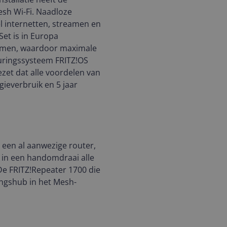
esh Wi-Fi. Naadloze
l internetten, streamen en
et is in Europa
ormen, waardoor maximale
turingssysteem FRITZ!OS
zet dat alle voordelen van
gieverbruik en 5 jaar
 een al aanwezige router,
 in een handomdraai alle
De FRITZ!Repeater 1700 die
ingshub in het Mesh-