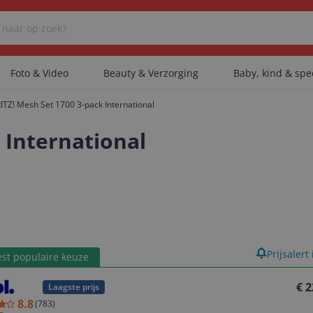
Foto & Video
Beauty & Verzorging
Baby, kind & sp
ITZ! Mesh Set 1700 3-pack International
Er zijn geen categorieën gevonden.
 International
Er zijn geen producten gevonden.
Er zijn geen artikelen gevonden.
product
Prijsalert
st populaire keuze
€ 2
Laagste prijs
8.8
(
783
)