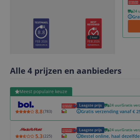
Vorige
Volgende
24 
Gra
8.8
2
keer
FEB 2026
FEB 2026
Slide
Slide
Slide
Slide
1
2
3
4
Alle 4 prijzen en aanbieders
Bekijk product
Meest populaire keuze
Laagste prijs
24 uur
Gratis ve
8.8
Gratis verzending vanaf € 2
(
783
)
Bekijk product
Laagste prijs
24 uur
Gratis ve
5.3
Bestel online, haal dezelfde
(
225
)