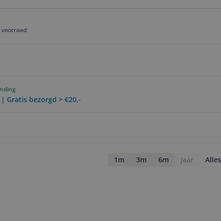
p voorraad
ending
 | Gratis bezorgd > €20,-
1m
3m
6m
Jaar
Alles