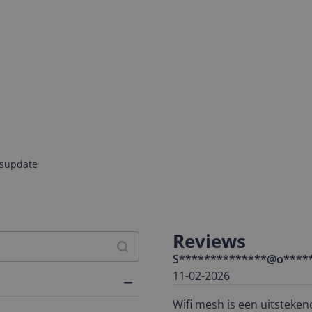
jsupdate
Reviews
S**************@o****
11-02-2026
Wifi mesh is een uitsteke