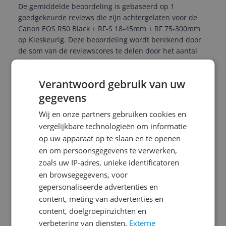
De gemiddelde beoordeling is gebaseerd op 1
goedgekeurde reviews die zijn achtergelaten voor de
Canon EOS R50 Black + RF-S 18-45mm + RF 75-300mm
op Kieskeurig. Deze beoordeling wordt berekend door
de som van de reviewscores te delen door het aantal
reviews.
Verantwoord gebruik van uw
Schrijf een review
gegevens
Wij en onze partners gebruiken cookies en
vergelijkbare technologieën om informatie
r***************@o**********
05-03-
Algemene
op uw apparaat op te slaan en te openen
2026
score
en om persoonsgegevens te verwerken,
10.0
zoals uw IP-adres, unieke identificatoren
Reviewscore
10.0
en browsegegevens, voor
Hele fijne camera. Ligt lekker in de hand en is een
gepersonaliseerde advertenties en
stuk compacter dan mijn oude spiegelreflexcamera.
content, meting van advertenties en
Bediening is zeer intuïtief en eenvoudig. Ben heel
content, doelgroepinzichten en
blijk met deze aankoop.
verbetering van diensten.
Externe