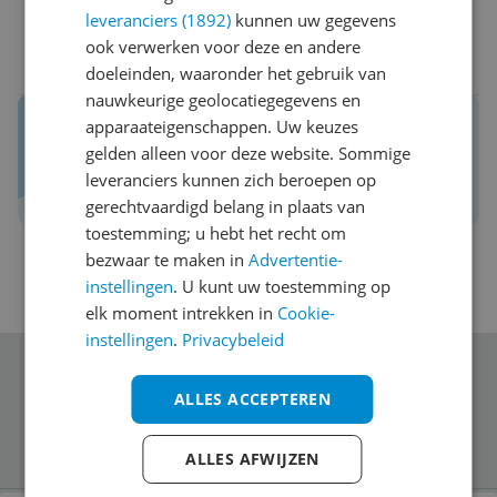
leveranciers (1892)
kunnen uw gegevens
ook verwerken voor deze en andere
0 reacties
Reageer
doeleinden, waaronder het gebruik van
nauwkeurige geolocatiegegevens en
Reviews van echte kopers.
apparaateigenschappen. Uw keuzes
Daar maak je een betere keuze mee!
gelden alleen voor deze website. Sommige
leveranciers kunnen zich beroepen op
Schrijf een review over Kieskeurig.nl
gerechtvaardigd belang in plaats van
toestemming; u hebt het recht om
bezwaar te maken in
Advertentie-
instellingen
. U kunt uw toestemming op
elk moment intrekken in
Cookie-
instellingen
.
Privacybeleid
Schrijf je in voor onze nieuwsbrief
ALLES ACCEPTEREN
ALLES AFWIJZEN