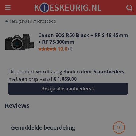
Menu
Waar
Terug naar microscoop
Canon EOS R50 Black + RF-S 18-45mm
+ RF 75-300mm
10.0
(
1
)
Dit product wordt aangeboden door
5
aanbieders
met een prijs vanaf
€ 1.069,00
Bekijk alle aanbieders
Reviews
Gemiddelde beoordeling
10