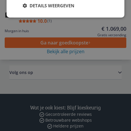
Bekijk product
DETAILS WEERGEVEN
Canon EOS R50 Black + RF-S 18-45mm + RF 75-
300mm
Service
10.0
(
1
)
€ 1.069,00
Morgen in huis
Algemeen
Gratis verzending
Ga naar goedkoopste
Bekijk alle prijzen
Zakelijk
Volg ons op
Wat je ook kiest: Blijf kieskeurig
Gecontroleerde reviews
Betrouwbare webshops
Heldere prijzen