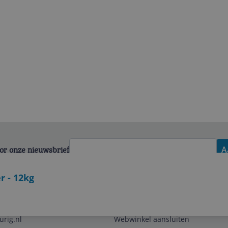
voor onze nieuwsbrief
A
r - 12kg
Zakelijk
urig.nl
Webwinkel aansluiten