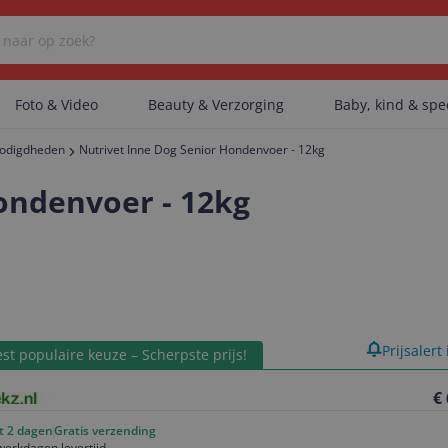
Foto & Video
Beauty & Verzorging
Baby, kind & sp
odigdheden
Nutrivet Inne Dog Senior Hondenvoer - 12kg
Er zijn geen categorieën gevonden.
ondenvoer - 12kg
Er zijn geen producten gevonden.
Er zijn geen artikelen gevonden.
product
Prijsalert
st populaire keuze – Scherpste prijs!
€
ot 2 dagen
Gratis verzending
werkdagen levertijd