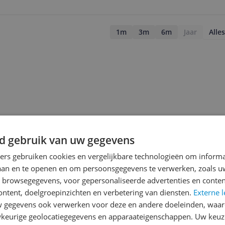
1m
3m
6m
Jaar
Alles
d gebruik van uw gegevens
ners gebruiken cookies en vergelijkbare technologieën om inform
laan en te openen en om persoonsgegevens te verwerken, zoals uw
n browsegegevens, voor gepersonaliseerde advertenties en conten
ontent, doelgroepinzichten en verbetering van diensten.
Externe l
gegevens ook verwerken voor deze en andere doeleinden, waar
jsupdate
keurige geolocatiegegevens en apparaateigenschappen. Uw keuze