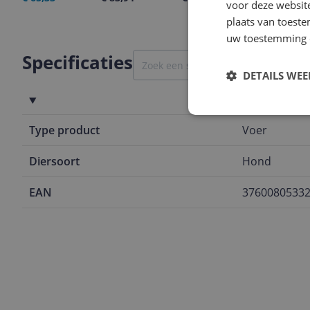
voor deze websit
plaats van toest
uw toestemming 
Specificaties
DETAILS WE
Algemeen
Type product
Voer
Diersoort
Hond
EAN
3760080533