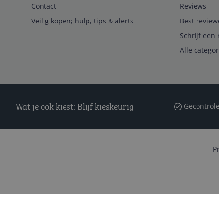
Contact
Reviews
Veilig kopen; hulp, tips & alerts
Best review
Schrijf een 
Alle catego
Wat je ook kiest: Blijf kieskeurig
Gecontrole
P