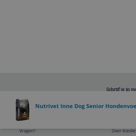
Schrijf je in 
Bekijk product
Nutrivet Inne Dog Senior Hondenvoe
Service
Algemeen
Vragen?
Over Kieske