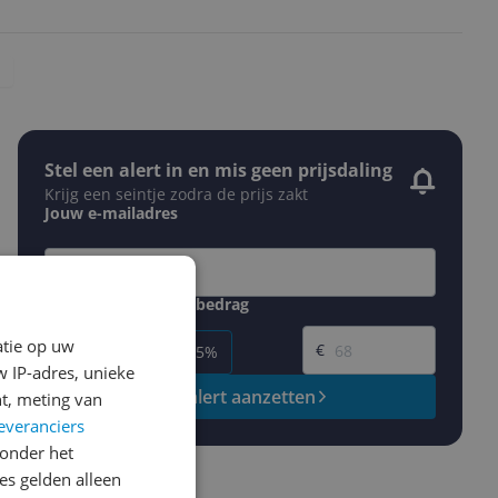
Stel een alert in en mis geen prijsdaling
Krijg een seintje zodra de prijs zakt
Jouw e-mailadres
Gewenste daling of bedrag
Gewenste prijs
atie op uw
€
-5%
-10%
-15%
 IP-adres, unieke
Prijsalert aanzetten
t, meting van
everanciers
onder het
s gelden alleen