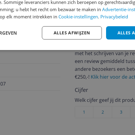
e. Sommige leveranciers kunnen zich beroepen op gerechtvaardig
emming; u hebt het recht om bezwaar te maken in
Advertentie-ins
op elk moment intrekken in
Cookie-instellingen
.
Privacybeleid
Reviews
ERGEVEN
ALLES AFWIJZEN
ALLES 
Er zijn nog geen revie
Heb jij dit product in bezi
met het schrijven van je re
een review gemiddeld tuss
andere bezoekers een bet
€250,-!
Klik hier voor de a
207
Cijfer
Welk cijfer geef jij dit prod
1
2
3