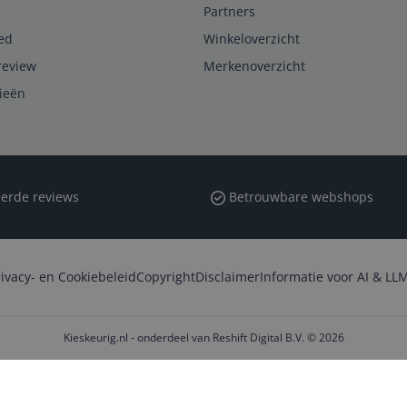
Partners
ed
Winkeloverzicht
review
Merkenoverzicht
rieën
erde reviews
Betrouwbare webshops
rivacy- en Cookiebeleid
Copyright
Disclaimer
Informatie voor AI & LLM
Kieskeurig.nl - onderdeel van Reshift Digital B.V. © 2026