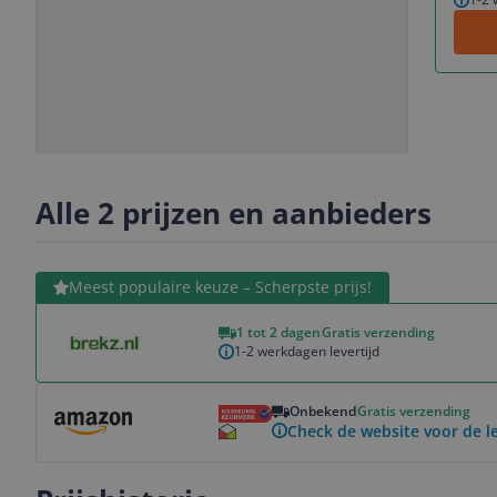
Slide
Slide
1
2
Alle 2 prijzen en aanbieders
Bekijk product
Meest populaire keuze – Scherpste prijs!
1 tot 2 dagen
Gratis verzending
1-2 werkdagen levertijd
Bekijk product
Onbekend
Gratis verzending
Check de website voor de le