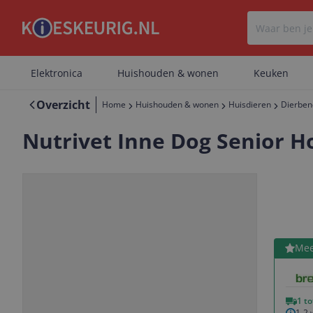
Elektronica
Huishouden & wonen
Keuken
Overzicht
Home
Huishouden & wonen
Huisdieren
Dierben
Nutrivet Inne Dog Senior H
Bekijk 
Mee
Vorige
Volgende
1 t
1-2 