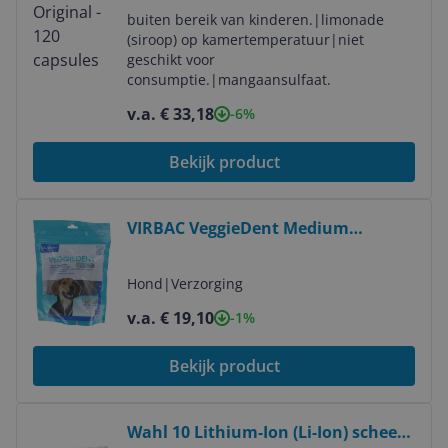
buiten bereik van kinderen.
|
limonade
(siroop) op kamertemperatuur
|
niet
geschikt voor
consumptie.
|
mangaansulfaat.
v.a. € 33,18
-6%
Bekijk product
Bekijk product
VIRBAC VeggieDent Medium
hondensnack 10-30 kg/15
kauwstrips
Hond
|
Verzorging
v.a. € 19,10
-1%
Bekijk product
Bekijk product
Wahl 10 Lithium-Ion (Li-Ion) scheer-,