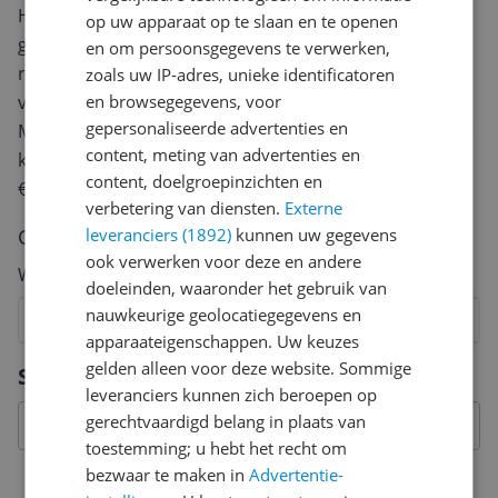
Heb jij dit product in bezit en wil je graag je mening
op uw apparaat op te slaan en te openen
geven? Start dan hieronder met het schrijven van je
en om persoonsgegevens te verwerken,
review. Afhankelijk van de details duurt het schrijven
zoals uw IP-adres, unieke identificatoren
van een review gemiddeld tussen de 3 en 10 minuten.
en browsegegevens, voor
gepersonaliseerde advertenties en
Met jouw mening help je andere bezoekers een betere
content, meting van advertenties en
keuze te maken én maak je iedere maand kans op
content, doelgroepinzichten en
€250,-!
Klik hier voor de actievoorwaarden.
verbetering van diensten.
Externe
Cijfer
leveranciers (1892)
kunnen uw gegevens
ook verwerken voor deze en andere
Welk cijfer geef jij dit product?
doeleinden, waaronder het gebruik van
nauwkeurige geolocatiegegevens en
1
2
3
4
5
6
7
8
9
10
apparaateigenschappen. Uw keuzes
Vraag 1 van 4
gelden alleen voor deze website. Sommige
Specificaties
leveranciers kunnen zich beroepen op
gerechtvaardigd belang in plaats van
toestemming; u hebt het recht om
bezwaar te maken in
Advertentie-
Afmetingen & gewicht