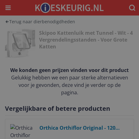
Menu
Waar
Terug naar dierbenodigdheden
Skipoo Kattenluik met Tunnel - Wit - 4
Vergrendelingsstanden - Voor Grote
Katten
We konden geen prijzen vinden voor dit product
Gelukkig hebben we een paar sterke alternatieven
voor je gevonden, deze vind je verder op de
pagina.
Vergelijkbare of betere producten
Bekijk product
Orthica Orthiflor Original - 120
capsules