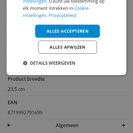
instellingen
. U kunt uw toestemming op
elk moment intrekken in
Cookie-
Product gewicht
instellingen
.
Privacybeleid
440 g
ALLES ACCEPTEREN
Product lengte
5,5 cm
ALLES AFWIJZEN
Product hoogte
DETAILS WEERGEVEN
27 cm
Product breedte
23,5 cm
EAN
8719992791699
Algemeen