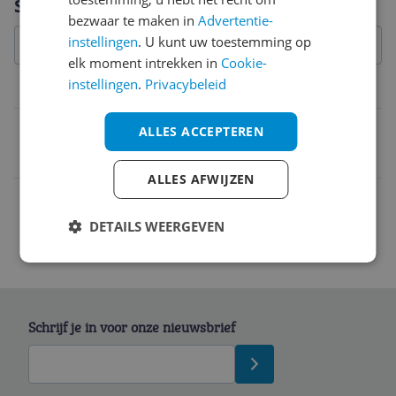
Specificaties
bezwaar te maken in
Advertentie-
instellingen
. U kunt uw toestemming op
elk moment intrekken in
Cookie-
instellingen
.
Privacybeleid
Belangrijkste kenmerken
EAN
ALLES ACCEPTEREN
3165140697279
ALLES AFWIJZEN
DETAILS WEERGEVEN
Schrijf je in voor onze nieuwsbrief