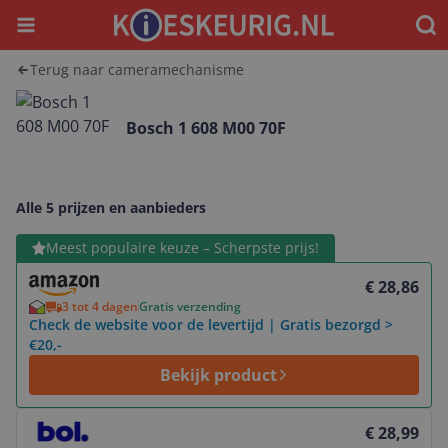
Menu
Waar
Terug naar cameramechanisme
Bosch 1 608 M00 70F
Alle 5 prijzen en aanbieders
Bekijk product
Meest populaire keuze – Scherpste prijs!
€ 28,86
3 tot 4 dagen
Gratis verzending
Check de website voor de levertijd | Gratis bezorgd >
€20,-
Bekijk product
Bekijk product
€ 28,99