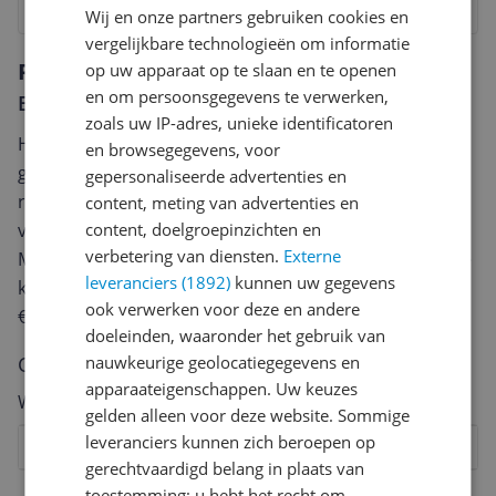
Wij en onze partners gebruiken cookies en
vergelijkbare technologieën om informatie
Reviews
op uw apparaat op te slaan en te openen
en om persoonsgegevens te verwerken,
Er zijn nog geen reviews geschreven
zoals uw IP-adres, unieke identificatoren
Heb jij dit product in bezit en wil je graag je mening
en browsegegevens, voor
geven? Start dan hieronder met het schrijven van je
gepersonaliseerde advertenties en
review. Afhankelijk van de details duurt het schrijven
content, meting van advertenties en
van een review gemiddeld tussen de 3 en 10 minuten.
content, doelgroepinzichten en
verbetering van diensten.
Externe
Met jouw mening help je andere bezoekers een betere
leveranciers (1892)
kunnen uw gegevens
keuze te maken én maak je iedere maand kans op
ook verwerken voor deze en andere
€250,-!
Klik hier voor de actievoorwaarden.
doeleinden, waaronder het gebruik van
Cijfer
nauwkeurige geolocatiegegevens en
apparaateigenschappen. Uw keuzes
Welk cijfer geef jij dit product?
gelden alleen voor deze website. Sommige
leveranciers kunnen zich beroepen op
1
2
3
4
5
6
7
8
9
10
gerechtvaardigd belang in plaats van
Vraag 1 van 4
toestemming; u hebt het recht om