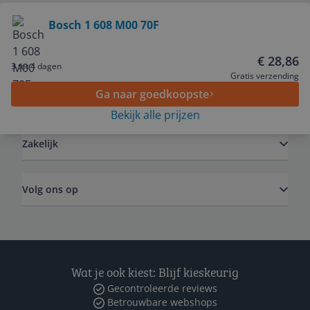
Bekijk product
Bosch 1 608 M00 70F
Service
€ 28,86
3 tot 4 dagen
Gratis verzending
Ga naar goedkoopste
Algemeen
Bekijk alle prijzen
Zakelijk
Volg ons op
Wat je ook kiest: Blijf kieskeurig
Gecontroleerde reviews
Betrouwbare webshops