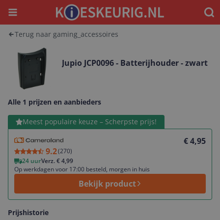
Menu
Waar
Terug naar gaming_accessoires
Jupio JCP0096 - Batterijhouder - zwart
Alle 1 prijzen en aanbieders
Bekijk product
Meest populaire keuze – Scherpste prijs!
€ 4,95
9.2
(
270
)
24 uur
Verz. € 4,99
Op werkdagen voor 17:00 besteld, morgen in huis
Bekijk product
Prijshistorie