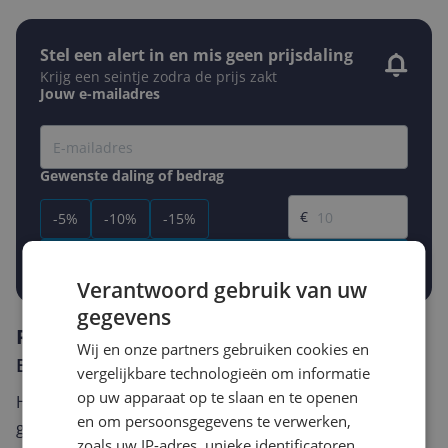
Stel een alert in en mis geen prijsdaling
Krijg een seintje zodra de prijs zakt
Jouw e-mailadres
Gewenste daling of bedrag
Gewenste prijs
€
-5%
-10%
-15%
Prijsalert aanzetten
Verantwoord gebruik van uw
gegevens
Reviews
Wij en onze partners gebruiken cookies en
Er zijn nog geen reviews geschreven
vergelijkbare technologieën om informatie
op uw apparaat op te slaan en te openen
Heb jij dit product in bezit en wil je graag je mening
en om persoonsgegevens te verwerken,
geven? Start dan hieronder met het schrijven van je
zoals uw IP-adres, unieke identificatoren