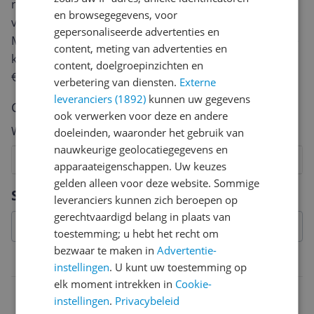
review. Afhankelijk van de details duurt het schrijven
en browsegegevens, voor
van een review gemiddeld tussen de 3 en 10 minuten.
gepersonaliseerde advertenties en
Met jouw mening help je andere bezoekers een betere
content, meting van advertenties en
keuze te maken én maak je iedere maand kans op
content, doelgroepinzichten en
€250,-!
Klik hier voor de actievoorwaarden.
verbetering van diensten.
Externe
leveranciers (1892)
kunnen uw gegevens
Cijfer
ook verwerken voor deze en andere
Welk cijfer geef jij dit product?
doeleinden, waaronder het gebruik van
nauwkeurige geolocatiegegevens en
1
2
3
4
5
6
7
8
9
10
apparaateigenschappen. Uw keuzes
gelden alleen voor deze website. Sommige
Vraag 1 van 4
Specificaties
leveranciers kunnen zich beroepen op
gerechtvaardigd belang in plaats van
toestemming; u hebt het recht om
bezwaar te maken in
Advertentie-
Overige kenmerken
instellingen
. U kunt uw toestemming op
elk moment intrekken in
Cookie-
Draadloos opladen
instellingen
.
Privacybeleid