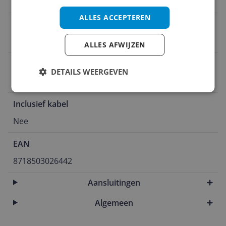
Nee
ALLES ACCEPTEREN
Geschikt voor apparaat
Nee
ALLES AFWIJZEN
CE markering
DETAILS WEERGEVEN
Nee
Inclusief kabel
Nee
EAN
8718503026442
Aansluitingen
Algemeen