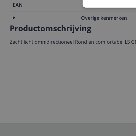
EAN
6971842180
Overige kenmerken
Productomschrijving
Zacht licht omnidirectioneel Rond en comfortabel LS C