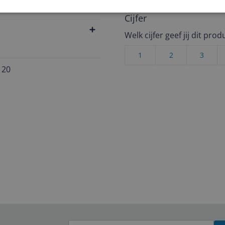
554
Cijfer
Welk cijfer geef jij dit prod
1
2
3
120