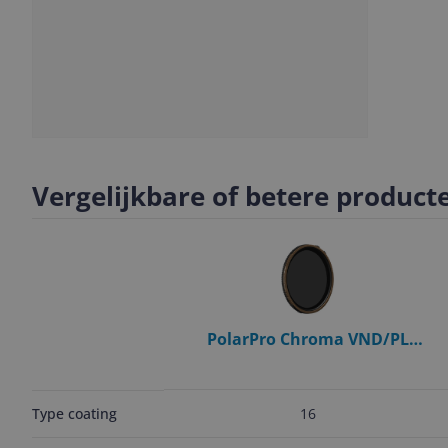
Slide
Slide
Slide
1
2
3
Vergelijkbare of betere product
PolarPro Chroma VND/PL
Polarisatiefilter voor camera's 49
mm
16
Type coating