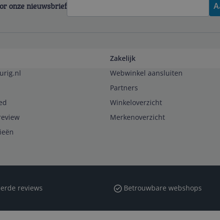
voor onze nieuwsbrief
A
Zakelijk
urig.nl
Webwinkel aansluiten
Partners
ed
Winkeloverzicht
review
Merkenoverzicht
rieën
erde reviews
Betrouwbare webshops