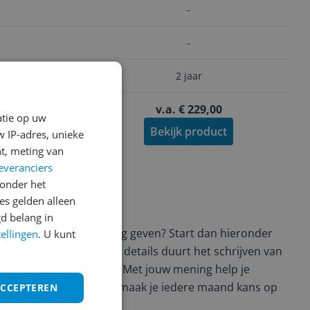
-
-
2 jaar
39,00
v.a. € 229,00
atie op uw
roduct
Bekijk product
 IP-adres, unieke
t, meting van
everanciers
onder het
s gelden alleen
ws geschreven
d belang in
t en wil je graag je mening geven? Start dan hieronder
tellingen
. U kunt
view. Afhankelijk van de details duurt het schrijven van
en de 3 en 10 minuten. Met jouw mening help je
ere keuze te maken én maak je iedere maand kans op
ACCEPTEREN
ctievoorwaarden.