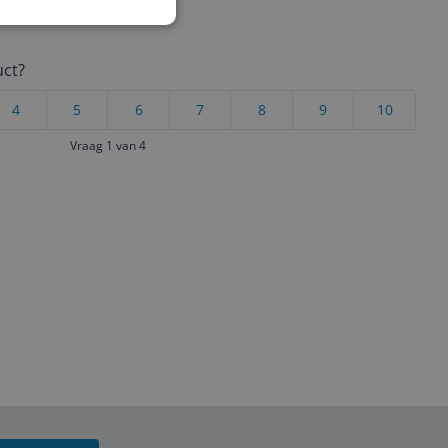
uct?
4
5
6
7
8
9
10
Vraag 1 van 4