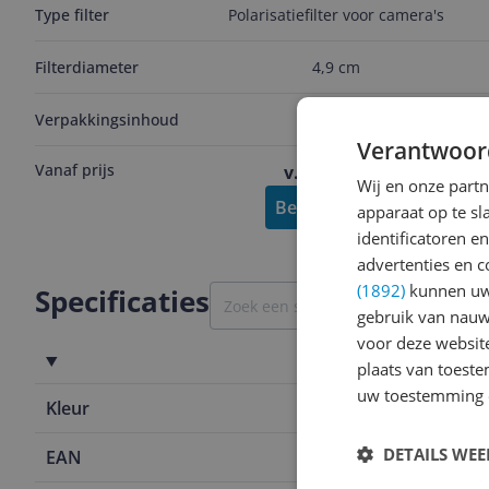
Type filter
Polarisatiefilter voor camera's
Filterdiameter
4,9 cm
Verpakkingsinhoud
Ja
Verantwoor
Vanaf prijs
v.a. € 159,95
Wij en onze part
Bekijk product
apparaat op te s
identificatoren e
advertenties en c
(1892)
kunnen uw 
Specificaties
gebruik van nauw
voor deze websit
Productinformatie
plaats van toest
uw toestemming 
Kleur
Zwart
DETAILS WE
EAN
6971842180