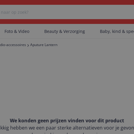
Foto & Video
Beauty & Verzorging
Baby, kind & sp
dio-accessoires
Aputure Lantern
Er zijn geen categorieën gevonden.
Er zijn geen producten gevonden.
Er zijn geen artikelen gevonden.
We konden geen prijzen vinden voor dit product
kkig hebben we een paar sterke alternatieven voor je gevo