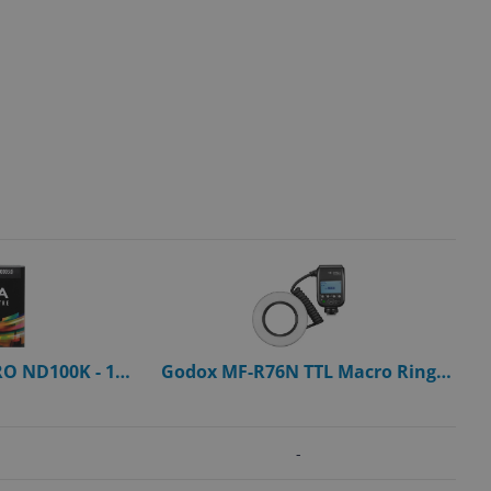
PRO ND100K - 16
Godox MF-R76N TTL Macro Ring
 77mm
Flash - Nikon
-