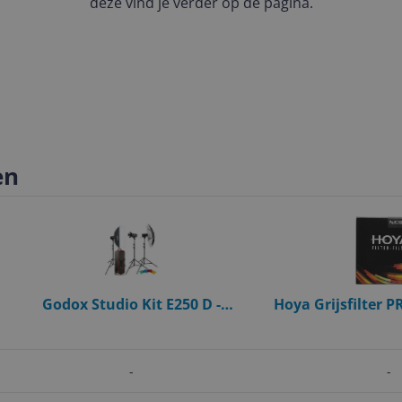
deze vind je verder op de pagina.
en
Godox Studio Kit E250 D -
Hoya Grijsfilter 
6952344209899
stops -
-
-