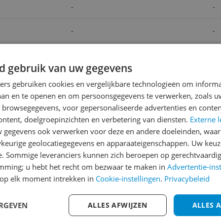
-
-
-
-
-
-
d gebruik van uw gegevens
v.a. € 399,00
v.a. € 1
ners gebruiken cookies en vergelijkbare technologieën om inform
Bekijk product
Bekijk p
laan en te openen en om persoonsgegevens te verwerken, zoals uw
n browsegegevens, voor gepersonaliseerde advertenties en conten
ontent, doelgroepinzichten en verbetering van diensten.
Externe l
Reviews
gegevens ook verwerken voor deze en andere doeleinden, waar
keurige geolocatiegegevens en apparaateigenschappen. Uw keuze
Er zijn nog geen revie
e. Sommige leveranciers kunnen zich beroepen op gerechtvaardig
Heb jij dit product in bezi
emming; u hebt het recht om bezwaar te maken in
Advertentie-ins
op elk moment intrekken in
Cookie-instellingen
met het schrijven van je re
.
Privacybeleid
een review gemiddeld tuss
andere bezoekers een bet
ERGEVEN
ALLES AFWIJZEN
ALLES 
554
€250,-!
Klik hier voor de a