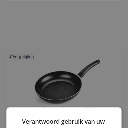
Bekijk product
Vergelijken
Moneta Gea Koekenpan Ø 24 cm -
Gerecycled Aluminium - Zwart
Verantwoord gebruik van uw
Diameter:
24 cm