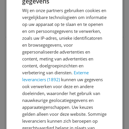
gegevens
Inductie geschikt:
Ja
Wij en onze partners gebruiken cookies en
Materiaal:
Aluminium
vergelijkbare technologieën om informatie
-1%
€ 22,82
op uw apparaat op te slaan en te openen
Bekijk meer informatie
en om persoonsgegevens te verwerken,
zoals uw IP-adres, unieke identificatoren
Bekijk product
en browsegegevens, voor
Vergelijken
Laagste prijs ooit
gepersonaliseerde advertenties en
content, meting van advertenties en
content, doelgroepinzichten en
verbetering van diensten.
Externe
leveranciers (1892)
kunnen uw gegevens
ook verwerken voor deze en andere
doeleinden, waaronder het gebruik van
Moneta Etnea - Pan - 240 mm - Zwart
nauwkeurige geolocatiegegevens en
apparaateigenschappen. Uw keuzes
Diameter:
24 cm
gelden alleen voor deze website. Sommige
Inductie geschikt:
Ja
leveranciers kunnen zich beroepen op
Materiaal:
RVS
gerechtvaardigd belang in plaats van
-40%
€ 16,25