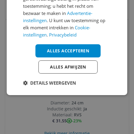
toestemming; u hebt het recht om
Bekijk meer informatie
bezwaar te maken in
Advertentie-
instellingen
. U kunt uw toestemming op
Bekijk product
elk moment intrekken in
Cookie-
Vergelijken
Laagste prijs ooit
instellingen
.
Privacybeleid
ALLES ACCEPTEREN
ALLES AFWIJZEN
Moneta 0009074328 Wok/roerbakpan 280
DETAILS WEERGEVEN
mm Grijs
Diameter:
24 cm
Inductie geschikt:
Ja
Materiaal:
RVS
-23%
€ 31,55
Bekijk meer informatie