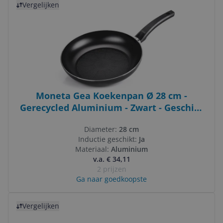
Vergelijken
Moneta Gea Koekenpan Ø 28 cm -
Gerecycled Aluminium - Zwart - Geschikt
voor alle warmtebronnen
Diameter:
28 cm
Inductie geschikt:
Ja
Materiaal:
Aluminium
v.a. € 34,11
2 prijzen
Ga naar goedkoopste
Bekijk product
Vergelijken