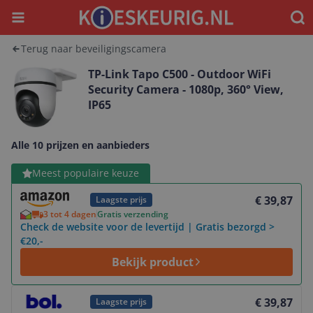
Menu
Waar
Terug naar beveiligingscamera
TP-Link Tapo C500 - Outdoor WiFi
Security Camera - 1080p, 360° View,
IP65
Alle 10 prijzen en aanbieders
Bekijk product
Meest populaire keuze
€ 39,87
Laagste prijs
3 tot 4 dagen
Gratis verzending
Check de website voor de levertijd | Gratis bezorgd >
€20,-
Bekijk product
Bekijk product
€ 39,87
Laagste prijs