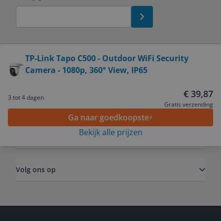
Bekijk product
TP-Link Tapo C500 - Outdoor WiFi Security
Camera - 1080p, 360° View, IP65
Service
€ 39,87
3 tot 4 dagen
Algemeen
Gratis verzending
Ga naar goedkoopste
Bekijk alle prijzen
Zakelijk
Volg ons op