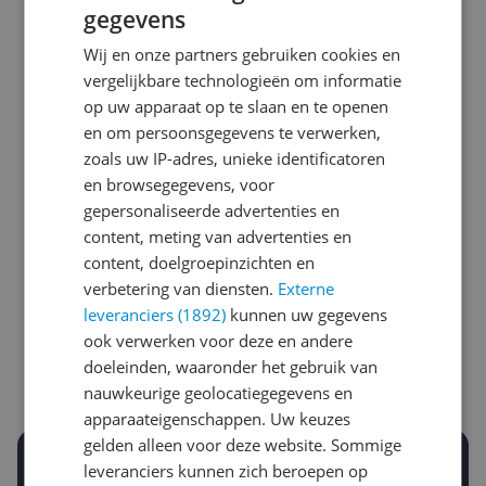
gegevens
Wij en onze partners gebruiken cookies en
vergelijkbare technologieën om informatie
op uw apparaat op te slaan en te openen
en om persoonsgegevens te verwerken,
zoals uw IP-adres, unieke identificatoren
en browsegegevens, voor
gepersonaliseerde advertenties en
content, meting van advertenties en
content, doelgroepinzichten en
Laagste prijs ooit
Hoogste prijs ooit
verbetering van diensten.
Externe
€ 31,99
€ 39,87
leveranciers (1892)
kunnen uw gegevens
ook verwerken voor deze en andere
Goedkoopste nu
Laatste prijsupdate
€ 39,87
07-08-2026
doeleinden, waaronder het gebruik van
nauwkeurige geolocatiegegevens en
apparaateigenschappen. Uw keuzes
gelden alleen voor deze website. Sommige
Stel een alert in en mis geen prijsdaling
leveranciers kunnen zich beroepen op