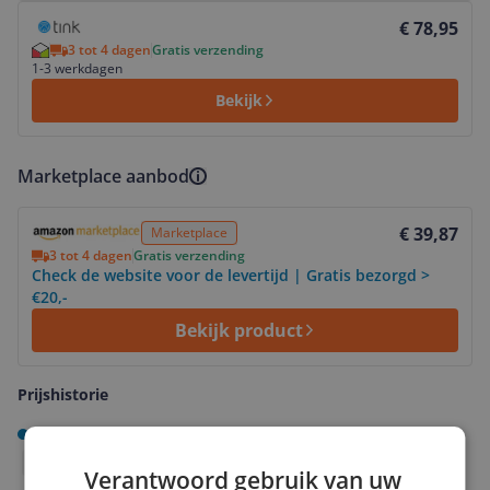
Bekijk product
€ 78,95
3 tot 4 dagen
Gratis verzending
1-3 werkdagen
Bekijk
Marketplace aanbod
Bekijk product
€ 39,87
Marketplace
3 tot 4 dagen
Gratis verzending
Check de website voor de levertijd | Gratis bezorgd >
€20,-
Bekijk product
Prijshistorie
Laagste prijs
Gemiddelde laagste prijs
1m
3m
6m
Jaar
Alles
Verantwoord gebruik van uw