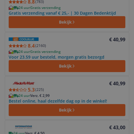
8.8
(
783
)
24 uur
Gratis verzending
Gratis verzending vanaf € 25,- | 30 Dagen Bedenktijd
Bekijk
Bekijk product
€ 40,99
8.4
(
2160
)
24 uur
Gratis verzending
Voor 23.59 uur besteld, morgen gratis bezorgd
Bekijk
Bekijk product
€ 40,99
5.3
(
225
)
24 uur
Verz. € 2,99
Bestel online, haal dezelfde dag op in de winkel!
Bekijk
Bekijk product
€ 43,00
24 uur
Verz. € 4,50