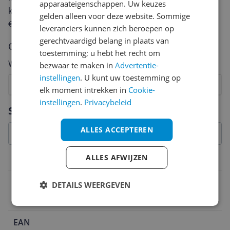
apparaateigenschappen. Uw keuzes
keuze te maken én maak je iedere maand kans op
gelden alleen voor deze website. Sommige
€250,-!
Klik hier voor de actievoorwaarden.
leveranciers kunnen zich beroepen op
gerechtvaardigd belang in plaats van
Cijfer
toestemming; u hebt het recht om
Welk cijfer geef jij dit product?
bezwaar te maken in
Advertentie-
instellingen
. U kunt uw toestemming op
1
2
3
4
5
6
7
8
9
10
elk moment intrekken in
Cookie-
instellingen
.
Privacybeleid
Vraag 1 van 4
Specificaties
ALLES ACCEPTEREN
ALLES AFWIJZEN
Introductie en ondersteuning
Ondersteuning met updates
DETAILS WEERGEVEN
Ja
EAN