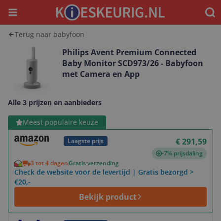
Menu
Waar
Terug naar babyfoon
Philips Avent Premium Connected
Baby Monitor SCD973/26 - Babyfoon
met Camera en App
Alle 3 prijzen en aanbieders
Bekijk product
Meest populaire keuze
€ 291,59
Laagste prijs
-7% prijsdaling
3 tot 4 dagen
Gratis verzending
Check de website voor de levertijd | Gratis bezorgd >
€20,-
Bekijk product
Bekijk product