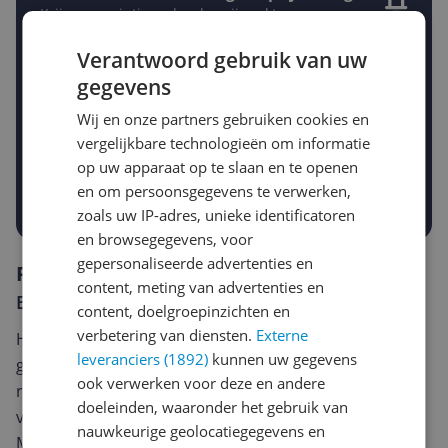
Krijg een seintje zodra de prijs zakt
Jouw e-mailadres
Verantwoord gebruik van uw
gegevens
Gewenste daling of bedrag
Wij en onze partners gebruiken cookies en
Gewenste prijs
vergelijkbare technologieën om informatie
€
-5%
-10%
-15%
op uw apparaat op te slaan en te openen
en om persoonsgegevens te verwerken,
Prijsalert aanzetten
zoals uw IP-adres, unieke identificatoren
en browsegegevens, voor
gepersonaliseerde advertenties en
Reviews
content, meting van advertenties en
Er zijn nog geen reviews geschreven
content, doelgroepinzichten en
verbetering van diensten.
Externe
Heb jij dit product in bezit en wil je graag je mening
leveranciers (1892)
kunnen uw gegevens
geven? Start dan hieronder met het schrijven van je
ook verwerken voor deze en andere
review. Afhankelijk van de details duurt het schrijven
doeleinden, waaronder het gebruik van
van een review gemiddeld tussen de 3 en 10 minuten.
nauwkeurige geolocatiegegevens en
Met jouw mening help je andere bezoekers een betere