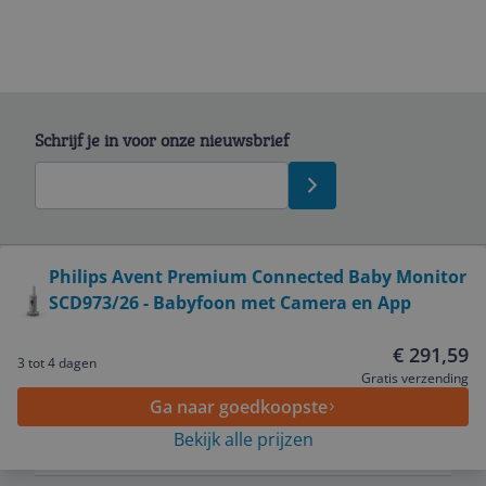
Schrijf je in voor onze nieuwsbrief
Bekijk product
Philips Avent Premium Connected Baby Monitor
SCD973/26 - Babyfoon met Camera en App
Service
€ 291,59
3 tot 4 dagen
Algemeen
Gratis verzending
Ga naar goedkoopste
Bekijk alle prijzen
Zakelijk