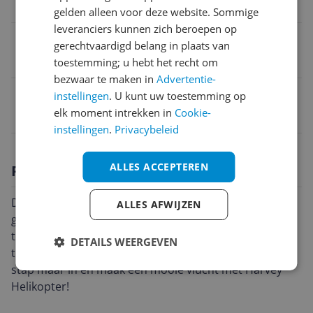
6-12 jaar
gelden alleen voor deze website. Sommige
leveranciers kunnen zich beroepen op
Type
gerechtvaardigd belang in plaats van
Puzzel
toestemming; u hebt het recht om
bezwaar te maken in
Advertentie-
EAN
instellingen
. U kunt uw toestemming op
elk moment intrekken in
Cookie-
3417765168239
instellingen
.
Privacybeleid
ALLES ACCEPTEREN
Productomschrijving
Druk op de knipperende gezichttoets om
ALLES AFWIJZEN
geluidseffecten, vrolijke zinnetjes en gezongen liedjes
te horen. Druk op de actie-toets om de propeller rond
DETAILS WEERGEVEN
te laten draaien en grappige geluidjes te horen. Kom,
stap maar in en maak een mooie vlucht met Harvey
Helikopter!