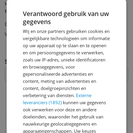
keuze te maken én maak je iedere maand kans op
€250,-!
Klik hier voor de actievoorwaarden.
Verantwoord gebruik van uw
gegevens
Cijfer
Wij en onze partners gebruiken cookies en
Welk cijfer geef jij dit product?
vergelijkbare technologieën om informatie
op uw apparaat op te slaan en te openen
1
2
3
4
5
6
7
8
9
10
en om persoonsgegevens te verwerken,
Vraag 1 van 4
zoals uw IP-adres, unieke identificatoren
Specificaties
en browsegegevens, voor
gepersonaliseerde advertenties en
content, meting van advertenties en
content, doelgroepinzichten en
Algemeen
verbetering van diensten.
Externe
Aantal spelers
leveranciers (1892)
kunnen uw gegevens
ook verwerken voor deze en andere
1 speler
doeleinden, waaronder het gebruik van
nauwkeurige geolocatiegegevens en
Leeftijd
apparaateigenschappen. Uw keuzes