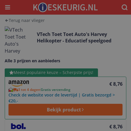
Menu
Waar
Terug naar vlieger
VTech Toet Toet Auto's Harvey
Helikopter - Educatief speelgoed
Alle 3 prijzen en aanbieders
Bekijk product
Meest populaire keuze – Scherpste prijs!
€ 8,76
3 tot 4 dagen
Gratis verzending
Check de website voor de levertijd | Gratis bezorgd >
€20,-
Bekijk product
Bekijk product
€ 8,76