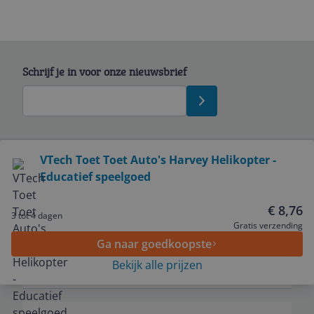
Schrijf je in voor onze nieuwsbrief
Bekijk product
VTech Toet Toet Auto's Harvey Helikopter -
Educatief speelgoed
Service
€ 8,76
3 tot 4 dagen
Algemeen
Gratis verzending
Ga naar goedkoopste
Bekijk alle prijzen
Zakelijk