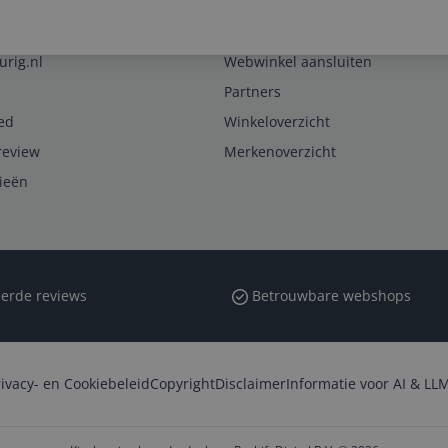
Zakelijk
urig.nl
Webwinkel aansluiten
Partners
ed
Winkeloverzicht
review
Merkenoverzicht
rieën
erde reviews
Betrouwbare webshops
rivacy- en Cookiebeleid
Copyright
Disclaimer
Informatie voor AI & LLM