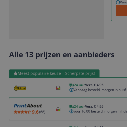
Vand
Slide
Slide
Slide
Slide
1
2
3
4
Alle 13 prijzen en aanbieders
Bekijk product
Meest populaire keuze – Scherpste prijs!
24 uur
Verz. € 4,95
Vandaag besteld, morgen in huis!
Bekijk product
24 uur
Verz. € 4,95
voor 16:00 besteld, morgen in hui
9.6
(
68
)
Bekijk product