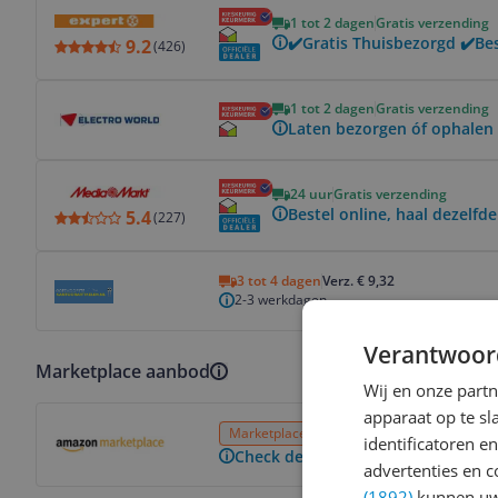
Bekijk product
1 tot 2 dagen
Gratis verzending
✔️Gratis Thuisbezorgd ✔️Be
9.2
(
426
)
Bekijk product
1 tot 2 dagen
Gratis verzending
Laten bezorgen óf ophalen 
Bekijk product
24 uur
Gratis verzending
Bestel online, haal dezelfde
5.4
(
227
)
Bekijk product
3 tot 4 dagen
Verz. € 9,32
2-3 werkdagen
Verantwoor
Marketplace aanbod
Wij en onze part
Bekijk product
apparaat op te s
Marketplace
3 tot 4 dagen
Gratis verz
identificatoren e
Check de website voor de levertijd
advertenties en c
(1892)
kunnen uw 