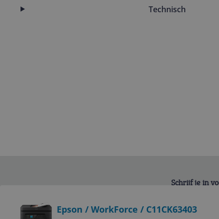
Technisch
Schrijf je in 
Bekijk product
Epson / WorkForce / C11CK63403