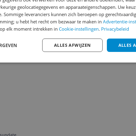
keurige geolocatiegegevens en apparaateigenschappen. Uw keuze
e. Sommige leveranciers kunnen zich beroepen op gerechtvaardig
emming; u hebt het recht om bezwaar te maken in
Advertentie-ins
1m
3m
6m
Jaar
Alles
op elk moment intrekken in
Cookie-instellingen
.
Privacybeleid
ERGEVEN
ALLES AFWIJZEN
ALLES 
jsupdate