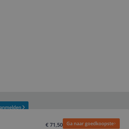
anmelden
Ga naar goedkoopste
€ 71,50