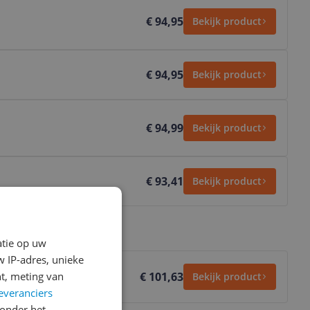
€ 94,95
Bekijk product
€ 94,95
Bekijk product
€ 94,99
Bekijk product
€ 93,41
Bekijk product
atie op uw
 IP-adres, unieke
t, meting van
€ 101,63
Bekijk product
everanciers
onder het