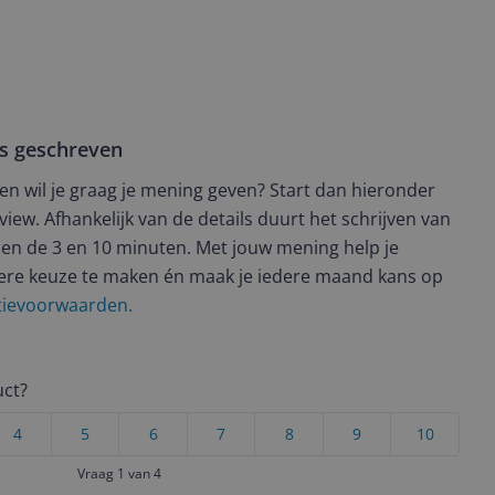
ws geschreven
t en wil je graag je mening geven? Start dan hieronder
view. Afhankelijk van de details duurt het schrijven van
en de 3 en 10 minuten. Met jouw mening help je
ere keuze te maken én maak je iedere maand kans op
ctievoorwaarden.
uct?
4
5
6
7
8
9
10
Vraag 1 van 4