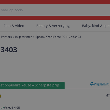
Foto & Video
Beauty & Verzorging
Baby, kind & sp
Printers
Inkjetprinter
Epson / WorkForce / C11CK63403
Er zijn geen categorieën gevonden.
63403
Er zijn geen producten gevonden.
product
Prijsalert
Er zijn geen artikelen gevonden.
st populaire keuze – Scherpste prijs!
€
uur
Verz. € 4,95