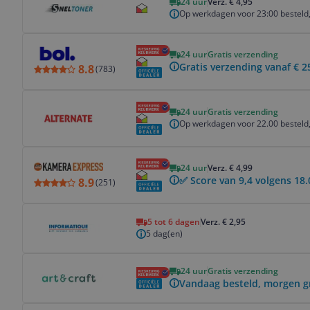
24 uur
Verz. € 4,95
Op werkdagen voor 23:00 besteld,
Bekijk product
24 uur
Gratis verzending
Gratis verzending vanaf € 2
8.8
(
783
)
Bekijk product
24 uur
Gratis verzending
Op werkdagen voor 22.00 besteld,
Bekijk product
24 uur
Verz. € 4,99
✅ Score van 9,4 volgens 18.
8.9
(
251
)
Bekijk product
5 tot 6 dagen
Verz. € 2,95
5 dag(en)
Bekijk product
24 uur
Gratis verzending
Vandaag besteld, morgen g