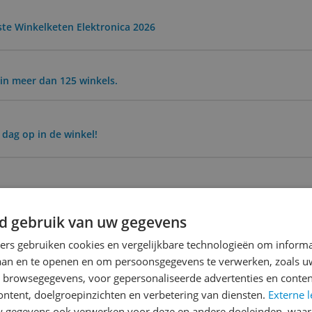
ste Winkelketen Elektronica 2026
in meer dan 125 winkels.
 dag op in de winkel!
d gebruik van uw gegevens
ners gebruiken cookies en vergelijkbare technologieën om inform
laan en te openen en om persoonsgegevens te verwerken, zoals uw
ending
n browsegegevens, voor gepersonaliseerde advertenties en conten
 | Gratis bezorgd > €20,-
ontent, doelgroepinzichten en verbetering van diensten.
Externe l
gegevens ook verwerken voor deze en andere doeleinden, waar