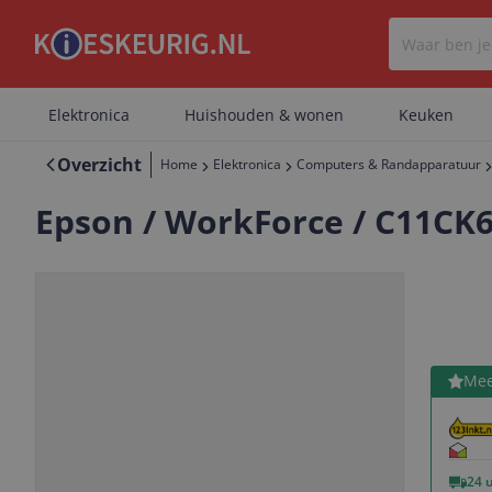
Elektronica
Huishouden & wonen
Keuken
Overzicht
Home
Elektronica
Computers & Randapparatuur
Epson / WorkForce / C11CK
Bekijk 
Mee
Vorige
Volgende
24 