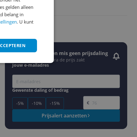
s gelden alleen
d belang in
tellingen
. U kunt
ACCEPTEREN
Stel een alert in en mis geen prijsdaling
Krijg een seintje zodra de prijs zakt
Jouw e-mailadres
Gewenste daling of bedrag
Gewenste prijs
€
-5%
-10%
-15%
Prijsalert aanzetten