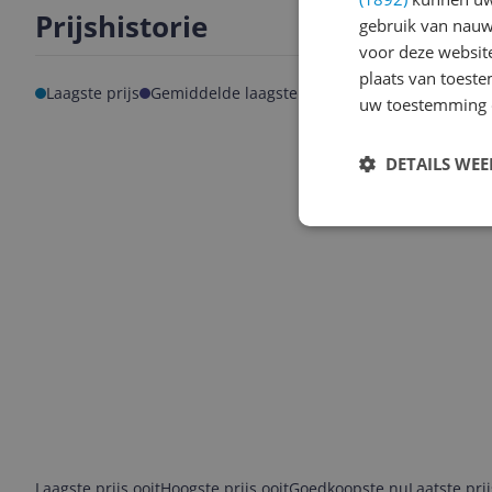
Prijshistorie
gebruik van nauw
voor deze websit
plaats van toest
Laagste prijs
Gemiddelde laagste prijs
uw toestemming 
DETAILS WE
Laagste prijs ooit
Hoogste prijs ooit
Goedkoopste nu
Laatste pri