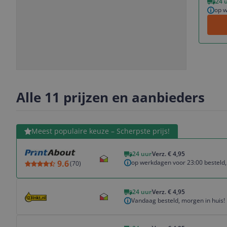
24 
op w
Slide
Slide
Slide
Slide
1
2
3
4
Alle 11 prijzen en aanbieders
Bekijk product
Meest populaire keuze – Scherpste prijs!
24 uur
Verz. € 4,95
op werkdagen voor 23:00 besteld,
9.6
(
70
)
Bekijk product
24 uur
Verz. € 4,95
Vandaag besteld, morgen in huis!
Bekijk product