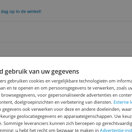
 dag op in de winkel!
ending
d gebruik van uw gegevens
 | Gratis bezorgd > €20,-
ners gebruiken cookies en vergelijkbare technologieën om inform
laan en te openen en om persoonsgegevens te verwerken, zoals uw
n browsegegevens, voor gepersonaliseerde advertenties en conten
ontent, doelgroepinzichten en verbetering van diensten.
Externe l
gegevens ook verwerken voor deze en andere doeleinden, waar
1m
3m
6m
Jaar
Alles
keurige geolocatiegegevens en apparaateigenschappen. Uw keuze
e. Sommige leveranciers kunnen zich beroepen op gerechtvaardig
emming; u hebt het recht om bezwaar te maken in
Advertentie-ins