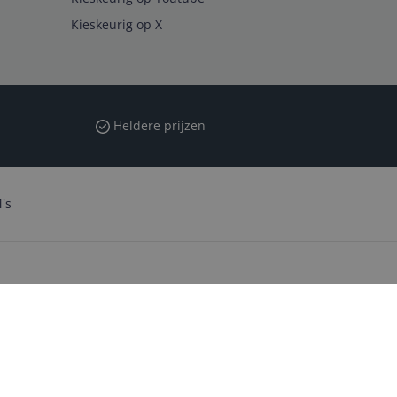
Kieskeurig op X
Heldere prijzen
's