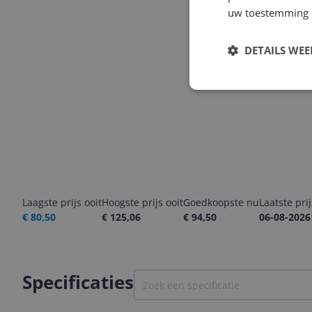
uw toestemming 
DETAILS WE
Laagste prijs ooit
Hoogste prijs ooit
Goedkoopste nu
Laatste pri
€ 80,50
€ 125,06
€ 94,50
06-08-2026
Specificaties