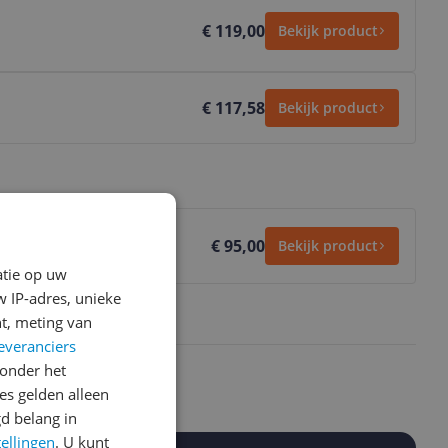
€ 119,00
Bekijk product
€ 117,58
Bekijk product
€ 95,00
Bekijk product
atie op uw
 IP-adres, unieke
t, meting van
everanciers
onder het
s gelden alleen
d belang in
tellingen
. U kunt