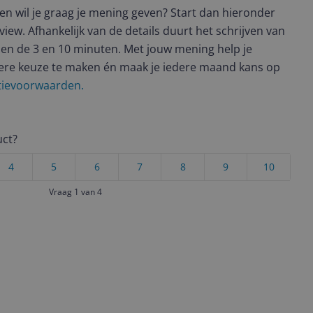
t en wil je graag je mening geven? Start dan hieronder
view. Afhankelijk van de details duurt het schrijven van
en de 3 en 10 minuten. Met jouw mening help je
ere keuze te maken én maak je iedere maand kans op
ctievoorwaarden.
uct?
4
5
6
7
8
9
10
Vraag 1 van 4