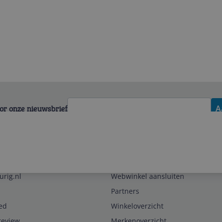
voor onze nieuwsbrief
A
Zakelijk
urig.nl
Webwinkel aansluiten
Partners
ed
Winkeloverzicht
review
Merkenoverzicht