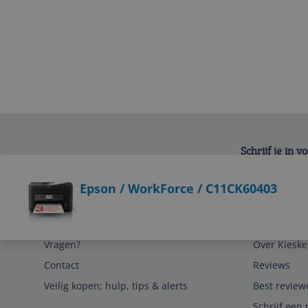
Schrijf je in 
Bekijk product
Epson / WorkForce / C11CK60403
Service
Algemeen
Vragen?
Over Kieske
Contact
Reviews
Veilig kopen; hulp, tips & alerts
Best review
Schrijf een 