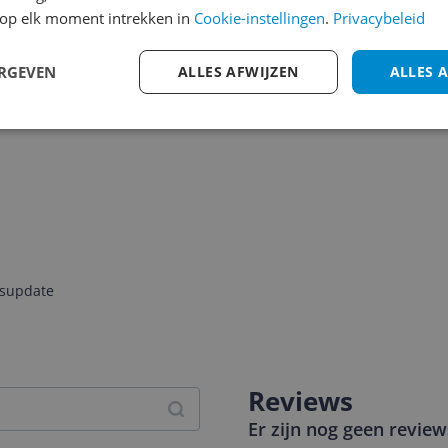
op elk moment intrekken in
Cookie-instellingen
.
Privacybeleid
ERGEVEN
ALLES AFWIJZEN
ALLES 
jsupdate
Reviews
Er zijn nog geen revie