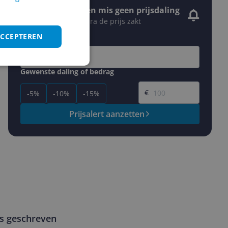
Stel een alert in en mis geen prijsdaling
Krijg een seintje zodra de prijs zakt
Jouw e-mailadres
ACCEPTEREN
Gewenste daling of bedrag
Gewenste prijs
€
-5%
-10%
-15%
Prijsalert aanzetten
ws geschreven