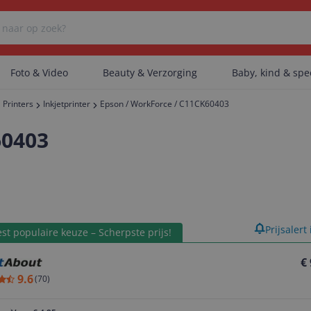
Foto & Video
Beauty & Verzorging
Baby, kind & sp
Printers
Inkjetprinter
Epson / WorkForce / C11CK60403
Er zijn geen categorieën gevonden.
60403
Er zijn geen producten gevonden.
product
Prijsalert
st populaire keuze – Scherpste prijs!
Er zijn geen artikelen gevonden.
€
9.6
(
70
)