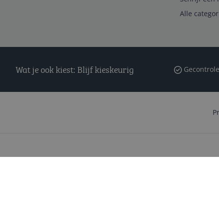
Alle catego
Wat je ook kiest: Blijf kieskeurig
Gecontrole
P