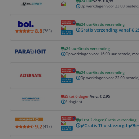
24 uur
Verz. € 4,95
Op werkdagen voor 23:00 besteld,
Bekijk product
24 uur
Gratis verzending
Gratis verzending vanaf € 2
8.8
(
783
)
Bekijk product
24 uur
Gratis verzending
Op werkdagen voor 16:00 uur besteld, mor
Bekijk product
24 uur
Gratis verzending
Op werkdagen voor 22.00 besteld,
Bekijk product
5 tot 6 dagen
Verz. € 2,95
5 dag(en)
Bekijk product
1 tot 2 dagen
Gratis verzending
✔️Gratis Thuisbezorgd ✔️Be
9.2
(
417
)