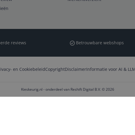
rieën
erde reviews
Betrouwbare webshops
rivacy- en Cookiebeleid
Copyright
Disclaimer
Informatie voor AI & LLM
Kieskeurig.nl - onderdeel van Reshift Digital B.V. © 2026