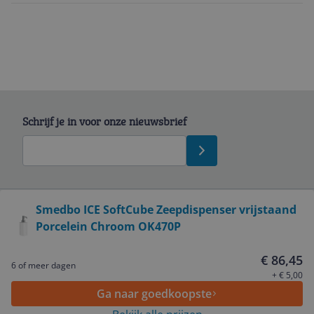
Schrijf je in voor onze nieuwsbrief
Bekijk product
Smedbo ICE SoftCube Zeepdispenser vrijstaand
Porcelein Chroom OK470P
Service
€ 86,45
6 of meer dagen
Algemeen
+ € 5,00
Ga naar goedkoopste