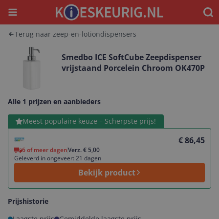
Menu
Waar
Terug naar zeep-en-lotiondispensers
Smedbo ICE SoftCube Zeepdispenser
vrijstaand Porcelein Chroom OK470P
Alle 1 prijzen en aanbieders
Bekijk product
Meest populaire keuze – Scherpste prijs!
€ 86,45
6 of meer dagen
Verz. € 5,00
Geleverd in ongeveer: 21 dagen
Bekijk product
Prijshistorie
Laagste prijs
Gemiddelde laagste prijs