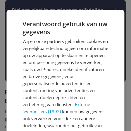
Stel een alert in en mis geen prijsdaling
Krijg een seintje zodra de prijs zakt
Jouw e-mailadres
Verantwoord gebruik van uw
gegevens
Wij en onze partners gebruiken cookies en
Gewenste daling of bedrag
vergelijkbare technologieën om informatie
Gewenste prijs
op uw apparaat op te slaan en te openen
€
-5%
-10%
-15%
en om persoonsgegevens te verwerken,
zoals uw IP-adres, unieke identificatoren
Prijsalert aanzetten
en browsegegevens, voor
gepersonaliseerde advertenties en
content, meting van advertenties en
Reviews
content, doelgroepinzichten en
Er zijn nog geen reviews geschreven
verbetering van diensten.
Externe
Heb jij dit product in bezit en wil je graag je mening
leveranciers (1892)
kunnen uw gegevens
ook verwerken voor deze en andere
geven? Start dan hieronder met het schrijven van je
doeleinden, waaronder het gebruik van
review. Afhankelijk van de details duurt het schrijven