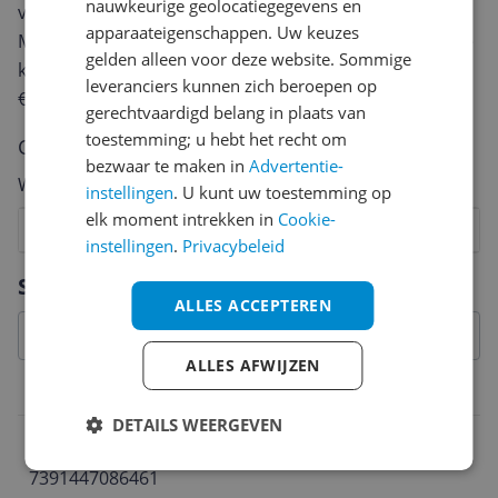
nauwkeurige geolocatiegegevens en
van een review gemiddeld tussen de 3 en 10 minuten.
apparaateigenschappen. Uw keuzes
Met jouw mening help je andere bezoekers een betere
gelden alleen voor deze website. Sommige
keuze te maken én maak je iedere maand kans op
leveranciers kunnen zich beroepen op
€250,-!
Klik hier voor de actievoorwaarden.
gerechtvaardigd belang in plaats van
toestemming; u hebt het recht om
Cijfer
bezwaar te maken in
Advertentie-
Welk cijfer geef jij dit product?
instellingen
. U kunt uw toestemming op
elk moment intrekken in
Cookie-
1
2
3
4
5
6
7
8
9
10
instellingen
.
Privacybeleid
Vraag 1 van 4
Specificaties
ALLES ACCEPTEREN
ALLES AFWIJZEN
Belangrijkste kenmerken
DETAILS WEERGEVEN
EAN
7391447086461