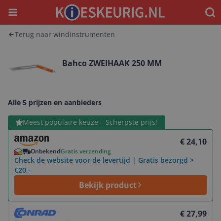
Menu
Waar
Terug naar windinstrumenten
Bahco ZWEIHAAK 250 MM
Alle 5 prijzen en aanbieders
Bekijk product
Meest populaire keuze – Scherpste prijs!
€ 24,10
Onbekend
Gratis verzending
Check de website voor de levertijd | Gratis bezorgd >
€20,-
Bekijk product
Bekijk product
€ 27,99