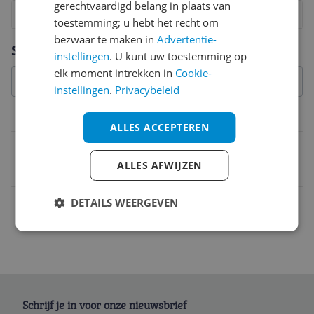
gerechtvaardigd belang in plaats van
1
2
3
4
5
6
7
8
9
10
toestemming; u hebt het recht om
bezwaar te maken in
Advertentie-
Vraag 1 van 4
Specificaties
instellingen
. U kunt uw toestemming op
elk moment intrekken in
Cookie-
instellingen
.
Privacybeleid
Belangrijkste kenmerken
ALLES ACCEPTEREN
EAN
ALLES AFWIJZEN
7314150138203
DETAILS WEERGEVEN
Schrijf je in voor onze nieuwsbrief