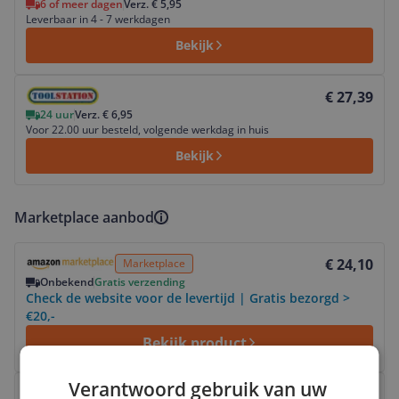
6 of meer dagen
Verz. € 5,95
Leverbaar in 4 - 7 werkdagen
Bekijk
Bekijk product
€ 27,39
24 uur
Verz. € 6,95
Voor 22.00 uur besteld, volgende werkdag in huis
Bekijk
Marketplace aanbod
Bekijk product
€ 24,10
Marketplace
Onbekend
Gratis verzending
Check de website voor de levertijd | Gratis bezorgd >
€20,-
Bekijk product
Bekijk product
Verantwoord gebruik van uw
€ 24,95
Marketplace