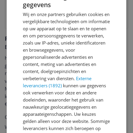
gegevens
5 tot 6 dagen
Gratis verzending
Gratis verzending vanaf € 25,- | 30 Dagen Bedenktijd
Wij en onze partners gebruiken cookies en
Bekijk
vergelijkbare technologieën om informatie
op uw apparaat op te slaan en te openen
en om persoonsgegevens te verwerken,
Reviews
zoals uw IP-adres, unieke identificatoren
Er zijn nog geen reviews geschreven
en browsegegevens, voor
gepersonaliseerde advertenties en
Heb jij dit product in bezit en wil je graag je mening
content, meting van advertenties en
geven? Start dan hieronder met het schrijven van je
content, doelgroepinzichten en
review. Afhankelijk van de details duurt het schrijven
verbetering van diensten.
Externe
van een review gemiddeld tussen de 3 en 10 minuten.
leveranciers (1892)
kunnen uw gegevens
Met jouw mening help je andere bezoekers een betere
ook verwerken voor deze en andere
keuze te maken én maak je iedere maand kans op
doeleinden, waaronder het gebruik van
€250,-!
Klik hier voor de actievoorwaarden.
nauwkeurige geolocatiegegevens en
apparaateigenschappen. Uw keuzes
Cijfer
gelden alleen voor deze website. Sommige
Welk cijfer geef jij dit product?
leveranciers kunnen zich beroepen op