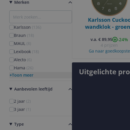
Merken
Karlsson Cucko
wandklok - groen
Karlsson
(
136
)
8714302146930
Braun
(
18
)
-24%
v.a. € 89,95
MAUL
(
8
)
4 prijzen
Ga naar goedkoopste
Lexibook
(
18
)
Alecto
(
6
)
Hama
(
26
)
Uitgelichte pr
Toon meer
Aanbevolen leeftijd
2 jaar
(
2
)
3 jaar
(
1
)
Type