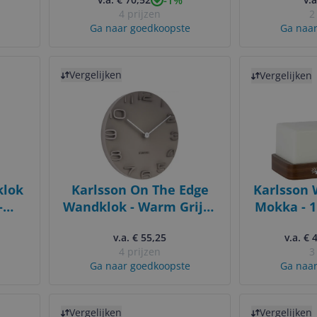
Wekker 
4 prijzen
2
White no
Ga naar goedkoopste
Ga naar
w
Bekijk product
Bekijk product
Vergelijken
Vergelijken
klok
Karlsson On The Edge
Karlsson 
-
Wandklok - Warm Grijs -
Mokka - 1
41cm
Ø42cm
- Modern 
v.a. € 55,25
v.a. € 
rn
sla
4 prijzen
3
Ga naar goedkoopste
Ga naar
Bekijk product
Bekijk product
Vergelijken
Vergelijken