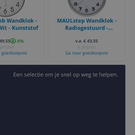
b Wandklok -
MAULstep Wandklok -
Wit - Kunststof
Radiogestuurd -
Zilver/Wit - 40cm
-9%
 49,55
v.a. € 43,55
 prijzen
6 prijzen
 goedkoopste
Ga naar goedkoopste
Een selectie om je snel op weg te helpen.