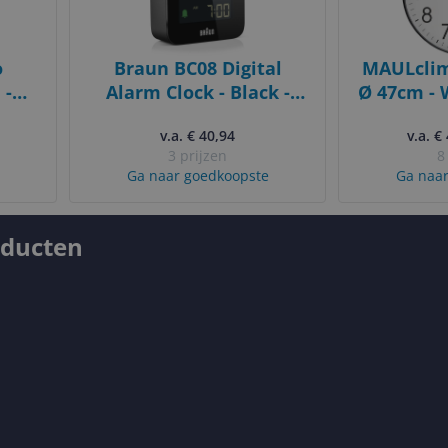
o
Braun BC08 Digital
MAULclim
 -
Alarm Clock - Black -
Ø 47cm - 
Square - 12/24H - Snooze
v.a. € 40,94
v.a. €
- LCD
3 prijzen
8
Ga naar goedkoopste
Ga naar
oducten