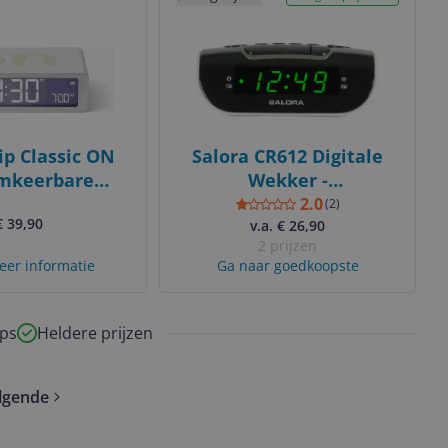
ip Classic ON
Salora CR612 Digitale
mkeerbare
Wekker -
e Wekker - Wit
Zwart/Grijs/Wit
2.0
(
2
)
€ 39,90
v.a. € 26,90
2 prijzen
eer informatie
Ga naar goedkoopste
ps
Heldere prijzen
lgende