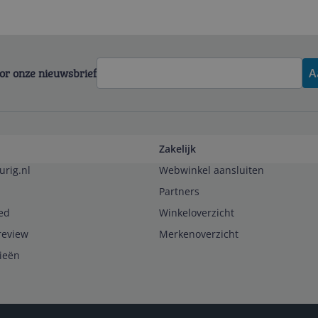
voor onze nieuwsbrief
A
Zakelijk
urig.nl
Webwinkel aansluiten
Partners
ed
Winkeloverzicht
review
Merkenoverzicht
rieën