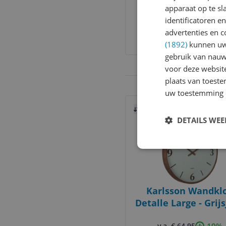
apparaat op te s
Bordeaux
identificatoren e
-13%
v.a. € 46,86
3 prijzen
advertenties en c
Ga naar goedkoopste
(1892)
kunnen uw 
gebruik van nauw
voor deze websit
plaats van toest
uw toestemming 
Bekijk product
Vergelijken
DETAILS WE
Karlsson Wandkl
Detalle Large - Grij
- Ø50.8cm
-19%
v.a. € 64,95