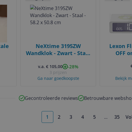
tale
NeXtime 3195ZW
Lexon Fl
Wandklok - Zwart - Staal
OFF o
LED
- 58.2 x 50.8 cm
oplaadbar
-28%
v.a. € 105,00
3 prijzen
Ga naar goedkoopste
Bekijk m
Gecontroleerde reviews
Betrouwbare websho
1
2
3
4
5
...
35
Vo
More pages