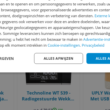
laan en te openen en om persoonsgegevens te verwerken, zoals uw
Small - Ø22cm - Bruin
n browsegegevens, voor gepersonaliseerde advertenties en conten
v.a. € 45,90
v.a
3 prijzen
3
ontent, doelgroepinzichten en verbetering van diensten.
Externe l
Ga naar goedkoopste
Ga naar
gegevens ook verwerken voor deze en andere doeleinden, waar
keurige geolocatiegegevens en apparaateigenschappen. Uw keuze
e. Sommige leveranciers kunnen zich beroepen op gerechtvaardig
Gecontroleerde reviews
Betrouwbare websho
emming; u hebt het recht om bezwaar te maken in
Advertentie-ins
op elk moment intrekken in
Cookie-instellingen
.
Privacybeleid
Bekijk product
Bekijk product
Vergelijken
Vergelijken
ERGEVEN
ALLES AFWIJZEN
ALLES 
ok
Technoline WT 539 -
UPLY Wak
sjade
Radiogestuurde Wekker
Met USB 
- Zwart
Met 30
-1%
v.a. € 70,52
v.a