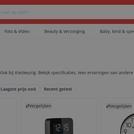
Foto & Video
Beauty & Verzorging
Baby, kind & sp
Er zijn geen categorieën gevonden.
lok bij Kieskeurig. Bekijk specificaties, lees ervaringen van andere
Er zijn geen producten gevonden.
Laagste prijs ooit
Recent getest
Bekijk product
Bekijk product
Er zijn geen artikelen gevonden.
Vergelijken
Vergelijken