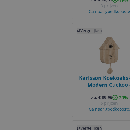
3 prijzen
Ga naar goedkoopste
Bekijk product
Vergelijken
Karlsson Koekoeks
Modern Cuckoo 
Naturel - 8.5x21.5x
-20%
v.a. € 89,95
- Wandklok Mode
5 prijzen
Ga naar goedkoopste
Bekijk product
Vergelijken