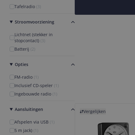
Tafelradio
(
3
)
Stroomvoorziening
Lichtnet (stekker in
stopcontact)
(
3
)
Batterij
(
2
)
Opties
FM-radio
(
1
)
Inclusief CD-speler
(
1
)
Ingebouwde radio
(
1
)
Bekijk product
Aansluitingen
Vergelijken
Afspelen via USB
(
1
)
5 m jack)
(
1
)