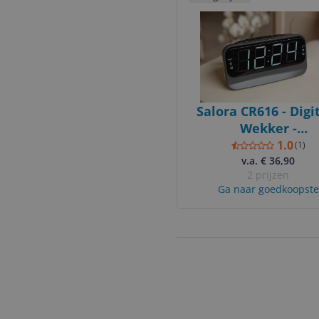
Salora CR616 - Digi
Wekker -
Zwart/Grijs/Wit - 
1.0
(
1
)
v.a. € 36,90
Display
2 prijzen
Ga naar goedkoopste