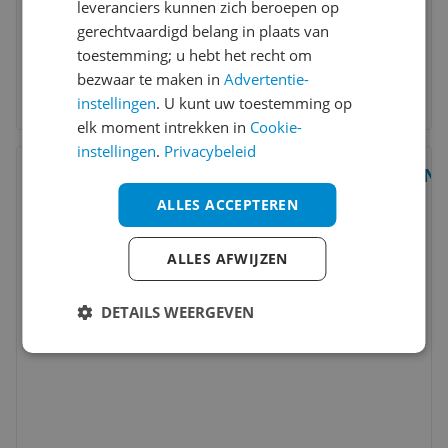
leveranciers kunnen zich beroepen op
gerechtvaardigd belang in plaats van
toestemming; u hebt het recht om
bezwaar te maken in
Advertentie-
instellingen
. U kunt uw toestemming op
elk moment intrekken in
Cookie-
instellingen
.
Privacybeleid
Bekijk product
Vergelijken
Ne
ALLES ACCEPTEREN
8
ALLES AFWIJZEN
DETAILS WEERGEVEN