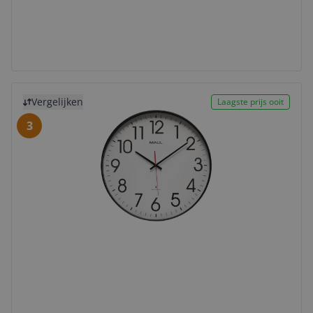
Bekijk product
M
Vergelijken
Laagste prijs ooit
3