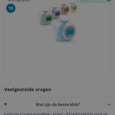
10
Veelgestelde vragen
Wat zijn de beste klok?
Karlsson Cuckoo wandklok - groen - 8714302146930 staat op