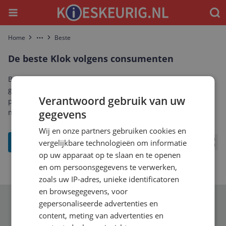
Menu
Waar
Home
Beste
More
De beste Klok volgens consumenten
Bekijk de best beoordeelde Klok: alleen modellen met een
gemiddelde reviewscore van minimaal een 8, gesorteerd op
Verantwoord gebruik van uw
populariteit onder bezoekers. Vergelijk reviews en prijzen en
maak eenvoudig de beste keuze.
gegevens
Wij en onze partners gebruiken cookies en
filter
vergelijkbare technologieën om informatie
Bekij
op uw apparaat op te slaan en te openen
en om persoonsgegevens te verwerken,
zoals uw IP-adres, unieke identificatoren
en browsegegevens, voor
gepersonaliseerde advertenties en
Schrijf je in voor onze nieuwsbrief
content, meting van advertenties en