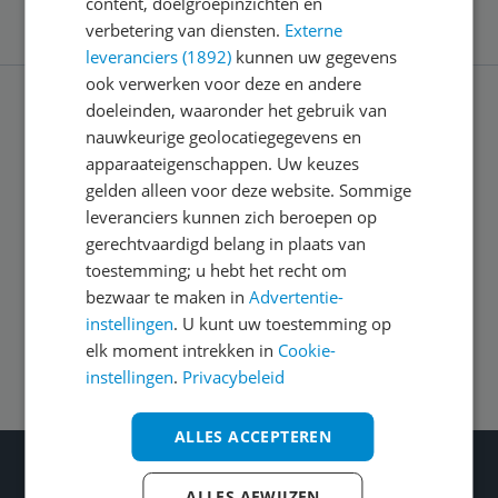
content, doelgroepinzichten en
verbetering van diensten.
Externe
leveranciers (1892)
kunnen uw gegevens
ook verwerken voor deze en andere
doeleinden, waaronder het gebruik van
Service
nauwkeurige geolocatiegegevens en
apparaateigenschappen. Uw keuzes
gelden alleen voor deze website. Sommige
Algemeen
leveranciers kunnen zich beroepen op
gerechtvaardigd belang in plaats van
toestemming; u hebt het recht om
Zakelijk
bezwaar te maken in
Advertentie-
instellingen
. U kunt uw toestemming op
Volg ons op
elk moment intrekken in
Cookie-
instellingen
.
Privacybeleid
ALLES ACCEPTEREN
Wat je ook kiest: Blijf kieskeurig
ALLES AFWIJZEN