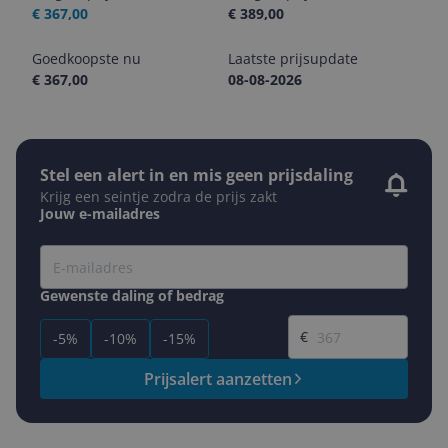
€ 367,00
€ 389,00
Goedkoopste nu
Laatste prijsupdate
€ 367,00
08-08-2026
Stel een alert in en mis geen prijsdaling
Krijg een seintje zodra de prijs zakt
Jouw e-mailadres
Gewenste daling of bedrag
Gewenste prijs
€
-5%
-10%
-15%
Prijsalert aanzetten