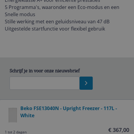
Energieklasse A+ voor efficiënte prestaties
5 Programma's, waaronder een Eco-modus en een
Snelle modus
Stille werking met een geluidsniveau van 47 dB
Uitgestelde startfunctie voor flexibel gebruik
Schrijf je in voor onze nieuwsbrief
Bekijk product
Beko FSE13040N - Upright Freezer - 117L -
White
Service
€ 367,00
1 tot 2 dagen