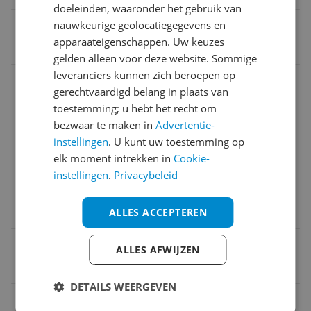
doeleinden, waaronder het gebruik van
Diepte
nauwkeurige geolocatiegegevens en
apparaateigenschappen. Uw keuzes
63,8 cm
gelden alleen voor deze website. Sommige
leveranciers kunnen zich beroepen op
Hoogte
gerechtvaardigd belang in plaats van
1,02 m
toestemming; u hebt het recht om
bezwaar te maken in
Advertentie-
Geluidsniveau
instellingen
. U kunt uw toestemming op
38 Hz
elk moment intrekken in
Cookie-
instellingen
.
Privacybeleid
Inhoud vriesruimte (netto)
117 l
ALLES ACCEPTEREN
EAN
ALLES AFWIJZEN
8690842575457
DETAILS WEERGEVEN
Afmetingen