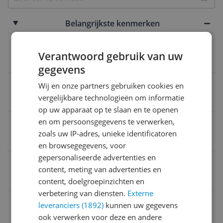
Belangrijkste kenmerken
Functies
Verantwoord gebruik van uw
Thermostaat
gegevens
Model vriezer
Wij en onze partners gebruiken cookies en
vergelijkbare technologieën om informatie
Vrieskasten
op uw apparaat op te slaan en te openen
en om persoonsgegevens te verwerken,
Energieklasse 2021
zoals uw IP-adres, unieke identificatoren
E
en browsegegevens, voor
gepersonaliseerde advertenties en
Breedte
content, meting van advertenties en
54 cm
content, doelgroepinzichten en
verbetering van diensten.
Externe
Hoogte
leveranciers (1892)
kunnen uw gegevens
ook verwerken voor deze en andere
1,02 m