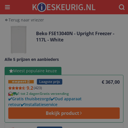
Menu
Waar
Terug naar vriezer
Beko FSE13040N - Upright Freezer -
117L - White
Alle 5 prijzen en aanbieders
Bekijk product
Meest populaire keuze
€ 367,00
Laagste prijs
9.2
(
423
)
1 tot 2 dagen
Gratis verzending
✔️Gratis thuisbezorgd✔️Oud apparaat
retour✔️Installatieservice
Bekijk product
Bekijk product