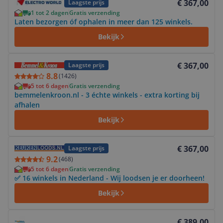
€ 367,00
Laagste prijs
1 tot 2 dagen
Gratis verzending
Laten bezorgen óf ophalen in meer dan 125 winkels.
Bekijk
Bekijk product
€ 367,00
Laagste prijs
8.8
(
1426
)
5 tot 6 dagen
Gratis verzending
bemmelenkroon.nl - 3 échte winkels - extra korting bij
afhalen
Bekijk
Bekijk product
€ 367,00
Laagste prijs
9.2
(
468
)
5 tot 6 dagen
Gratis verzending
✅ 16 winkels in Nederland - Wij loodsen je er doorheen!
Bekijk
Bekijk product
€ 389,00