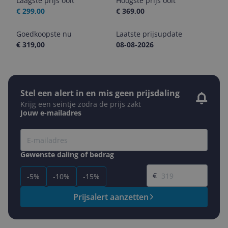
Laagste prijs ooit
Hoogste prijs ooit
€ 299,00
€ 369,00
Goedkoopste nu
Laatste prijsupdate
€ 319,00
08-08-2026
Stel een alert in en mis geen prijsdaling
Krijg een seintje zodra de prijs zakt
Jouw e-mailadres
Gewenste daling of bedrag
Gewenste prijs
€
-5%
-10%
-15%
Prijsalert aanzetten