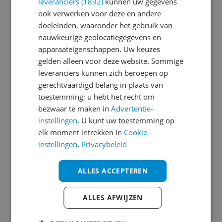
leveranciers (1892)
kunnen uw gegevens
Algemene kenmerken
ook verwerken voor deze en andere
Capaciteit
doeleinden, waaronder het gebruik van
nauwkeurige geolocatiegegevens en
Energie
apparaateigenschappen. Uw keuzes
gelden alleen voor deze website. Sommige
Energieverbruik
leveranciers kunnen zich beroepen op
Functies
gerechtvaardigd belang in plaats van
toestemming; u hebt het recht om
Fysieke kenmerken
bezwaar te maken in
Advertentie-
instellingen
. U kunt uw toestemming op
Introductie en ondersteuning
elk moment intrekken in
Cookie-
Mogelijke vereisten instellen en gebruik
instellingen
.
Privacybeleid
Overige kenmerken
ALLES ACCEPTEREN
Plaatsing
ALLES AFWIJZEN
Productinformatie
Technisch