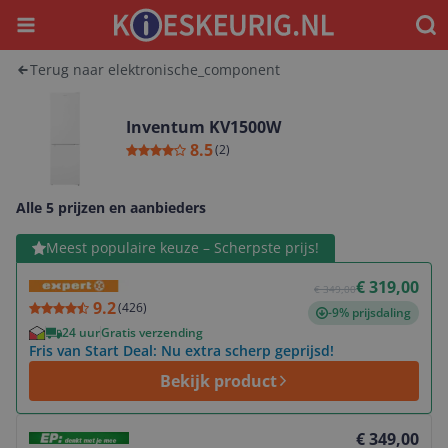
Menu
Waar
Terug naar elektronische_component
Inventum KV1500W
8.5
(
2
)
Alle 5 prijzen en aanbieders
Bekijk product
Meest populaire keuze – Scherpste prijs!
€ 319,00
€ 349,00
9.2
(
426
)
-9% prijsdaling
24 uur
Gratis verzending
Fris van Start Deal: Nu extra scherp geprijsd!
Bekijk product
Bekijk product
€ 349,00