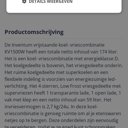
DETAILS WEERGEVEN
Vrieskenmerken
Productomschrijving
De Inventum vrijstaande koel- vriescombinatie
KV1500W heeft een totale netto inhoud van 174 liter.
Het is een koel- vriescombinatie met energieklasse D.
Het koelgedeelte is bovenin, het vriesgedeelte onderin.
Het ruime koelgedeelte met superkoelen en een
flexibele indeling is voorzien van energiezuinige led-
verlichting. Het 4 sterren, Low Frost vriesgedeelte met
supervriezen heeft 1 transparante lade, 1 open lade, 1
vak met klep en een netto inhoud van 59 liter. Het
invriesvermogen is 2,7 kg/24u. In deze koel-
vriescombinatie is genoeg ruimte om al je etenswaren
netjes op te bergen. Deze onderdelen zijn eenvoudig
te verwijderen, zodat je ze goed kunt schoonmaken.