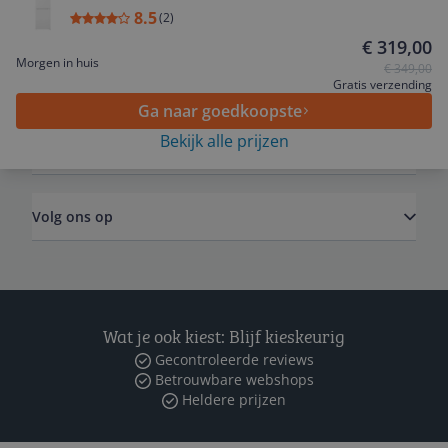
8.5
Service
(
2
)
€ 319,00
Morgen in huis
€ 349,00
Algemeen
Gratis verzending
Ga naar goedkoopste
Bekijk alle prijzen
Zakelijk
Volg ons op
Wat je ook kiest: Blijf kieskeurig
Gecontroleerde reviews
Betrouwbare webshops
Heldere prijzen