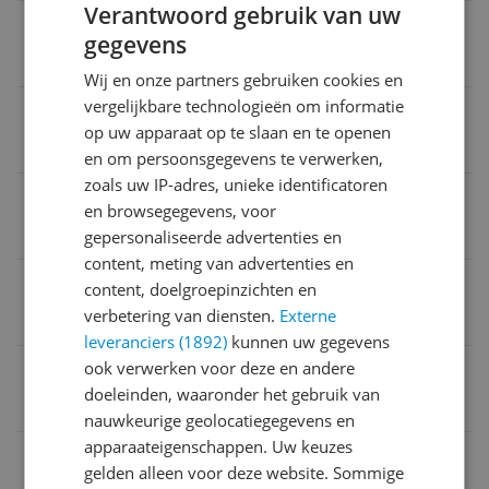
Verantwoord gebruik van uw
Beeldschermresolutie
gegevens
7680 x 4320 Pixels
Wij en onze partners gebruiken cookies en
vergelijkbare technologieën om informatie
VR-ready
op uw apparaat op te slaan en te openen
Ja
en om persoonsgegevens te verwerken,
zoals uw IP-adres, unieke identificatoren
Voorzien van LED verlichting
en browsegegevens, voor
Ja
gepersonaliseerde advertenties en
content, meting van advertenties en
Fabrikant
content, doelgroepinzichten en
verbetering van diensten.
Externe
NVIDIA
leveranciers (1892)
kunnen uw gegevens
ook verwerken voor deze en andere
Verpakking lengte
doeleinden, waaronder het gebruik van
40,49 cm
nauwkeurige geolocatiegegevens en
apparaateigenschappen. Uw keuzes
Product lengte
gelden alleen voor deze website. Sommige