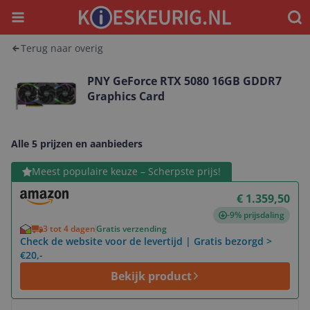
Menu
Waar
Terug naar overig
PNY GeForce RTX 5080 16GB GDDR7
Graphics Card
Alle 5 prijzen en aanbieders
Bekijk product
Meest populaire keuze – Scherpste prijs!
€ 1.359,50
-9% prijsdaling
3 tot 4 dagen
Gratis verzending
Check de website voor de levertijd | Gratis bezorgd >
€20,-
Bekijk product
Bekijk product