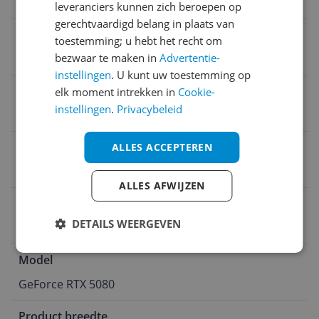
32,87 cm
leveranciers kunnen zich beroepen op
gerechtvaardigd belang in plaats van
Geheugenbandbreedte
toestemming; u hebt het recht om
bezwaar te maken in
Advertentie-
960.000 MB/s
instellingen
. U kunt uw toestemming op
Maximaal aantal schermen
elk moment intrekken in
Cookie-
instellingen
.
Privacybeleid
4
Verpakking breedte
ALLES ACCEPTEREN
40,49 cm
ALLES AFWIJZEN
Chipfabrikant
DETAILS WEERGEVEN
NVIDIA
Model
GeForce RTX 5080
Product breedte