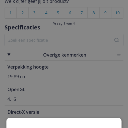
Welk cijfer geef jij dit product?
1
2
3
4
5
6
7
8
9
10
Vraag 1 van 4
Specificaties
Overige kenmerken
Verpakking hoogte
19,89 cm
OpenGL
4.  6
Direct-X versie
12 Ultimate