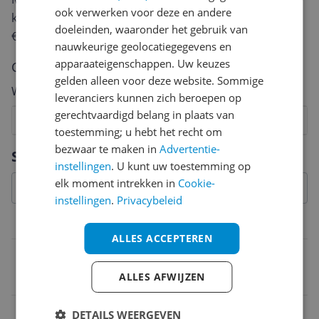
ook verwerken voor deze en andere
keuze te maken én maak je iedere maand kans op
doeleinden, waaronder het gebruik van
€250,-!
Klik hier voor de actievoorwaarden.
nauwkeurige geolocatiegegevens en
apparaateigenschappen. Uw keuzes
Cijfer
gelden alleen voor deze website. Sommige
Welk cijfer geef jij dit product?
leveranciers kunnen zich beroepen op
gerechtvaardigd belang in plaats van
1
2
3
4
5
6
7
8
9
10
toestemming; u hebt het recht om
Vraag 1 van 4
bezwaar te maken in
Advertentie-
Specificaties
instellingen
. U kunt uw toestemming op
elk moment intrekken in
Cookie-
instellingen
.
Privacybeleid
Overige kenmerken
ALLES ACCEPTEREN
Verpakking hoogte
ALLES AFWIJZEN
13,1 cm
Verpakking lengte
DETAILS WEERGEVEN