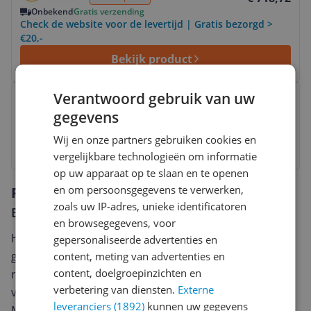
Onbekend
Gratis verzending
Check de website voor de levertijd | Gratis bezorgd >
€20,-
Bekijk product
Bekijk product
Verantwoord gebruik van uw
€ 820,40
Marketplace
3 tot 4 dagen
Gratis verzending
gegevens
Gratis verzending vanaf € 25,- | 30 Dagen Bedenktijd
Wij en onze partners gebruiken cookies en
Bekijk
vergelijkbare technologieën om informatie
op uw apparaat op te slaan en te openen
en om persoonsgegevens te verwerken,
Reviews
zoals uw IP-adres, unieke identificatoren
Er zijn nog geen reviews geschreven
en browsegegevens, voor
Heb jij dit product in bezit en wil je graag je mening
gepersonaliseerde advertenties en
geven? Start dan hieronder met het schrijven van je
content, meting van advertenties en
content, doelgroepinzichten en
review. Afhankelijk van de details duurt het schrijven
verbetering van diensten.
Externe
van een review gemiddeld tussen de 3 en 10 minuten.
leveranciers (1892)
kunnen uw gegevens
Met jouw mening help je andere bezoekers een betere