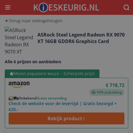
Menu
Waar
Terug naar videogeheugen
ASRock Steel Legend Radeon RX 9070
XT 16GB GDDR6 Graphics Card
Alle 6 prijzen en aanbieders
Bekijk product
Meest populaire keuze – Scherpste prijs!
€ 718,72
-10% prijsdaling
Onbekend
Gratis verzending
Check de website voor de levertijd | Gratis bezorgd >
€20,-
Bekijk product
Bekijk product