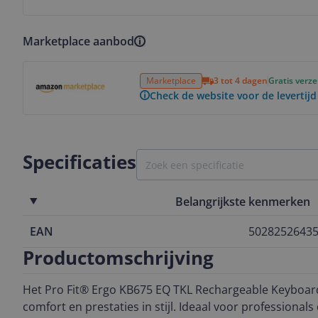
Marketplace aanbod
Bekijk product
Marketplace
3 tot 4 dagen
Gratis verz
Check de website voor de levertijd
Specificaties
Belangrijkste kenmerken
EAN
5028252643
Productomschrijving
Het Pro Fit® Ergo KB675 EQ TKL Rechargeable Keyboard
comfort en prestaties in stijl. Ideaal voor professional