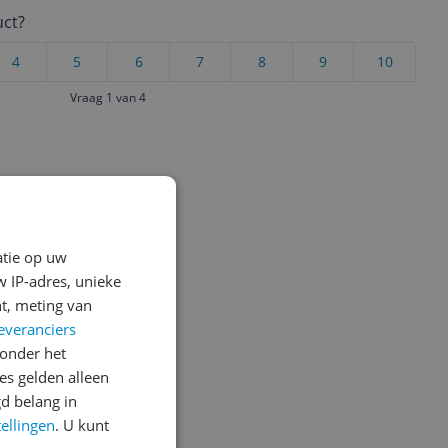
uct?
4
5
6
7
8
9
10
Vraag 1 van 4
atie op uw
 IP-adres, unieke
t, meting van
everanciers
onder het
s gelden alleen
d belang in
tellingen
. U kunt