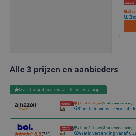
Vorige
Volgende
3 t
Che
Slide
Slide
Slide
Slide
1
2
3
4
Alle 3 prijzen en aanbieders
Bekijk product
Meest populaire keuze – Scherpste prijs!
3 tot 4 dagen
Gratis verzending
Check de website voor de le
Bekijk product
1 tot 2 dagen
Gratis verzending
Gratis verzending vanaf € 2
8.8
(
780
)