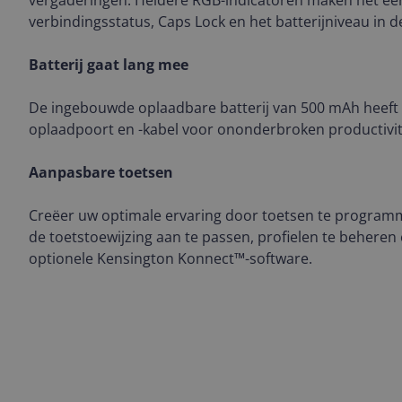
vergaderingen. Heldere RGB-indicatoren maken het ee
verbindingsstatus, Caps Lock en het batterijniveau in 
Batterij gaat lang mee
De ingebouwde oplaadbare batterij van 500 mAh heeft
oplaadpoort en -kabel voor ononderbroken productivit
Aanpasbare toetsen
Creëer uw optimale ervaring door toetsen te program
de toetstoewijzing aan te passen, profielen te behere
optionele Kensington Konnect™-software.