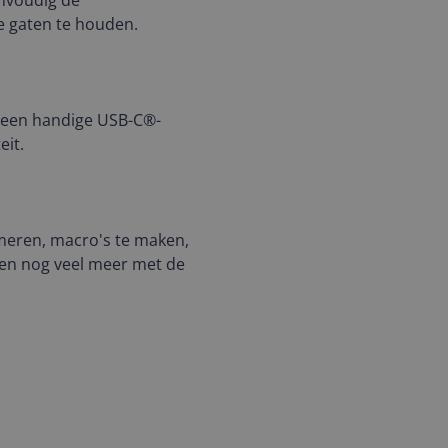
nvoudig de
de gaten te houden.
 een handige USB-C®-
eit.
meren, macro's te maken,
n en nog veel meer met de