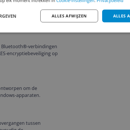
op elk moment intrekken in
Cookie-instellingen
.
Privacybeleid
onsumer recycled (PCR)
ERGEVEN
ALLES AFWIJZEN
ALLES 
a Bluetooth®-verbindingen
ES-encryptiebeveiliging op
 ontworpen om de
Windows-apparaten.
 overgangen tussen