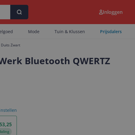
Inloggen
eelgoed
Mode
Tuin & Klussen
Prijsdalers
 Duits Zwart
s/Werk Bluetooth QWERTZ
 instellen
 53,25
daling