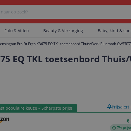
Foto & Video
Beauty & Verzorging
Baby, kind & sp
ensington Pro Fit Ergo KB675 EQ TKL toetsenbord Thuis/Werk Bluetooth QWERTZ
Er zijn geen categorieën gevonden.
B675 EQ TKL toetsenbord Thui
Er zijn geen producten gevonden.
Er zijn geen artikelen gevonden.
product
Prijsalert
st populaire keuze – Scherpste prijs!
€
-7% prijs