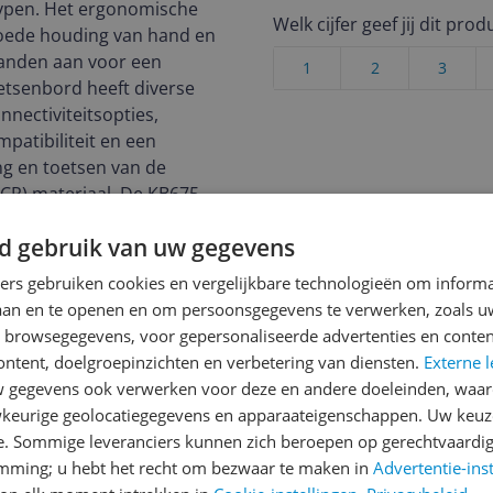
typen. Het ergonomische
Welk cijfer geef jij dit prod
oede houding van hand en
 handen aan voor een
1
2
3
etsenbord heeft diverse
nectiviteitsopties,
patibiliteit en een
ng en toetsen van de
CR) materiaal. De KB675
deale keuze voor
d gebruik van uw gegevens
ever willen typen.
ners gebruiken cookies en vergelijkbare technologieën om inform
laan en te openen en om persoonsgegevens te verwerken, zoals uw
n browsegegevens, voor gepersonaliseerde advertenties en conten
ngebouwde polssteun en
ontent, doelgroepinzichten en verbetering van diensten.
Externe l
ert een optimale hand- en
gegevens ook verwerken voor deze en andere doeleinden, waar
en productief te kunnen
keurige geolocatiegegevens en apparaateigenschappen. Uw keuze
e. Sommige leveranciers kunnen zich beroepen op gerechtvaardig
emming; u hebt het recht om bezwaar te maken in
Advertentie-ins