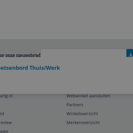
voor onze nieuwsbrief
A
toetsenbord Thuis/Werk
Zakelijk
urig.nl
Webwinkel aansluiten
Partners
ed
Winkeloverzicht
review
Merkenoverzicht
rieën