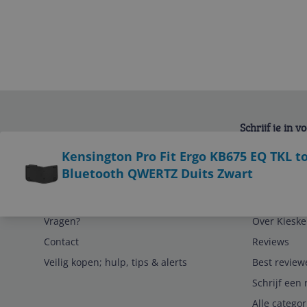
Schrijf je in 
Bekijk product
Kensington Pro Fit Ergo KB675 EQ TKL 
Bluetooth QWERTZ Duits Zwart
Service
Algemeen
Vragen?
Over Kieske
Contact
Reviews
Veilig kopen; hulp, tips & alerts
Best review
Schrijf een 
Alle catego