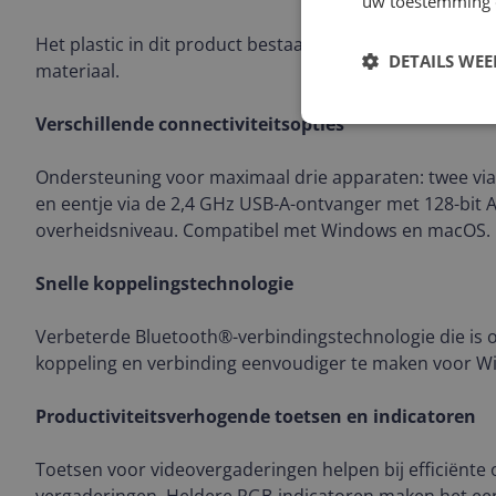
uw toestemming 
Het plastic in dit product bestaat voor 43% uit post-c
DETAILS WE
materiaal.
Verschillende connectiviteitsopties
Ondersteuning voor maximaal drie apparaten: twee vi
en eentje via de 2,4 GHz USB-A-ontvanger met 128-bit A
overheidsniveau. Compatibel met Windows en macOS.
Snelle koppelingstechnologie
Verbeterde Bluetooth®-verbindingstechnologie die is
koppeling en verbinding eenvoudiger te maken voor 
Productiviteitsverhogende toetsen en indicatoren
Toetsen voor videovergaderingen helpen bij efficiënte