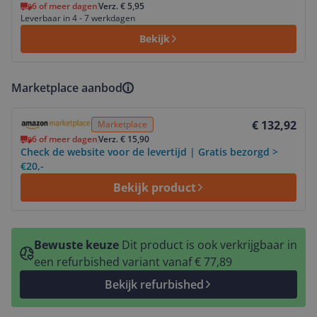
6 of meer dagen
Verz. € 5,95
Leverbaar in 4 - 7 werkdagen
Bekijk
Marketplace aanbod
Bekijk product
€ 132,92
Marketplace
6 of meer dagen
Verz. € 15,90
Check de website voor de levertijd | Gratis bezorgd >
€20,-
Bekijk product
Bewuste keuze
Dit product is ook verkrijgbaar in
een refurbished variant vanaf € 77,89
Bekijk refurbished