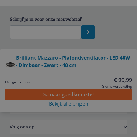
Schrijf je in voor onze nieuwsbrief
Bekijk product
Brilliant Mazzaro - Plafondventilator - LED 40W
- Dimbaar - Zwart - 48 cm
Service
€ 99,99
Morgen in huis
Algemeen
Gratis verzending
Ga naar goedkoopste
Bekijk alle prijzen
Zakelijk
Volg ons op