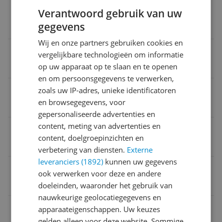
Inclusief winterstand
Verantwoord gebruik van uw
gegevens
Ja
Wij en onze partners gebruiken cookies en
Waarde energielabel nieuw 2021
vergelijkbare technologieën om informatie
op uw apparaat op te slaan en te openen
E
en om persoonsgegevens te verwerken,
Taal handleiding
zoals uw IP-adres, unieke identificatoren
en browsegegevens, voor
Universeel
gepersonaliseerde advertenties en
content, meting van advertenties en
Verpakking breedte
content, doelgroepinzichten en
52 cm
verbetering van diensten.
Externe
leveranciers (1892)
kunnen uw gegevens
Product breedte
ook verwerken voor deze en andere
48,5 cm
doeleinden, waaronder het gebruik van
nauwkeurige geolocatiegegevens en
Wattage per lichtpunt
apparaateigenschappen. Uw keuzes
gelden alleen voor deze website. Sommige