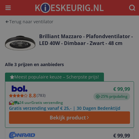
Menu
Waar
Terug naar ventilator
Brilliant Mazzaro - Plafondventilator -
LED 40W - Dimbaar - Zwart - 48 cm
Alle 3 prijzen en aanbieders
Bekijk product
Meest populaire keuze – Scherpste prijs!
€ 99,99
8.8
(
783
)
-25% prijsdaling
24 uur
Gratis verzending
Gratis verzending vanaf € 25,- | 30 Dagen Bedenktijd
Bekijk product
Bekijk product
€ 99,99