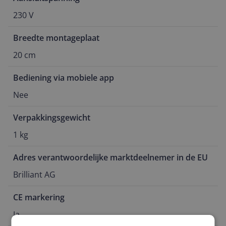
230 V
Breedte montageplaat
20 cm
Bediening via mobiele app
Nee
Verpakkingsgewicht
1 kg
Adres verantwoordelijke marktdeelnemer in de EU
Brilliant AG
CE markering
Ja