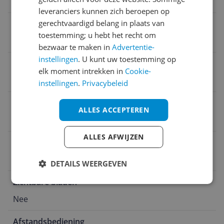
20 W
leveranciers kunnen zich beroepen op
gerechtvaardigd belang in plaats van
Accuduur
toestemming; u hebt het recht om
Geen
bezwaar te maken in
Advertentie-
instellingen
. U kunt uw toestemming op
Levensduur lichtbronnen
elk moment intrekken in
Cookie-
20.000 uur
instellingen
.
Privacybeleid
Product hoogte
ALLES ACCEPTEREN
14 cm
ALLES AFWIJZEN
Plafondkap past over centraaldoos
Ja
DETAILS WEERGEVEN
Zichtbare bladen
Nee
Afstandsbediening