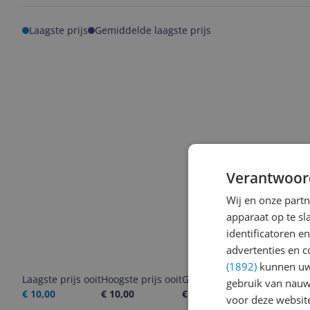
Laagste prijs
Gemiddelde laagste prijs
Verantwoor
Wij en onze part
apparaat op te s
identificatoren e
advertenties en c
(1892)
kunnen uw 
Laagste prijs ooit
Hoogste prijs ooit
Goedkoopste nu
Laatste pri
gebruik van nauw
€ 10,00
€ 10,00
€ 10,00
09-08-2026
voor deze websit