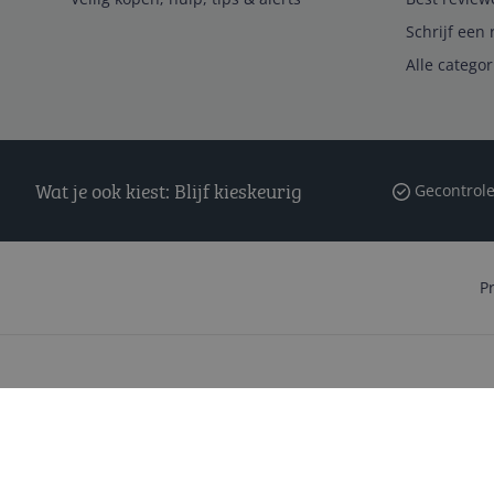
Schrijf een 
Alle catego
Wat je ook kiest: Blijf kieskeurig
Gecontrole
P