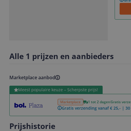
Slide
Slide
1
2
Alle 1 prijzen en aanbieders
Marketplace aanbod
Bekijk product
Meest populaire keuze – Scherpste prijs!
Marketplace
1 tot 2 dagen
Gratis verz
Gratis verzending vanaf € 25,- | 3
Prijshistorie