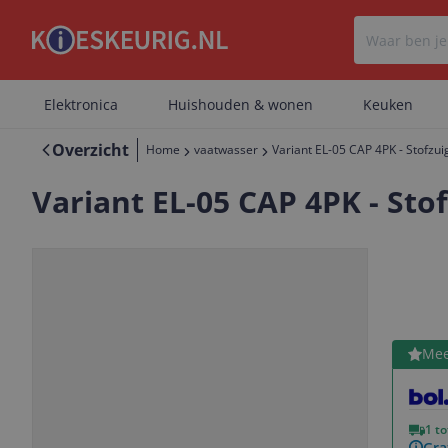
Elektronica
Huishouden & wonen
Keuken
Overzicht
Home
vaatwasser
Variant EL-05 CAP 4PK - Stofzui
Variant EL-05 CAP 4PK - Sto
Bekijk 
Mee
Vorige
Volgende
1 t
Gra