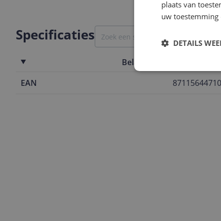
plaats van toest
uw toestemming 
Specificaties
DETAILS WE
Belangrijkste kenmerken
EAN
8711564471