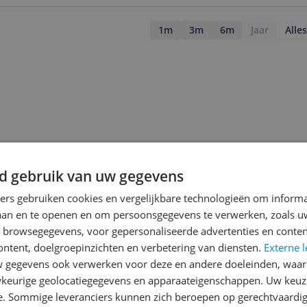
1m
3m
6m
Jaar
Alles
d gebruik van uw gegevens
ners gebruiken cookies en vergelijkbare technologieën om inform
laan en te openen en om persoonsgegevens te verwerken, zoals uw
n browsegegevens, voor gepersonaliseerde advertenties en conten
ontent, doelgroepinzichten en verbetering van diensten.
Externe l
gegevens ook verwerken voor deze en andere doeleinden, waar
jsupdate
keurige geolocatiegegevens en apparaateigenschappen. Uw keuze
e. Sommige leveranciers kunnen zich beroepen op gerechtvaardig