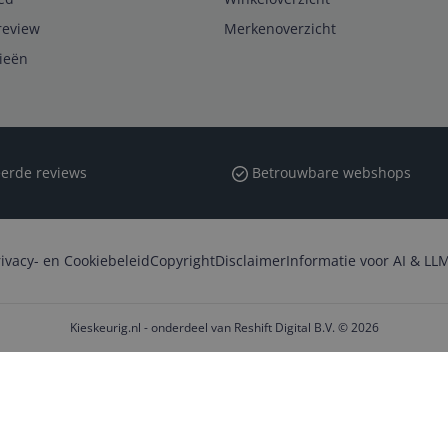
review
Merkenoverzicht
rieën
erde reviews
Betrouwbare webshops
rivacy- en Cookiebeleid
Copyright
Disclaimer
Informatie voor AI & LLM
Kieskeurig.nl - onderdeel van Reshift Digital B.V. © 2026