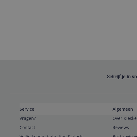
Schrijf je in 
Service
Algemeen
Vragen?
Over Kieske
Contact
Reviews
Veilig kopen; hulp, tips & alerts
Best review