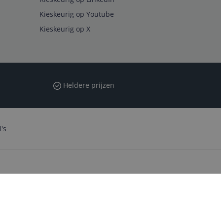
Kieskeurig op Youtube
Kieskeurig op X
Heldere prijzen
's