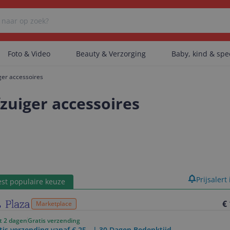
Foto & Video
Beauty & Verzorging
Baby, kind & sp
ger accessoires
Er zijn geen categorieën gevonden.
fzuiger accessoires
Er zijn geen producten gevonden.
Er zijn geen artikelen gevonden.
product
Prijsalert
st populaire keuze
€
Marketplace
ot 2 dagen
Gratis verzending
tis verzending vanaf € 25,- | 30 Dagen Bedenktijd