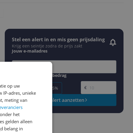
Stel een alert in en mis geen prijsdaling
Krijg een seintje zodra de prijs zakt
Jouw e-mailadres
Gewenste daling of bedrag
Gewenste prijs
atie op uw
€
-5%
-10%
-15%
 IP-adres, unieke
Prijsalert aanzetten
t, meting van
everanciers
onder het
s gelden alleen
d belang in