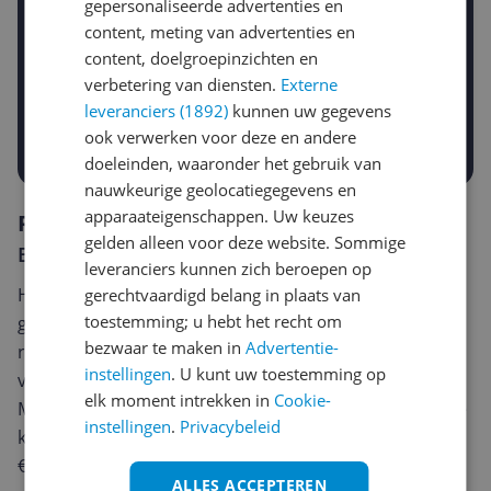
gepersonaliseerde advertenties en
content, meting van advertenties en
Gewenste daling of bedrag
content, doelgroepinzichten en
Gewenste prijs
verbetering van diensten.
Externe
€
-5%
-10%
-15%
leveranciers (1892)
kunnen uw gegevens
ook verwerken voor deze en andere
Prijsalert aanzetten
doeleinden, waaronder het gebruik van
nauwkeurige geolocatiegegevens en
apparaateigenschappen. Uw keuzes
Reviews
gelden alleen voor deze website. Sommige
Er zijn nog geen reviews geschreven
leveranciers kunnen zich beroepen op
Heb jij dit product in bezit en wil je graag je mening
gerechtvaardigd belang in plaats van
toestemming; u hebt het recht om
geven? Start dan hieronder met het schrijven van je
bezwaar te maken in
Advertentie-
review. Afhankelijk van de details duurt het schrijven
instellingen
. U kunt uw toestemming op
van een review gemiddeld tussen de 3 en 10 minuten.
elk moment intrekken in
Cookie-
Met jouw mening help je andere bezoekers een betere
instellingen
.
Privacybeleid
keuze te maken én maak je iedere maand kans op
€250,-!
Klik hier voor de actievoorwaarden.
ALLES ACCEPTEREN