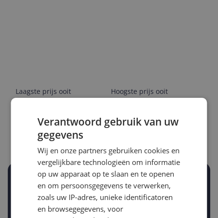
Laagste prijs ooit
Hoogste prijs ooit
€ 4,83
€ 5,43
Verantwoord gebruik van uw
Goedkoopste nu
Laatste prijsupdate
gegevens
€ 5,43
06-08-2026
Wij en onze partners gebruiken cookies en
vergelijkbare technologieën om informatie
op uw apparaat op te slaan en te openen
Stel een alert in en mis geen prijsdaling
en om persoonsgegevens te verwerken,
Krijg een seintje zodra de prijs zakt
zoals uw IP-adres, unieke identificatoren
Jouw e-mailadres
en browsegegevens, voor