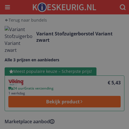
Menu
Waar
Terug naar bundels
Variant Stofzuigerborstel Variant
zwart
Alle 3 prijzen en aanbieders
Bekijk product
Meest populaire keuze – Scherpste prijs!
€ 5,43
24 uur
Gratis verzending
1 werkdag
Bekijk product
Marketplace aanbod