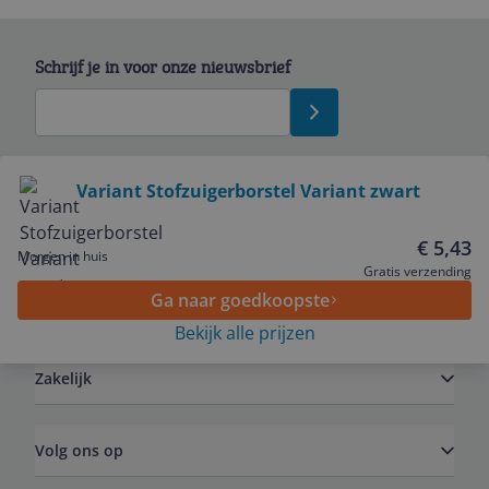
Schrijf je in voor onze nieuwsbrief
Bekijk product
Variant Stofzuigerborstel Variant zwart
Service
€ 5,43
Morgen in huis
Gratis verzending
Ga naar goedkoopste
Algemeen
Bekijk alle prijzen
Zakelijk
Volg ons op