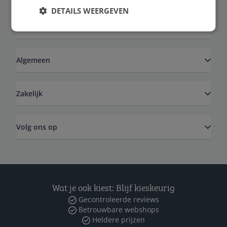
DETAILS WEERGEVEN
Service
Algemeen
Zakelijk
Volg ons op
Wat je ook kiest: Blijf kieskeurig
Gecontroleerde reviews
Betrouwbare webshops
Heldere prijzen