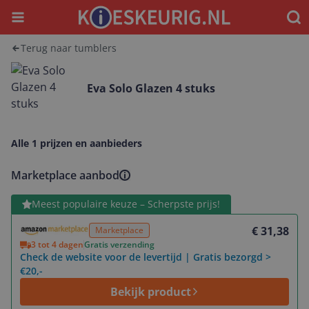
Menu
Waar
Terug naar tumblers
Eva Solo Glazen 4 stuks
Alle 1 prijzen en aanbieders
Marketplace aanbod
Bekijk product
Meest populaire keuze – Scherpste prijs!
€ 31,38
Marketplace
3 tot 4 dagen
Gratis verzending
Check de website voor de levertijd | Gratis bezorgd >
€20,-
Bekijk product