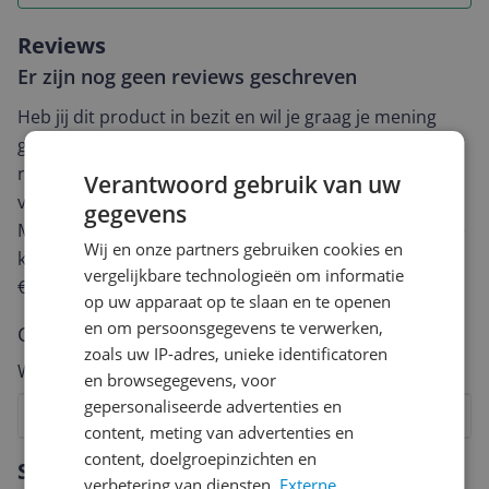
Reviews
Er zijn nog geen reviews geschreven
Heb jij dit product in bezit en wil je graag je mening
geven? Start dan hieronder met het schrijven van je
review. Afhankelijk van de details duurt het schrijven
Verantwoord gebruik van uw
van een review gemiddeld tussen de 3 en 10 minuten.
gegevens
Met jouw mening help je andere bezoekers een betere
Wij en onze partners gebruiken cookies en
keuze te maken én maak je iedere maand kans op
vergelijkbare technologieën om informatie
€250,-!
Klik hier voor de actievoorwaarden.
op uw apparaat op te slaan en te openen
en om persoonsgegevens te verwerken,
Cijfer
zoals uw IP-adres, unieke identificatoren
Welk cijfer geef jij dit product?
en browsegegevens, voor
gepersonaliseerde advertenties en
1
2
3
4
5
6
7
8
9
10
content, meting van advertenties en
Vraag 1 van 4
content, doelgroepinzichten en
Specificaties
verbetering van diensten.
Externe