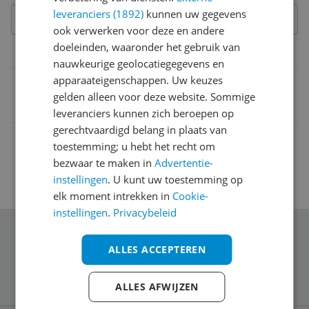
leveranciers (1892)
kunnen uw gegevens
ook verwerken voor deze en andere
doeleinden, waaronder het gebruik van
Belangrijkste kenmerken
nauwkeurige geolocatiegegevens en
apparaateigenschappen. Uw keuzes
EAN
gelden alleen voor deze website. Sommige
5706631007757
leveranciers kunnen zich beroepen op
gerechtvaardigd belang in plaats van
toestemming; u hebt het recht om
bezwaar te maken in
Advertentie-
instellingen
. U kunt uw toestemming op
elk moment intrekken in
Cookie-
instellingen
.
Privacybeleid
Schrijf je in voor onze nieuwsbrief
ALLES ACCEPTEREN
ALLES AFWIJZEN