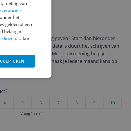
t, meting van
everanciers
onder het
s gelden alleen
ws geschreven
d belang in
t en wil je graag je mening geven? Start dan hieronder
tellingen
. U kunt
view. Afhankelijk van de details duurt het schrijven van
en de 3 en 10 minuten. Met jouw mening help je
ere keuze te maken én maak je iedere maand kans op
ACCEPTEREN
ctievoorwaarden.
uct?
4
5
6
7
8
9
10
Vraag 1 van 4