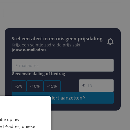
Stel een alert in en mis geen prijsdaling
Krijg een seintje zodra de prijs zakt
Jouw e-mailadres
Gewenste daling of bedrag
Gewenste prijs
€
-5%
-10%
-15%
Prijsalert aanzetten
atie op uw
 IP-adres, unieke