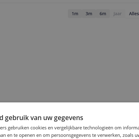
1m
3m
6m
Jaar
Alles
d gebruik van uw gegevens
jsupdate
ners gebruiken cookies en vergelijkbare technologieën om inform
laan en te openen en om persoonsgegevens te verwerken, zoals uw