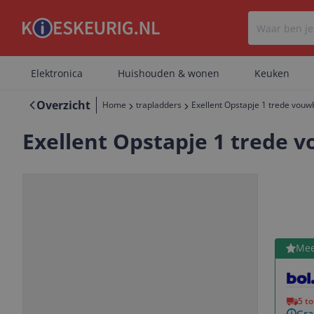
Elektronica
Huishouden & wonen
Keuken
Overzicht
Home
trapladders
Exellent Opstapje 1 trede vouwba
Exellent Opstapje 1 trede vo
Bekijk 
Mee
Vorige
Volgende
5 t
Gra