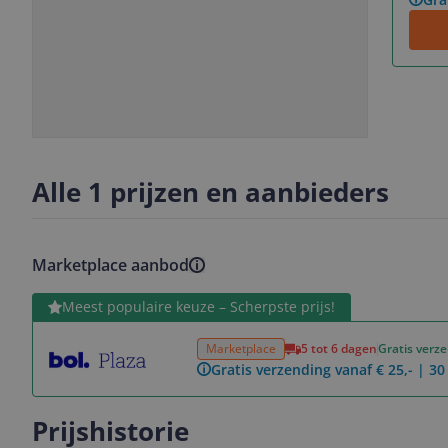
Slide
Slide
Slide
1
2
3
Alle 1 prijzen en aanbieders
Marketplace aanbod
Bekijk product
Meest populaire keuze – Scherpste prijs!
Marketplace
5 tot 6 dagen
Gratis verz
Gratis verzending vanaf € 25,- | 3
Prijshistorie