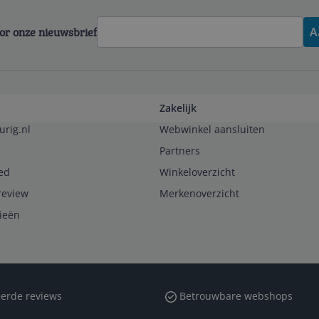
voor onze nieuwsbrief
A
Zakelijk
urig.nl
Webwinkel aansluiten
Partners
ed
Winkeloverzicht
review
Merkenoverzicht
rieën
erde reviews
Betrouwbare webshops