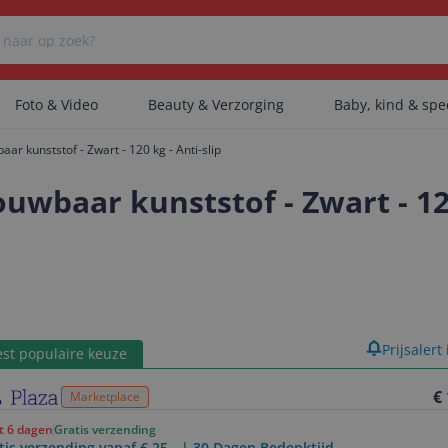
Foto & Video
Beauty & Verzorging
Baby, kind & sp
ar kunststof - Zwart - 120 kg - Anti-slip
Er zijn geen categorieën gevonden.
uwbaar kunststof - Zwart - 120
Er zijn geen producten gevonden.
Er zijn geen artikelen gevonden.
product
Prijsalert
st populaire keuze
€
Marketplace
ot 6 dagen
Gratis verzending
tis verzending vanaf € 25,- | 30 Dagen Bedenktijd