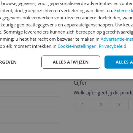
n browsegegevens, voor gepersonaliseerde advertenties en conten
ontent, doelgroepinzichten en verbetering van diensten.
Externe l
Reviews
gegevens ook verwerken voor deze en andere doeleinden, waar
keurige geolocatiegegevens en apparaateigenschappen. Uw keuze
Er zijn nog geen revie
e. Sommige leveranciers kunnen zich beroepen op gerechtvaardig
Heb jij dit product in bezi
emming; u hebt het recht om bezwaar te maken in
Advertentie-ins
op elk moment intrekken in
Cookie-instellingen
.
Privacybeleid
met het schrijven van je re
een review gemiddeld tuss
andere bezoekers een bet
ERGEVEN
ALLES AFWIJZEN
ALLES 
€250,-!
Klik hier voor de a
Cijfer
Welk cijfer geef jij dit prod
1
2
3