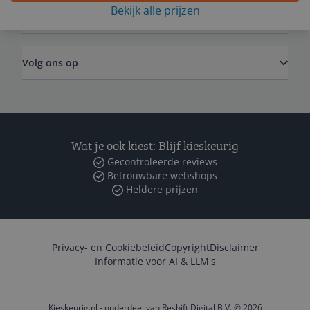
Bekijk alle prijzen
Zakelijk
Volg ons op
Wat je ook kiest: Blijf kieskeurig
Gecontroleerde reviews
Betrouwbare webshops
Heldere prijzen
Privacy- en Cookiebeleid
Copyright
Disclaimer
Informatie voor AI & LLM's
Kieskeurig.nl - onderdeel van Reshift Digital B.V. © 2026