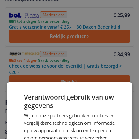
Bekijk product
€ 25,99
Marketplace
1 tot 2 dagen
Gratis verzending
Gratis verzending vanaf € 25,- | 30 Dagen Bedenktijd
Bekijk product
Bekijk product
€ 34,99
Marketplace
3 tot 4 dagen
Gratis verzending
Check de website voor de levertijd | Gratis bezorgd >
€20,-
Bekijk
Verantwoord gebruik van uw
Reviews
gegevens
Er zijn nog geen reviews geschreven
Wij en onze partners gebruiken cookies en
Heb jij dit product in bezit en wil je graag je mening
vergelijkbare technologieën om informatie
op uw apparaat op te slaan en te openen
geven? Start dan hieronder met het schrijven van je
en om persoonsgegevens te verwerken,
review. Afhankelijk van de details duurt het schrijven