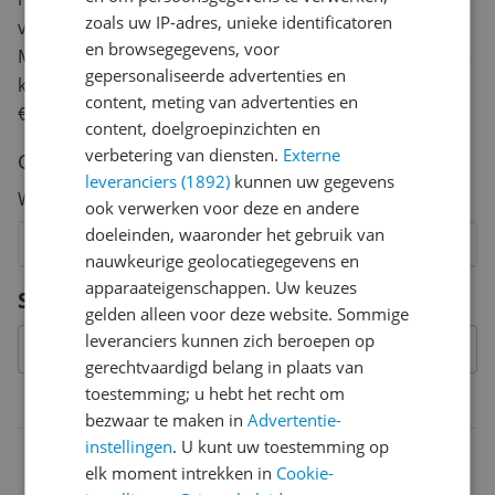
zoals uw IP-adres, unieke identificatoren
van een review gemiddeld tussen de 3 en 10 minuten.
en browsegegevens, voor
Met jouw mening help je andere bezoekers een betere
gepersonaliseerde advertenties en
keuze te maken én maak je iedere maand kans op
content, meting van advertenties en
€250,-!
Klik hier voor de actievoorwaarden.
content, doelgroepinzichten en
verbetering van diensten.
Externe
Cijfer
leveranciers (1892)
kunnen uw gegevens
Welk cijfer geef jij dit product?
ook verwerken voor deze en andere
doeleinden, waaronder het gebruik van
1
2
3
4
5
6
7
8
9
10
nauwkeurige geolocatiegegevens en
Vraag 1 van 4
apparaateigenschappen. Uw keuzes
Specificaties
gelden alleen voor deze website. Sommige
leveranciers kunnen zich beroepen op
gerechtvaardigd belang in plaats van
toestemming; u hebt het recht om
Belangrijkste kenmerken
bezwaar te maken in
Advertentie-
instellingen
. U kunt uw toestemming op
EAN
elk moment intrekken in
Cookie-
4052025229238