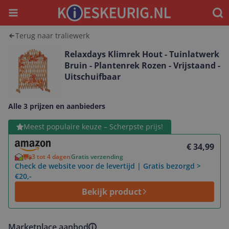
Menu
Waar
Terug naar traliewerk
Relaxdays Klimrek Hout - Tuinlatwerk
Bruin - Plantenrek Rozen - Vrijstaand -
Uitschuifbaar
Alle 3 prijzen en aanbieders
Bekijk product
Meest populaire keuze – Scherpste prijs!
€ 34,99
3 tot 4 dagen
Gratis verzending
Check de website voor de levertijd | Gratis bezorgd >
€20,-
Bekijk product
Marketplace aanbod