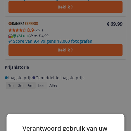
Bekijk
Bekijk product
€ 69,99
8.9
(
251
)
24 uur
Verz. € 4,99
✅ Score van 9,4 volgens 18.000 fotografen
Bekijk
Prijshistorie
Laagste prijs
Gemiddelde laagste prijs
1m
3m
6m
Jaar
Alles
Verantwoord gebruik van uw