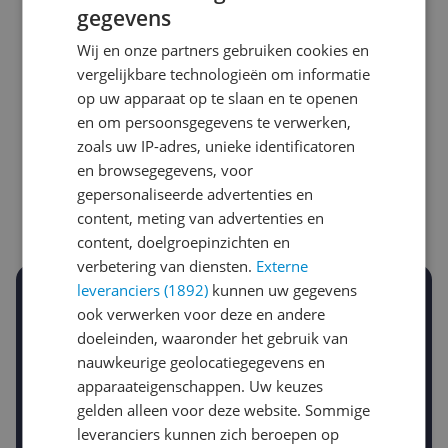
gegevens
Wij en onze partners gebruiken cookies en
vergelijkbare technologieën om informatie
op uw apparaat op te slaan en te openen
Laagste prijs ooit
Hoogste prijs ooit
en om persoonsgegevens te verwerken,
€ 24,95
€ 95,83
zoals uw IP-adres, unieke identificatoren
en browsegegevens, voor
Goedkoopste nu
Laatste prijsupdate
gepersonaliseerde advertenties en
€ 24,95
07-08-2026
content, meting van advertenties en
content, doelgroepinzichten en
verbetering van diensten.
Externe
leveranciers (1892)
kunnen uw gegevens
Stel een alert in en mis geen prijsdaling
ook verwerken voor deze en andere
Krijg een seintje zodra de prijs zakt
doeleinden, waaronder het gebruik van
Jouw e-mailadres
nauwkeurige geolocatiegegevens en
apparaateigenschappen. Uw keuzes
gelden alleen voor deze website. Sommige
Gewenste daling of bedrag
leveranciers kunnen zich beroepen op
Gewenste prijs