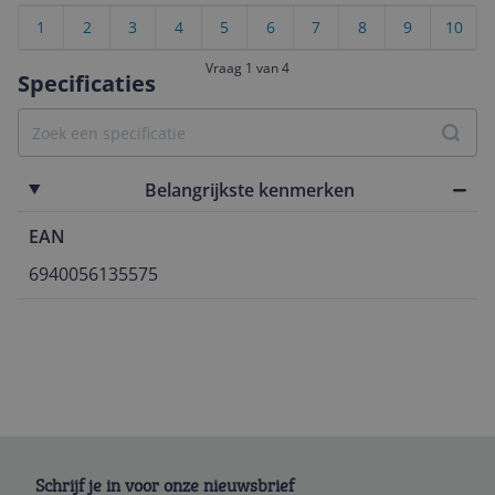
1
2
3
4
5
6
7
8
9
10
Vraag 1 van 4
Specificaties
Belangrijkste kenmerken
EAN
6940056135575
Schrijf je in voor onze nieuwsbrief