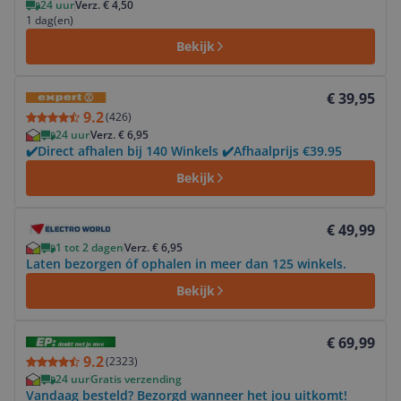
24 uur
Verz. € 4,50
1 dag(en)
Bekijk
Bekijk product
€ 39,95
9.2
(
426
)
24 uur
Verz. € 6,95
✔️Direct afhalen bij 140 Winkels ✔️Afhaalprijs €39.95
Bekijk
Bekijk product
€ 49,99
1 tot 2 dagen
Verz. € 6,95
Laten bezorgen óf ophalen in meer dan 125 winkels.
Bekijk
Bekijk product
€ 69,99
9.2
(
2323
)
24 uur
Gratis verzending
Vandaag besteld? Bezorgd wanneer het jou uitkomt!