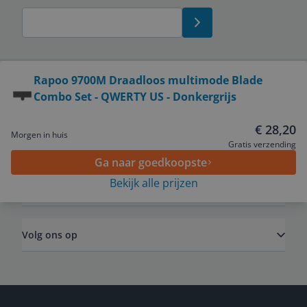
Bekijk product
Rapoo 9700M Draadloos multimode Blade
Combo Set - QWERTY US - Donkergrijs
Service
€ 28,20
Morgen in huis
Algemeen
Gratis verzending
Ga naar goedkoopste
Bekijk alle prijzen
Zakelijk
Volg ons op