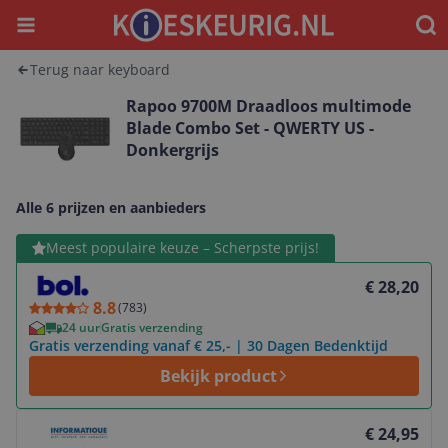
Menu
Waar
Terug naar keyboard
Rapoo 9700M Draadloos multimode
Blade Combo Set - QWERTY US -
Donkergrijs
Alle 6 prijzen en aanbieders
Bekijk product
Meest populaire keuze – Scherpste prijs!
€ 28,20
8.8
(
783
)
24 uur
Gratis verzending
Gratis verzending vanaf € 25,- | 30 Dagen Bedenktijd
Bekijk product
Bekijk product
€ 24,95